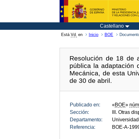
Castellano
Está
Vd.
en
Inicio
BOE
Documento
Resolución de 18 de 
pública la adaptación 
Mecánica, de esta Univ
de 30 de abril.
Publicado en:
«
BOE
»
núm
Sección:
III. Otras di
Departamento:
Universida
Referencia:
BOE-A-199