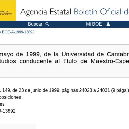
Buscar
Mi BOE
 BOE-A-1999-13892
mayo de 1999, de la Universidad de Cantabri
tudios conducente al título de Maestro-Esp
.
149, de 23 de junio de 1999, páginas 24023 a 24031 (9
págs.
)
sposiciones
des
9-13892