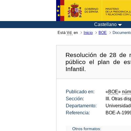
Castellano
Está
Vd.
en
Inicio
BOE
Documento
Resolución de 28 de 
público el plan de es
Infantil.
Publicado en:
«
BOE
»
núm
Sección:
III. Otras di
Departamento:
Universida
Referencia:
BOE-A-199
Otros formatos: