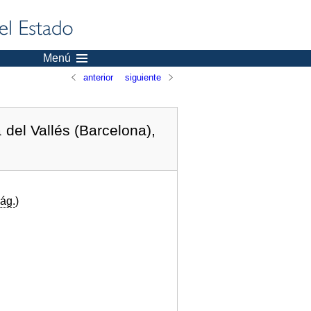
Menú
anterior
siguiente
del Vallés (Barcelona),
ág.
)