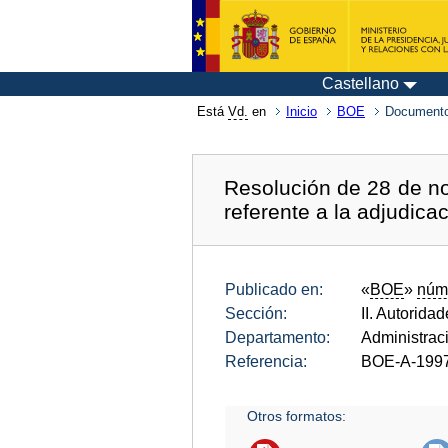
Castellano
Está
Vd.
en
Inicio
BOE
Documento
Resolución de 28 de no
referente a la adjudica
Publicado en:
«
BOE
»
núm
Sección:
II. Autorida
Departamento:
Administrac
Referencia:
BOE-A-199
Otros formatos: