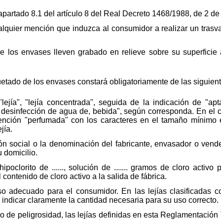
apartado 8.1 del artículo 8 del Real Decreto 1468/1988, de 2 de
lquier mención que induzca al consumidor a realizar un trasva
e los envases lleven grabado en relieve sobre su superficie
uetado de los envases constará obligatoriamente de las siguien
ejía", "lejía concentrada", seguida de la indicación de "ap
a desinfección de agua de, bebida", según corresponda. En el 
ención "perfumada" con los caracteres en el tamaño mínimo e
jía.
n social o la denominación del fabricante, envasador o vend
 domicilio.
oclorito de ......, solución de ....... gramos de cloro activo 
l contenido de cloro activo a la salida de fábrica.
o adecuado para el consumidor. En las lejías clasificadas c
indicar claramente la cantidad necesaria para su uso correcto.
 de peligrosidad, las lejías definidas en esta Reglamentación