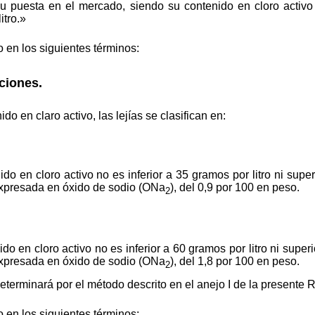
u puesta en el mercado, siendo su contenido en cloro activo n
itro.»
 en los siguientes términos:
ciones.
do en claro activo, las lejías se clasifican en:
do en cloro activo no es inferior a 35 gramos por litro ni super
expresada en óxido de sodio (ONa
), del 0,9 por 100 en peso.
2
o en cloro activo no es inferior a 60 gramos por litro ni superi
expresada en óxido de sodio (ONa
), del 1,8 por 100 en peso.
2
 determinará por el método descrito en el anejo I de la presente
 en los siguientes términos: