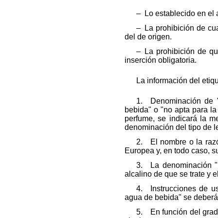
‒ Lo establecido en el 
‒ La prohibición de cua
del de origen.
‒ La prohibición de qu
inserción obligatoria.
La información del etiq
1. Denominación de "l
bebida" o "no apta para l
perfume, se indicará la m
denominación del tipo de le
2. El nombre o la razó
Europea y, en todo caso, su
3. La denominación "hip
alcalino de que se trate y e
4. Instrucciones de us
agua de bebida" se deberá 
5. En función del grado