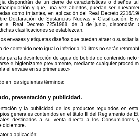
ía dispondrán de un cierre de características o diseños ta
manipulación y que, una vez abiertos, puedan ser nuevament
icadas como irritantes, en aplicación del Real Decreto 2216/1
re Declaración de Sustancias Nuevas y Clasificación, Env
por el Real Decreto 725/1988, de 3 de junio, dispondrán
dichas clasificaciones se establezcan.
os envases y etiquetas diseños que puedan atraer o suscitar la c
de contenido neto igual o inferior a 10 litros no serán retornab
ta para la desinfección de agua de bebida de contenido neto s
iarse e higienizarse previamente, mediante cualquier procedim
nía el envase en su primer uso.»
o en los siguientes términos:
ado, presentación y publicidad.
sentación y la publicidad de los productos regulados en est
ipios generales contenidos en el título III del Reglamento de E
riales destinados a su venta directa a los Consumidores 
e diciembre.
toria aplicación: