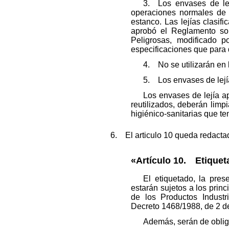
3. Los envases de lej
operaciones normales de 
estanco. Las lejías clasif
aprobó el Reglamento sob
Peligrosas, modificado 
especificaciones que para 
4. No se utilizarán en l
5. Los envases de lejía 
Los envases de lejía ap
reutilizados, deberán limp
higiénico-sanitarias que te
6. El articulo 10 queda redactad
«Artículo 10. Etiquet
El etiquetado, la pre
estarán sujetos a los princ
de los Productos Indust
Decreto 1468/1988, de 2 d
Además, serán de obliga