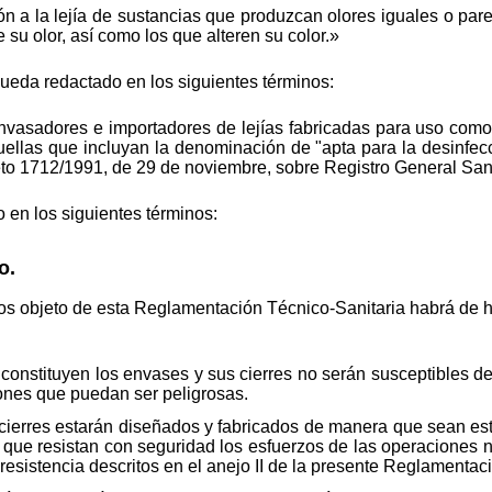
n a la lejía de sustancias que produzcan olores iguales o pare
su olor, así como los que alteren su color.»
queda redactado en los siguientes términos:
nvasadores e importadores de lejías fabricadas para uso como d
uellas que incluyan la denominación de "apta para la desinfec
eto 1712/1991, de 29 de noviembre, sobre Registro General Sani
 en los siguientes términos:
o.
tos objeto de esta Reglamentación Técnico-Sanitaria habrá de
onstituyen los envases y sus cierres no serán susceptibles de
ones que puedan ser peligrosas.
ierres estarán diseñados y fabricados de manera que sean esta
y que resistan con seguridad los esfuerzos de las operaciones
e resistencia descritos en el anejo II de la presente Reglamentac