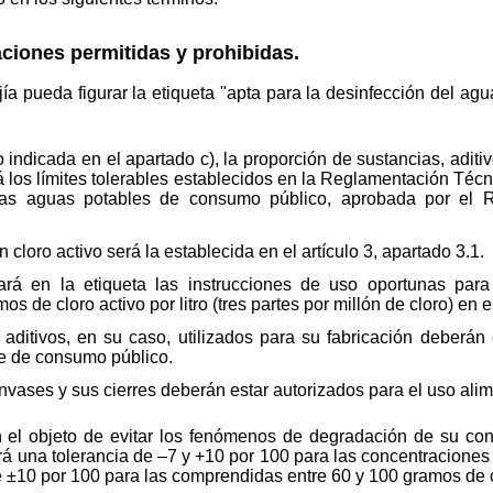
ciones permitidas y prohibidas.
a pueda figurar la etiqueta "apta para la desinfección del ag
 indicada en el apartado c), la proporción de sustancias, aditi
á los límites tolerables establecidos en la Reglamentación Técn
 las aguas potables de consumo público, aprobada por el 
loro activo será la establecida en el artículo 3, apartado 3.1.
cará en la etiqueta las instrucciones de uso oportunas pa
s de cloro activo por litro (tres partes por millón de cloro) en el
 aditivos, en su caso, utilizados para su fabricación deberán
le de consumo público.
nvases y sus cierres deberán estar autorizados para el uso alim
n el objeto de evitar los fenómenos de degradación de su cont
rá una tolerancia de ‒7 y +10 por 100 para las concentracione
 de ±10 por 100 para las comprendidas entre 60 y 100 gramos de cl