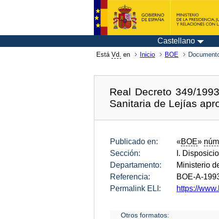
Castellano
Está
Vd.
en
Inicio
BOE
Documento
Real Decreto 349/1993
Sanitaria de Lejías ap
Publicado en:
«
BOE
»
núm
Sección:
I. Disposici
Departamento:
Ministerio d
Referencia:
BOE-A-199
Permalink ELI:
https://www.
Otros formatos: