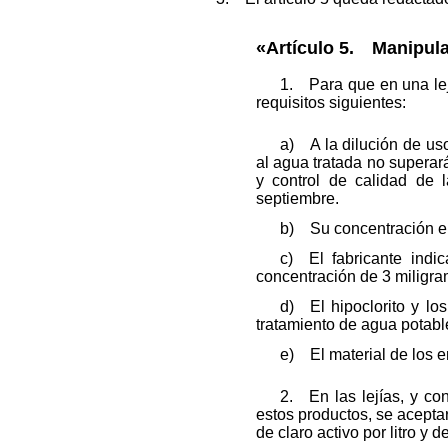
«Artículo 5. Manipula
1. Para que en una lejí
requisitos siguientes:
a) A la dilución de uso
al agua tratada no superar
y control de calidad de
septiembre.
b) Su concentración en c
c) El fabricante indi
concentración de 3 miligramo
d) El hipoclorito y los
tratamiento de agua potab
e) El material de los e
2. En las lejías, y co
estos productos, se acepta
de claro activo por litro y