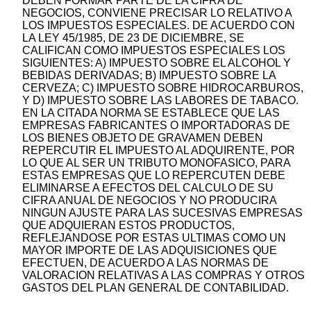
DEBEN FORMAR PARTE DE LA CIFRA DE
NEGOCIOS, CONVIENE PRECISAR LO RELATIVO A
LOS IMPUESTOS ESPECIALES. DE ACUERDO CON
LA LEY 45/1985, DE 23 DE DICIEMBRE, SE
CALIFICAN COMO IMPUESTOS ESPECIALES LOS
SIGUIENTES: A) IMPUESTO SOBRE EL ALCOHOL Y
BEBIDAS DERIVADAS; B) IMPUESTO SOBRE LA
CERVEZA; C) IMPUESTO SOBRE HIDROCARBUROS,
Y D) IMPUESTO SOBRE LAS LABORES DE TABACO.
EN LA CITADA NORMA SE ESTABLECE QUE LAS
EMPRESAS FABRICANTES O IMPORTADORAS DE
LOS BIENES OBJETO DE GRAVAMEN DEBEN
REPERCUTIR EL IMPUESTO AL ADQUIRENTE, POR
LO QUE AL SER UN TRIBUTO MONOFASICO, PARA
ESTAS EMPRESAS QUE LO REPERCUTEN DEBE
ELIMINARSE A EFECTOS DEL CALCULO DE SU
CIFRA ANUAL DE NEGOCIOS Y NO PRODUCIRA
NINGUN AJUSTE PARA LAS SUCESIVAS EMPRESAS
QUE ADQUIERAN ESTOS PRODUCTOS,
REFLEJANDOSE POR ESTAS ULTIMAS COMO UN
MAYOR IMPORTE DE LAS ADQUISICIONES QUE
EFECTUEN, DE ACUERDO A LAS NORMAS DE
VALORACION RELATIVAS A LAS COMPRAS Y OTROS
GASTOS DEL PLAN GENERAL DE CONTABILIDAD.