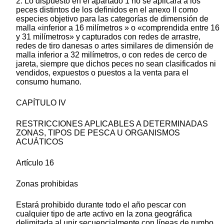
2. Lo dispuesto en el apartado 1 no se aplicará a los
peces distintos de los definidos en el anexo II como
especies objetivo para las categorías de dimensión de
malla «inferior a 16 milímetros » o «comprendida entre 16
y 31 milímetros» y capturados con redes de arrastre,
redes de tiro danesas o artes similares de dimensión de
malla inferior a 32 milímetros, o con redes de cerco de
jareta, siempre que dichos peces no sean clasificados ni
vendidos, expuestos o puestos a la venta para el
consumo humano.
CAPÍTULO IV
RESTRICCIONES APLICABLES A DETERMINADAS
ZONAS, TIPOS DE PESCA U ORGANISMOS
ACUÁTICOS
Artículo 16
Zonas prohibidas
Estará prohibido durante todo el año pescar con
cualquier tipo de arte activo en la zona geográfica
delimitada al unir secuencialmente con líneas de rumbo