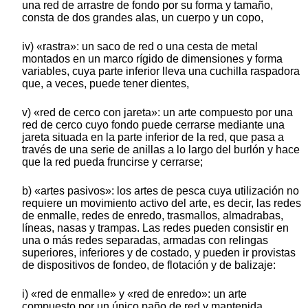
una red de arrastre de fondo por su forma y tamaño,
consta de dos grandes alas, un cuerpo y un copo,
iv) «rastra»: un saco de red o una cesta de metal
montados en un marco rígido de dimensiones y forma
variables, cuya parte inferior lleva una cuchilla raspadora
que, a veces, puede tener dientes,
v) «red de cerco con jareta»: un arte compuesto por una
red de cerco cuyo fondo puede cerrarse mediante una
jareta situada en la parte inferior de la red, que pasa a
través de una serie de anillas a lo largo del burlón y hace
que la red pueda fruncirse y cerrarse;
b) «artes pasivos»: los artes de pesca cuya utilización no
requiere un movimiento activo del arte, es decir, las redes
de enmalle, redes de enredo, trasmallos, almadrabas,
líneas, nasas y trampas. Las redes pueden consistir en
una o más redes separadas, armadas con relingas
superiores, inferiores y de costado, y pueden ir provistas
de dispositivos de fondeo, de flotación y de balizaje:
i) «red de enmalle» y «red de enredo»: un arte
compuesto por un único paño de red y mantenida