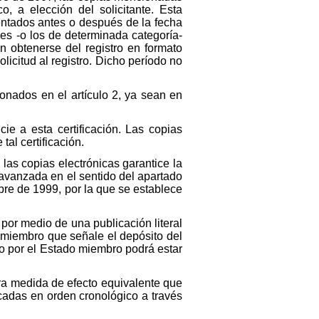
, a elección del solicitante. Esta
entados antes o después de la fecha
es -o los de determinada categoría-
 obtenerse del registro en formato
licitud al registro. Dicho período no
onados en el artículo 2, ya sean en
ie a esta certificación. Las copias
al certificación.
as copias electrónicas garantice la
 avanzada en el sentido del apartado
bre de 1999, por la que se establece
 por medio de una publicación literal
o miembro que señale el depósito del
to por el Estado miembro podrá estar
tra medida de efecto equivalente que
icadas en orden cronológico a través