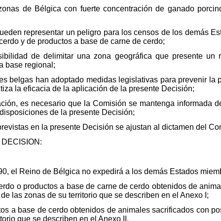
onas de Bélgica con fuerte concentración de ganado porcino
ueden representar un peligro para los censos de los demás Es
 cerdo y de productos a base de carne de cerdo;
bilidad de delimitar una zona geográfica que presente un rie
a base regional;
es belgas han adoptado medidas legislativas para prevenir la
za la eficacia de la aplicación de la presente Decisión;
ación, es necesario que la Comisión se mantenga informada de
 disposiciones de la presente Decisión;
evistas en la presente Decisión se ajustan al dictamen del Co
DECISION:
1990, el Reino de Bélgica no expedirá a los demás Estados miem
cerdo o productos a base de carne de cerdo obtenidos de animal
e las zonas de su territorio que se describen en el Anexo I;
tos a base de cerdo obtenidos de animales sacrificados con pos
torio que se describen en el Anexo II.