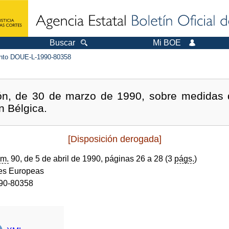
Buscar
Mi BOE
to DOUE-L-1990-80358
ón, de 30 de marzo de 1990, sobre medidas d
n Bélgica.
[Disposición derogada]
m.
90, de 5 de abril de 1990, páginas 26 a 28 (3
págs.
)
s Europeas
90-80358