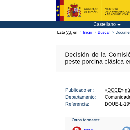
Castellano
Está
Vd.
en
Inicio
Buscar
Documen
Decisión de la Comisi
peste porcina clásica e
Publicado en:
«
DOCE
»
nú
Departamento:
Comunidade
Referencia:
DOUE-L-19
Otros formatos: