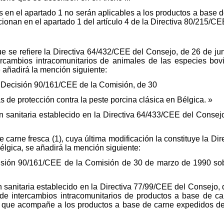
s en el apartado 1 no serán aplicables a los productos a base
ionan en el apartado 1 del artículo 4 de la Directiva 80/215/CE
 que se refiere la Directiva 64/432/CEE del Consejo, de 26 de j
ntercambios intracomunitarios de animales de las especies bo
 añadirá la mención siguiente:
a Decisión 90/161/CEE de la Comisión, de 30
de protección contra la peste porcina clásica en Bélgica. »
ón sanitaria establecido en la Directiva 64/433/CEE del Consejo
e carne fresca (1), cuya última modificación la constituye la 
lgica, se añadirá la mención siguiente:
cisión 90/161/CEE de la Comisión de 30 de marzo de 1990 sob
ón sanitaria establecido en la Directiva 77/99/CEE del Consejo,
de intercambios intracomunitarios de productos a base de car
E, que acompañe a los productos a base de carne expedidos de