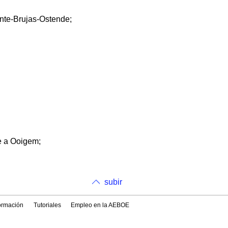
ante-Brujas-Ostende;
re a Ooigem;
subir
formación
Tutoriales
Empleo en la AEBOE