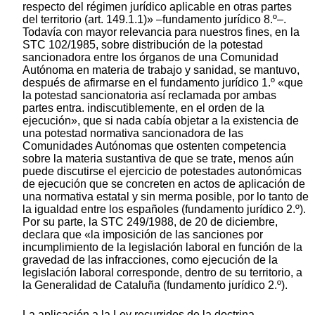
respecto del régimen jurídico aplicable en otras partes
del territorio (art. 149.1.1)» –fundamento jurídico 8.º–.
Todavía con mayor relevancia para nuestros fines, en la
STC 102/1985, sobre distribución de la potestad
sancionadora entre los órganos de una Comunidad
Autónoma en materia de trabajo y sanidad, se mantuvo,
después de afirmarse en el fundamento jurídico 1.º «que
la potestad sancionatoria así reclamada por ambas
partes entra. indiscutiblemente, en el orden de la
ejecución», que si nada cabía objetar a la existencia de
una potestad normativa sancionadora de las
Comunidades Autónomas que ostenten competencia
sobre la materia sustantiva de que se trate, menos aún
puede discutirse el ejercicio de potestades autonómicas
de ejecución que se concreten en actos de aplicación de
una normativa estatal y sin merma posible, por lo tanto de
la igualdad entre los españoles (fundamento jurídico 2.º).
Por su parte, la STC 249/1988, de 20 de diciembre,
declara que «la imposición de las sanciones por
incumplimiento de la legislación laboral en función de la
gravedad de las infracciones, como ejecución de la
legislación laboral corresponde, dentro de su territorio, a
la Generalidad de Cataluña (fundamento jurídico 2.º).
La aplicación a la Ley recurridos de la doctrina