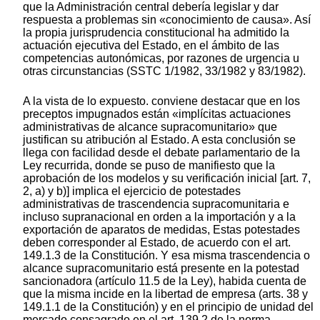
que la Administración central debería legislar y dar
respuesta a problemas sin «conocimiento de causa». Así
la propia jurisprudencia constitucional ha admitido la
actuación ejecutiva del Estado, en el ámbito de las
competencias autonómicas, por razones de urgencia u
otras circunstancias (SSTC 1/1982, 33/1982 y 83/1982).
A la vista de lo expuesto. conviene destacar que en los
preceptos impugnados están «implícitas actuaciones
administrativas de alcance supracomunitario» que
justifican su atribución al Estado. A esta conclusión se
llega con facilidad desde el debate parlamentario de la
Ley recurrida, donde se puso de manifiesto que la
aprobación de los modelos y su verificación inicial [art. 7,
2, a) y b)] implica el ejercicio de potestades
administrativas de trascendencia supracomunitaria e
incluso supranacional en orden a la importación y a la
exportación de aparatos de medidas, Estas potestades
deben corresponder al Estado, de acuerdo con el art.
149.1.3 de la Constitución. Y esa misma trascendencia o
alcance supracomunitario está presente en la potestad
sancionadora (artículo 11.5 de la Ley), habida cuenta de
que la misma incide en la libertad de empresa (arts. 38 y
149.1.1 de la Constitución) y en el principio de unidad del
mercado consagrado en el art. 139.2 de la norma