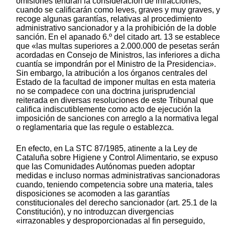
omisiones tendrán la consideración de infracciones,
cuando se calificarán como leves, graves y muy graves, y
recoge algunas garantías, relativas al procedimiento
administrativo sancionador y a la prohibición de la doble
sanción. En el apanado 6.º del citado art. 13 se establece
que «las multas superiores a 2.000.000 de pesetas serán
acordadas en Consejo de Ministros, las inferiores a dicha
cuantía se impondrán por el Ministro de la Presidencia».
Sin embargo, la atribución a los órganos centrales del
Estado de la facultad de imponer multas en esta materia
no se compadece con una doctrina jurisprudencial
reiterada en diversas resoluciones de este Tribunal que
califica indiscutiblemente como acto de ejecución la
imposición de sanciones con arreglo a la normativa legal
o reglamentaria que las regule o establezca.
En efecto, en La STC 87/1985, atinente a la Ley de
Cataluña sobre Higiene y Control Alimentario, se expuso
que las Comunidades Autónomas pueden adoptar
medidas e incluso normas administrativas sancionadoras
cuando, teniendo competencia sobre una materia, tales
disposiciones se acomoden a las garantías
constitucionales del derecho sancionador (art. 25.1 de la
Constitución), y no introduzcan divergencias
«irrazonables y desproporcionadas al fin perseguido,