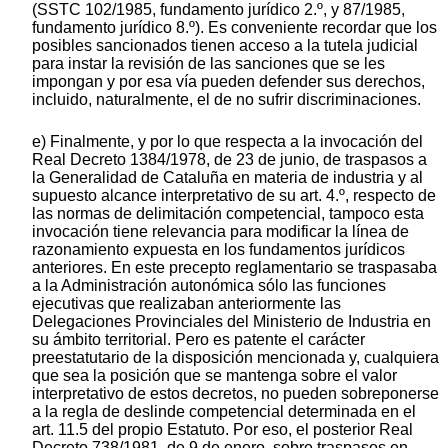
(SSTC 102/1985, fundamento jurídico 2.º, y 87/1985,
fundamento jurídico 8.º). Es conveniente recordar que los
posibles sancionados tienen acceso a la tutela judicial
para instar la revisión de las sanciones que se les
impongan y por esa vía pueden defender sus derechos,
incluido, naturalmente, el de no sufrir discriminaciones.
e) Finalmente, y por lo que respecta a la invocación del
Real Decreto 1384/1978, de 23 de junio, de traspasos a
la Generalidad de Cataluña en materia de industria y al
supuesto alcance interpretativo de su art. 4.º, respecto de
las normas de delimitación competencial, tampoco esta
invocación tiene relevancia para modificar la línea de
razonamiento expuesta en los fundamentos jurídicos
anteriores. En este precepto reglamentario se traspasaba
a la Administración autonómica sólo las funciones
ejecutivas que realizaban anteriormente las
Delegaciones Provinciales del Ministerio de Industria en
su ámbito territorial. Pero es patente el carácter
preestatutario de la disposición mencionada y, cualquiera
que sea la posición que se mantenga sobre el valor
interpretativo de estos decretos, no pueden sobreponerse
a la regla de deslinde competencial determinada en el
art. 11.5 del propio Estatuto. Por eso, el posterior Real
Decreto 738/1981, de 9 de enero, sobre traspasos en