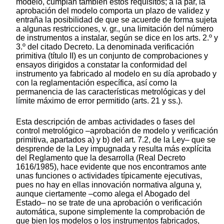
modelo, cumplan también estos requisitos; a la par, la
aprobación del modelo comporta un plazo de validez y
entraña la posibilidad de que se acuerde de forma sujeta
a algunas restricciones, v. gr., una limitación del número
de instrumentos a instalar, según se dice en los arts. 2.º y
3.º del citado Decreto. La denominada verificación
primitiva (título II) es un conjunto de comprobaciones y
ensayos dirigidos a constatar la conformidad del
instrumento ya fabricado al modelo en su día aprobado y
con la reglamentación específica, así como la
permanencia de las características metrológicas y del
límite máximo de error permitido (arts. 21 y ss.).
Esta descripción de ambas actividades o fases del
control metrológico –aprobación de modelo y verificación
primitiva, apartados a) y b) del art. 7.2, de la Ley– que se
desprende de la Ley impugnada y resulta más explícita
del Reglamento que la desarrolla (Real Decreto
1616/1985), hace evidente que nos encontramos ante
unas funciones o actividades típicamente ejecutivas,
pues no hay en ellas innovación normativa alguna y,
aunque ciertamente –como alega el Abogado del
Estado– no se trate de una aprobación o verificación
automática, supone simplemente la comprobación de
que bien los modelos o los instrumentos fabricados,