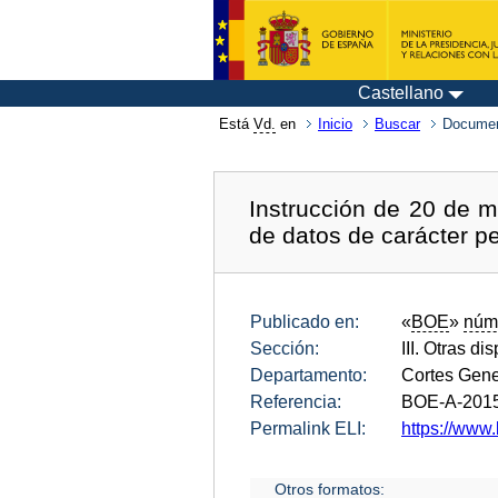
Castellano
Está
Vd.
en
Inicio
Buscar
Documen
Instrucción de 20 de m
de datos de carácter p
Publicado en:
«
BOE
»
núm
Sección:
III. Otras di
Departamento:
Cortes Gene
Referencia:
BOE-A-201
Permalink ELI:
https://www.
Otros formatos: