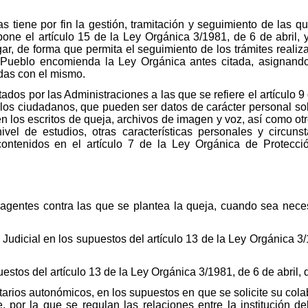
as tiene por fin la gestión, tramitación y seguimiento de las q
ne el artículo 15 de la Ley Orgánica 3/1981, de 6 de abril, y
ar, de forma que permita el seguimiento de los trámites realiz
 Pueblo encomienda la Ley Orgánica antes citada, asignand
das con el mismo.
litados por las Administraciones a las que se refiere el artículo 
 los ciudadanos, que pueden ser datos de carácter personal sob
 los escritos de queja, archivos de imagen y voz, así como ot
 nivel de estudios, otras características personales y circun
contenidos en el artículo 7 de la Ley Orgánica de Protecci
 agentes contra las que se plantea la queja, cuando sea neces
Judicial en los supuestos del artículo 13 de la Ley Orgánica 3/
puestos del artículo 13 de la Ley Orgánica 3/1981, de 6 de abril,
arios autonómicos, en los supuestos en que se solicite su cola
 por la que se regulan las relaciones entre la institución de