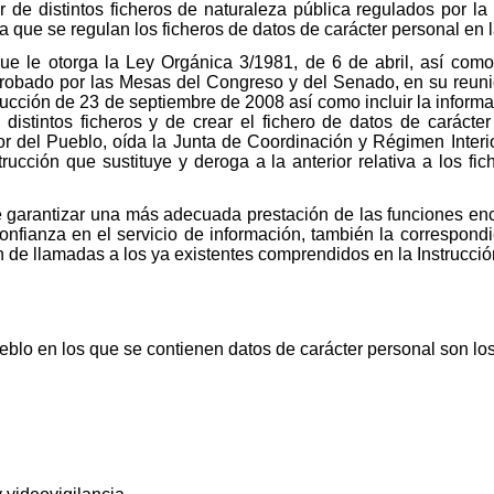
ar de distintos ficheros de naturaleza pública regulados por l
a que se regulan los ficheros de datos de carácter personal en la
que le otorga la Ley Orgánica 3/1981, de 6 de abril, así como
robado por las Mesas del Congreso y del Senado, en su reunió
strucción de 23 de septiembre de 2008 así como incluir la inform
s distintos ficheros y de crear el fichero de datos de carác
r del Pueblo, oída la Junta de Coordinación y Régimen Inter
rucción que sustituye y deroga a la anterior relativa a los fi
 garantizar una más adecuada prestación de las funciones enc
nfianza en el servicio de información, también la correspondie
n de llamadas a los ya existentes comprendidos en la Instrucci
eblo en los que se contienen datos de carácter personal son los