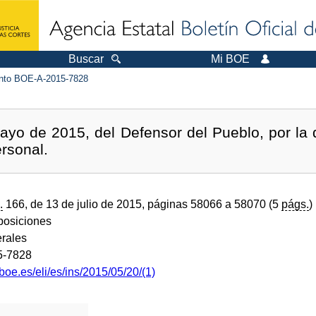
Buscar
Mi BOE
to BOE-A-2015-7828
ayo de 2015, del Defensor del Pueblo, por la 
ersonal.
.
166, de 13 de julio de 2015, páginas 58066 a 58070 (5
págs.
)
sposiciones
rales
5-7828
boe.es/eli/es/ins/2015/05/20/(1)