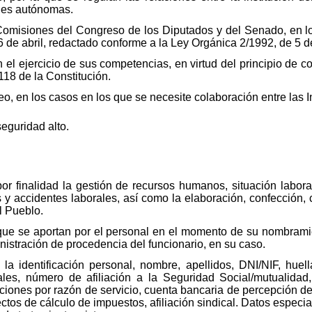
ades autónomas.
 Comisiones del Congreso de los Diputados y del Senado, en lo
6 de abril, redactado conforme a la Ley Orgánica 2/1992, de 5 
n el ejercicio de sus competencias, en virtud del principio de 
118 de la Constitución.
o, en los casos en los que se necesite colaboración entre las In
seguridad alto.
 por finalidad la gestión de recursos humanos, situación labor
s y accidentes laborales, así como la elaboración, confección, 
l Pueblo.
s que se aportan por el personal en el momento de su nombramie
nistración de procedencia del funcionario, en su caso.
la identificación personal, nombre, apellidos, DNI/NIF, huella,
ales, número de afiliación a la Seguridad Social/mutualida
ciones por razón de servicio, cuenta bancaria de percepción de 
fectos de cálculo de impuestos, afiliación sindical. Datos espec