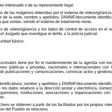
pio interesado o de su representante legal.
ás de las imágenes obtenidas por el sistema de videovigilancia,
r de la sede, nombre y apellidos, DNI/NIF/documento identificat
a que visitan, siendo el sistema de tratamiento mixto.
 de videovigilancia y los datos de control de acceso en el su
 el Juzgado que investigue el delito, o la policía judicial.
guridad básico.
itucionales tiene por fin el mantenimiento de la agenda con lo
ones públicas o privadas, nacionales o internacionales con
o de publicaciones y comunicaciones, convocar actos y gestionar
identificativos, nombre y apellidos y DNI/NIF/documento identific
 los datos relativos a la dirección postal y electrónica, númer
organismos, instituciones, asociaciones u organizaciones con l
to.
chero se obtienen a partir de los facilitados por los propios in
sor del Pueblo se relaciona.