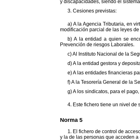
y discapacidades, siendo el sistema
3. Cesiones previstas:
a) A la Agencia Tributaria, en v
modificación parcial de las leyes d
b) A la entidad a quien se enc
Prevención de riesgos Laborales.
c) Al Instituto Nacional de la Se
d) A la entidad gestora y deposit
e) A las entidades financieras pa
f) A la Tesorería General de la S
g) A los sindicatos, para el pago,
4. Este fichero tiene un nivel de 
Norma 5
1. El fichero de control de acces
y la de las personas que acceden a el