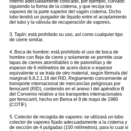
interno adecuadamente colocado, por ejemplo, curvado
siguiendo la forma de la cisterna, y que recoja los
vapores de la parte superior del vagón cisterna. Dicho
tubo tendrá un purgador de líquido entre el acoplamiento
del tubo y la válvula de recuperación de vapores.
3. Tapín: está prohibido su uso, así como cualquier tipo
de cierre similar.
4. Boca de hombre: está prohibido el uso de boca de
hombre con fleje de cierre y solamente se permite usar
tapas de cierres atornillables o de palomillas y de
espesor de 6 milímetros de acero dulce o espesor
equivalente si se trata de otro material, según fórmula del
marginal 6.8.2.1.18 del RID, Reglamento concerniente al
transporte internacional de mercancías peligrosas por
ferrocarril (RID), contenido en el anexo I del apéndice B
del Convenio relativo a los transportes internacionales
por ferrocarril, hecho en Berna el 9 de mayo de 1980
(COTIF).
5. Colector de recogida de vapores: se utilizará un tubo
colector de vapores fijado adecuadamente a la cisterna y
de sección de 4 pulgadas (100 milímetros), para lo cual si