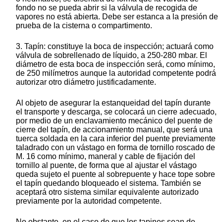
fondo no se pueda abrir si la válvula de recogida de
vapores no está abierta. Debe ser estanca a la presión de
prueba de la cisterna o compartimento.
3. Tapín: constituye la boca de inspección; actuará como
válvula de sobrellenado de líquido, a 250-280 mbar. El
diámetro de esta boca de inspección será, como mínimo,
de 250 milímetros aunque la autoridad competente podrá
autorizar otro diámetro justificadamente.
Al objeto de asegurar la estanqueidad del tapín durante
el transporte y descarga, se colocará un cierre adecuado,
por medio de un enclavamiento mecánico del puente de
cierre del tapín, de accionamiento manual, que será una
tuerca soldada en la cara inferior del puente previamente
taladrado con un vástago en forma de tornillo roscado de
M. 16 como mínimo, maneral y cable de fijación del
tornillo al puente, de forma que al ajustar el vástago
queda sujeto el puente al sobrepuente y hace tope sobre
el tapín quedando bloqueado el sistema. También se
aceptará otro sistema similar equivalente autorizado
previamente por la autoridad competente.
No obstante, en el caso de que los tapines sean de