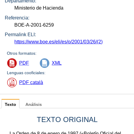
Departamento:
Ministerio de Hacienda
Referencia:
BOE-A-2001-6259
Permalink ELI:
https://www.boe.es/eli/es/o/2001/03/26/(2)
Otros formatos:
PDF
XML
Lenguas cooficiales:
PDF català
Texto
Análisis
TEXTO ORIGINAL
La Orden de 8 de enero de 1997 («Boletín Oficial del