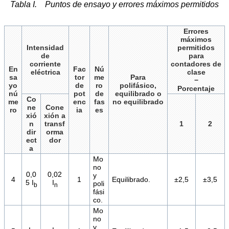
Tabla I. Puntos de ensayo y errores máximos permitidos
Errores
máximos
Intensidad
permitidos
de
para
corriente
contadores de
En
Fac
Nú
eléctrica
clase
sa
tor
me
Para
−
yo
de
ro
polifásico,
Porcentaje
nú
pot
de
equilibrado o
Co
me
enc
fas
no equilibrado
ne
Cone
ro
ia
es
xió
xión a
n
transf
1
2
dir
orma
ect
dor
a
Mo
no
0,0
0,02
y
4
1
Equilibrado.
±2,5
±3,5
5 I
I
poli
b
n
fási
co.
Mo
no
y