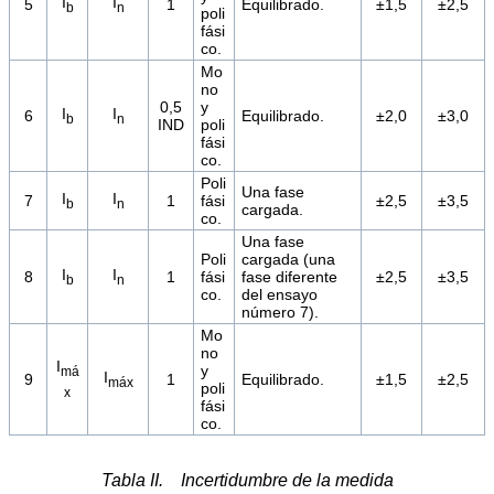
I
I
5
1
Equilibrado.
±1,5
±2,5
b
n
poli
fási
co.
Mo
no
0,5
y
I
I
6
Equilibrado.
±2,0
±3,0
b
n
IND
poli
fási
co.
Poli
Una fase
I
I
7
1
fási
±2,5
±3,5
b
n
cargada.
co.
Una fase
Poli
cargada (una
I
I
8
1
fási
fase diferente
±2,5
±3,5
b
n
co.
del ensayo
número 7).
Mo
no
I
y
má
I
9
1
Equilibrado.
±1,5
±2,5
máx
poli
x
fási
co.
Tabla II. Incertidumbre de la medida