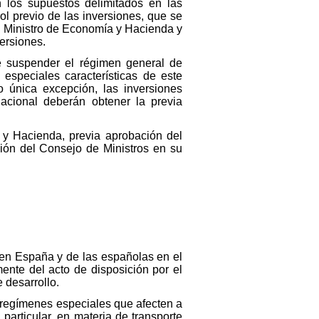
 los supuestos delimitados en las
ol previo de las inversiones, que se
el Ministro de Economía y Hacienda y
ersiones.
e suspender el régimen general de
 especiales características de este
 única excepción, las inversiones
cional deberán obtener la previa
 y Hacienda, previa aprobación del
ción del Consejo de Ministros en su
s en España y de las españolas en el
mente del acto de disposición por el
 desarrollo.
s regímenes especiales que afecten a
particular, en materia de transporte