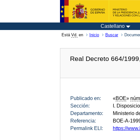
Castellano
Está
Vd.
en
Inicio
Buscar
Documen
Real Decreto 664/1999, 
Publicado en:
«
BOE
»
núm
Sección:
I. Disposici
Departamento:
Ministerio 
Referencia:
BOE-A-199
Permalink ELI:
https://www.