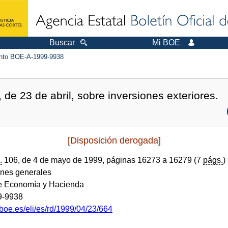
Buscar
Mi BOE
to BOE-A-1999-9938
de 23 de abril, sobre inversiones exteriores.
[Disposición derogada]
.
106, de 4 de mayo de 1999, páginas 16273 a 16279 (7
págs.
)
ones generales
de Economía y Hacienda
9-9938
boe.es/eli/es/rd/1999/04/23/664