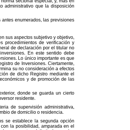
a norma sectorial especial, y, más en
to administrativo que la disposición
os antes enumerados, las previsiones
en sus aspectos subjetivo y objetivo,
s procedimientos de verificación y
ral de declaración por el titular no
 inversiones. En este sentido debe
ersiones. Lo único importante es que
gistro de Inversiones. Ciertamente,
ermina su no consideración a efectos
ación de dicho Registro mediante el
 o económicos y de promoción de las
xterior, donde se guarda un cierto
nversor residente.
ria de supervisión administrativa,
ambio de domicilio o residencia.
los se establece la segunda opción
 con la posibilidad, amparada en el