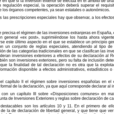
e en que si la inversión exterior se efectúa en el ámbito de un
n regulación especial, la operación deberá superar el requisi
te los órganos competentes, ya sean estatales o autonómicos.
s las prescripciones especiales hay que observar, a los efect
se precisa el régimen de las inversiones extranjeras en España, 
n general «ex post», suprimiéndose los hasta ahora vigente
se este último aspecto en el que se establece un principio gene
n un conjunto de reglas especiales, atendiendo al tipo de
ón de las categorías tradicionales en que se clasifican las inv
eran inversiones exteriores a efectos de su declaración al Re
ién son inversiones exteriores, pero su falta de inclusión det
 que la finalidad de tal declaración no es otra que la explot
nformación disponible a efectos administrativos, estadísticos
l capítulo II el régimen sobre inversiones españolas en el e
formal de la declaración, ya que aquí corresponde declarar al i
 con un capítulo III sobre «Disposiciones comunes» en mate
Junta de Inversiones Exteriores y reglas sobre declaración de c
destacables son los artículos 10 y 11. En el primero de el
e la de declaración de libertad general, y que tiene que ver