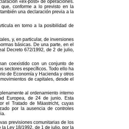
eclaración «ex-post» de operaciones.
 que, conforme a lo previsto en la
 también una declaración previa a la
icula en torno a la posibilidad de
es, y, en particular, de inversiones
normas básicas. De una parte, en el
al Decreto 672/1992, de 2 de julio,
han coexistido con un conjunto de
s sectores específicos. Todo ello ha
erio de Economía y Hacienda y otros
e movimientos de capitales, desde el
 plenamente al ordenamiento interno
dad Europea, de 24 de junio. Esta
 el Tratado de Mäastricht, cuyas
izado por la ausencia de controles
ia.
vas previsiones comunitarias de los
la Ley 18/1992, de 1 de julio, por la