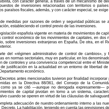
sibilita, con carácter general, a través de un mecanismo de d
uestos de inversiones relacionadas con territorios o países
s paraísos fiscales, además, y con carácter especial, se exige
de medidas por razones de orden y seguridad públicas se art
ción, estableciendo el control previo de las inversiones.
gislación española vigente en materia de movimientos de capital
es control económico de los movimientos de capitales, en dos 
io, sobre inversiones extranjeras en España. De otra, en el Re
terior.
e del «régimen administrativo de control de cambios», y 
as en normas sectoriales, muy en particular, en los denominado
 de controles y una convivencia competencial entre el Minist
de justificación en la actualidad en un entorno de libertad d
el Departamento económico.
Decretos antes mencionados tuvieron por finalidad incorporar
tenidas en la Directiva 88/361, del Consejo de la Comuni
a, como ya se citó —aunque no derogada expresamente— por
imientos de capital pivotan en torno a un sistema, caracter
salvo cuando se operen en virtud de las cláusulas de salvaguard
completa adecuación de nuestro ordenamiento interno a las nue
Decreto. La habilitación, teniendo en cuenta las previsiones de 