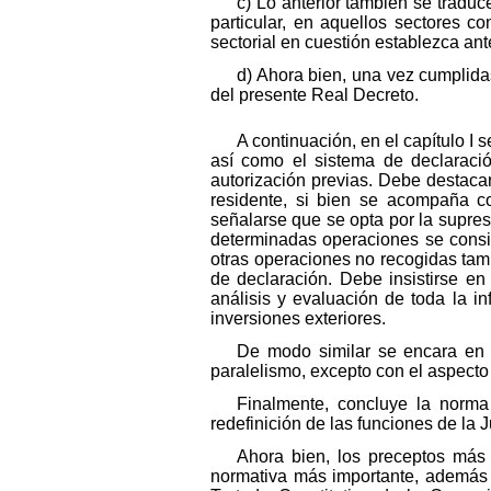
c) Lo anterior también se traduc
particular, en aquellos sectores co
sectorial en cuestión establezca an
d) Ahora bien, una vez cumplida
del presente Real Decreto.
A continuación, en el capítulo I 
así como el sistema de declaració
autorización previas. Debe destacar
residente, si bien se acompaña co
señalarse que se opta por la supresi
determinadas operaciones se consid
otras operaciones no recogidas tamb
de declaración. Debe insistirse en
análisis y evaluación de toda la i
inversiones exteriores.
De modo similar se encara en e
paralelismo, excepto con el aspecto 
Finalmente, concluye la norma
redefinición de las funciones de la 
Ahora bien, los preceptos más 
normativa más importante, además d