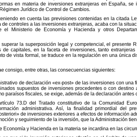
rmas en materia de inversiones extranjeras en España, se in
 Régimen Jurídico de Control de Cambios.
 teniendo en cuenta las previsiones contenidas en la citada 
 de controles a las inversiones extranjeras, acaba con la situa
re el Ministerio de Economía y Hacienda y otros Departame
e superar la superposición legal y competencial, el presente 
s de capitales, en la faceta de inversiones, tanto extranje
nto de vista formal, se traduce en la regulación en una única d
ae consigo, entre otras, las consecuencias siguientes:
istrativo de declaración «ex-post» de las inversiones con una f
minados supuestos de inversiones procedentes o con destino a t
o paraísos fiscales, se exige, además de la declaración antes c
tículo 73.D del Tratado constitutivo de la Comunidad Eur
rmación administrativa. Así, la finalidad primordial del p
teriori» de inversiones exteriores a efectos de información adm
romoción y seguimiento de la inversión, que la Administración tie
de Economía y Hacienda en la materia se incardina en las circu