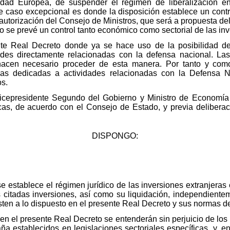
idad Europea, de suspender el régimen de liberalización en
e caso excepcional es donde la disposición establece un contr
autorización del Consejo de Ministros, que será a propuesta d
o se prevé un control tanto económico como sectorial de las inv
ente Real Decreto donde ya se hace uso de la posibilidad d
ades directamente relacionadas con la defensa nacional. Las
 hacen necesario proceder de esta manera. Por tanto y como
s dedicadas a actividades relacionadas con la Defensa Na
os.
Vicepresidente Segundo del Gobierno y Ministro de Economía
cas, de acuerdo con el Consejo de Estado, y previa delibera
DISPONGO:
se establece el régimen jurídico de las inversiones extranjera
s citadas inversiones, así como su liquidación, independiente
sten a lo dispuesto en el presente Real Decreto y sus normas de
 en el presente Real Decreto se entenderán sin perjuicio de lo
a establecidos en legislaciones sectoriales específicas, y, en 