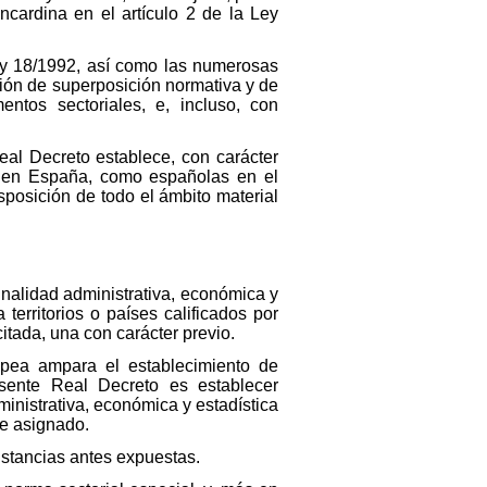
cardina en el artículo 2 de la Ley
Ley 18/1992, así como las numerosas
ción de superposición normativa y de
ntos sectoriales, e, incluso, con
Real Decreto establece, con carácter
ras en España, como españolas en el
isposición de todo el ámbito material
inalidad administrativa, económica y
erritorios o países calificados por
itada, una con carácter previo.
opea ampara el establecimiento de
resente Real Decreto es establecer
inistrativa, económica y estadística
ne asignado.
nstancias antes expuestas.