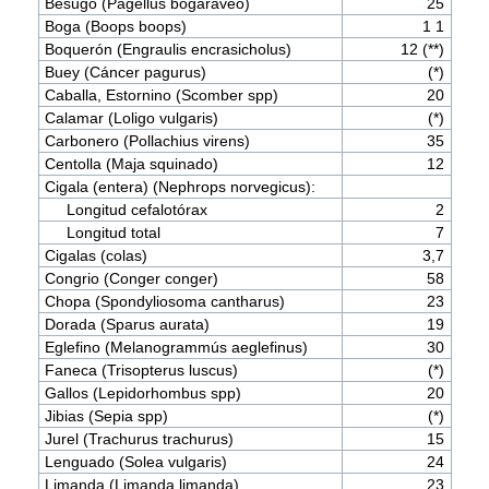
Besugo (Pagellus bogaraveo)
25
Boga (Boops boops)
1 1
Boquerón (Engraulis encrasicholus)
12 (**)
Buey (Cáncer pagurus)
(*)
Caballa, Estornino (Scomber spp)
20
Calamar (Loligo vulgaris)
(*)
Carbonero (Pollachius virens)
35
Centolla (Maja squinado)
12
Cigala (entera) (Nephrops norvegicus):
Longitud cefalotórax
2
Longitud total
7
Cigalas (colas)
3,7
Congrio (Conger conger)
58
Chopa (Spondyliosoma cantharus)
23
Dorada (Sparus aurata)
19
Eglefino (Melanogrammús aeglefinus)
30
Faneca (Trisopterus luscus)
(*)
Gallos (Lepidorhombus spp)
20
Jibias (Sepia spp)
(*)
Jurel (Trachurus trachurus)
15
Lenguado (Solea vulgaris)
24
Limanda (Limanda limanda)
23