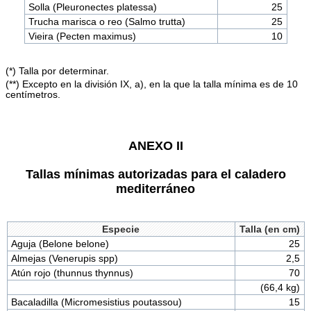
Solla (Pleuronectes platessa)
25
Trucha marisca o reo (Salmo trutta)
25
Vieira (Pecten maximus)
10
(*) Talla por determinar.
(**) Excepto en la división IX, a), en la que la talla mínima es de 10
centímetros.
ANEXO II
Tallas mínimas autorizadas para el caladero
mediterráneo
Especie
Talla (en cm)
Aguja (Belone belone)
25
Almejas (Venerupis spp)
2,5
Atún rojo (thunnus thynnus)
70
(66,4 kg)
Bacaladilla (Micromesistius poutassou)
15