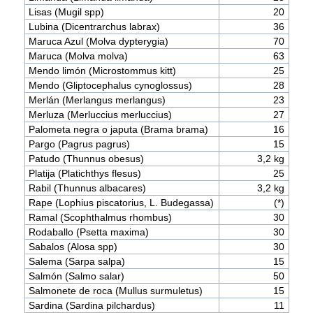
Lisas (Mugil spp)
20
Lubina (Dicentrarchus labrax)
36
Maruca Azul (Molva dypterygia)
70
Maruca (Molva molva)
63
Mendo limón (Microstommus kitt)
25
Mendo (Gliptocephalus cynoglossus)
28
Merlán (Merlangus merlangus)
23
Merluza (Merluccius merluccius)
27
Palometa negra o japuta (Brama brama)
16
Pargo (Pagrus pagrus)
15
Patudo (Thunnus obesus)
3,2 kg
Platija (Platichthys flesus)
25
Rabil (Thunnus albacares)
3,2 kg
Rape (Lophius piscatorius, L. Budegassa)
(*)
Ramal (Scophthalmus rhombus)
30
Rodaballo (Psetta maxima)
30
Sabalos (Alosa spp)
30
Salema (Sarpa salpa)
15
Salmón (Salmo salar)
50
Salmonete de roca (Mullus surmuletus)
15
Sardina (Sardina pilchardus)
11