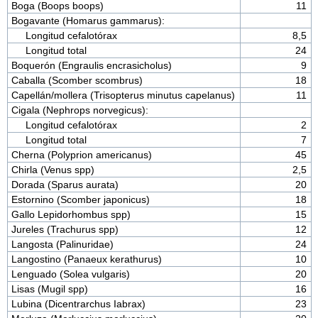
Boga (Boops boops)
11
Bogavante (Homarus gammarus):
Longitud cefalotórax
8,5
Longitud total
24
Boquerón (Engraulis encrasicholus)
9
Caballa (Scomber scombrus)
18
Capellán/mollera (Trisopterus minutus capelanus)
11
Cigala (Nephrops norvegicus):
Longitud cefalotórax
2
Longitud total
7
Cherna (Polyprion americanus)
45
Chirla (Venus spp)
2,5
Dorada (Sparus aurata)
20
Estornino (Scomber japonicus)
18
Gallo Lepidorhombus spp)
15
Jureles (Trachurus spp)
12
Langosta (Palinuridae)
24
Langostino (Panaeux kerathurus)
10
Lenguado (Solea vulgaris)
20
Lisas (Mugil spp)
16
Lubina (Dicentrarchus Iabrax)
23