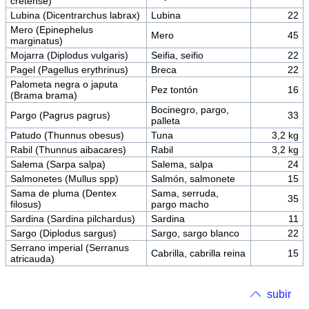
cretense)
Lubina (Dicentrarchus labrax)
Lubina
22
Mero (Epinephelus
Mero
45
marginatus)
Mojarra (Diplodus vulgaris)
Seifia, seifio
22
Pagel (Pagellus erythrinus)
Breca
22
Palometa negra o japuta
Pez tontón
16
(Brama brama)
Bocinegro, pargo,
Pargo (Pagrus pagrus)
33
palleta
Patudo (Thunnus obesus)
Tuna
3,2 kg
Rabil (Thunnus aibacares)
Rabil
3,2 kg
Salema (Sarpa salpa)
Salema, salpa
24
Salmonetes (Mullus spp)
Salmón, salmonete
15
Sama de pluma (Dentex
Sama, serruda,
35
filosus)
pargo macho
Sardina (Sardina pilchardus)
Sardina
11
Sargo (Diplodus sargus)
Sargo, sargo blanco
22
Serrano imperial (Serranus
Cabrilla, cabrilla reina
15
atricauda)
subir