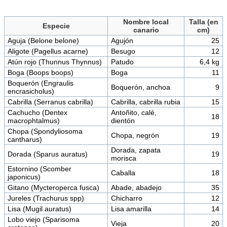
Nombre local
Talla (en
Especie
canario
cm)
Aguja (Belone belone)
Agujón
25
Aligote (Pagellus acarne)
Besugo
12
Atún rojo (Thunnus Thynnus)
Patudo
6,4 kg
Boga (Boops boops)
Boga
11
Boquerón (Engraulis
Boquerón, anchoa
9
encrasicholus)
Cabrilla (Serranus cabrilla)
Cabrilla, cabrilla rubia
15
Cachucho (Dentex
Antoñito, calé,
18
macrophtalmus)
dientón
Chopa (Spondyliosoma
Chopa, negrón
19
cantharus)
Dorada, zapata
Dorada (Sparus auratus)
19
morisca
Estornino (Scomber
Caballa
18
japonicus)
Gitano (Mycteroperca fusca)
Abade, abadejo
35
Jureles (Trachurus spp)
Chicharro
12
Lisa (Mugil auratus)
Lisa amarilla
14
Lobo viejo (Sparisoma
Vieja
20