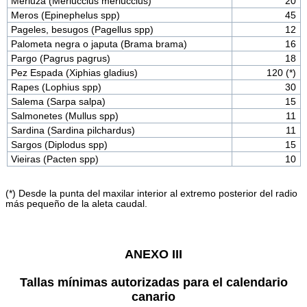
Merluza (Merluccius merluccius)
20
Meros (Epinephelus spp)
45
Pageles, besugos (Pagellus spp)
12
Palometa negra o japuta (Brama brama)
16
Pargo (Pagrus pagrus)
18
Pez Espada (Xiphias gladius)
120 (*)
Rapes (Lophius spp)
30
Salema (Sarpa salpa)
15
Salmonetes (Mullus spp)
11
Sardina (Sardina pilchardus)
11
Sargos (Diplodus spp)
15
Vieiras (Pacten spp)
10
(*) Desde la punta del maxilar interior al extremo posterior del radio
más pequeño de la aleta caudal.
ANEXO III
Tallas mínimas autorizadas para el calendario
canario