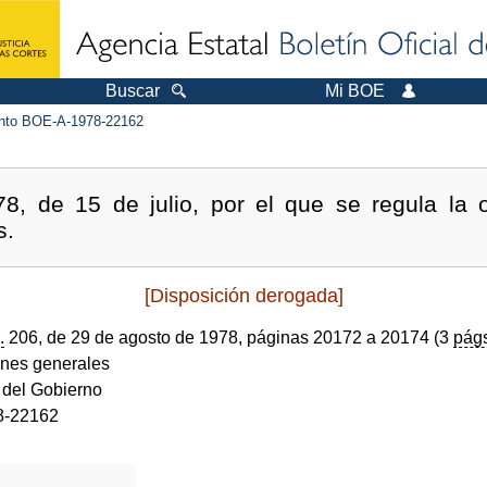
Buscar
Mi BOE
to BOE-A-1978-22162
8, de 15 de julio, por el que se regula la o
s.
[Disposición derogada]
.
206, de 29 de agosto de 1978, páginas 20172 a 20174 (3
pág
ones generales
 del Gobierno
8-22162