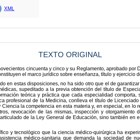
XML
TEXTO ORIGINAL
 novecientos cincuenta y cinco y su Reglamento, aprobado por D
onstituyen el marco jurídico sobre enseñanza, título y ejercicio
mado en estas disposiciones, no ha sido otro que el de garantiza
édicas, supeditado a la previa obtención del título de Especia
ormación teórica y práctica que cada especialidad comporta,
tica profesional de la Medicina, conlleva el título de Licenciad
y Ciencia la competencia en esta materia y, en especial, en lo 
os, revocación de las mismas, inspección y otorgamiento de 
 articulado de la Ley General de Educación, sino también en el
tífico y tecnológico que la ciencia médico-quirúrgica ha exper
sistencia médico-sanitaria que demanda la sociedad de nue