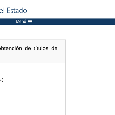
Menú
btención de títulos de
s.
)