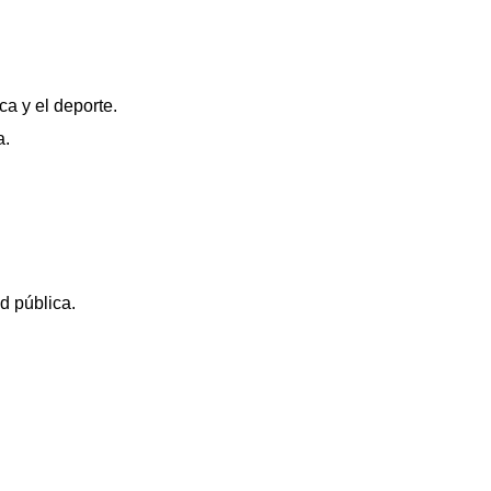
a y el deporte.
a.
d pública.