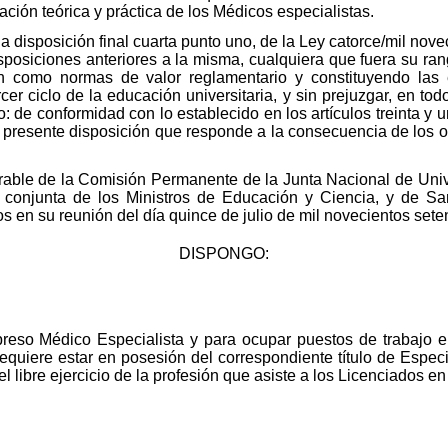
ción teórica y práctica de los Médicos especialistas.
a disposición final cuarta punto uno, de la Ley catorce/mil nove
sposiciones anteriores a la misma, cualquiera que fuera su ra
n como normas de valor reglamentario y constituyendo las
cer ciclo de la educación universitaria, y sin prejuzgar, en to
: de conformidad con lo establecido en los artículos treinta y 
 la presente disposición que responde a la consecuencia de los 
vorable de la Comisión Permanente de la Junta Nacional de Uni
conjunta de los Ministros de Educación y Ciencia, y de Sa
s en su reunión del día quince de julio de mil novecientos sete
DISPONGO:
so Médico Especialista y para ocupar puestos de trabajo en 
equiere estar en posesión del correspondiente título de Especia
l libre ejercicio de la profesión que asiste a los Licenciados e