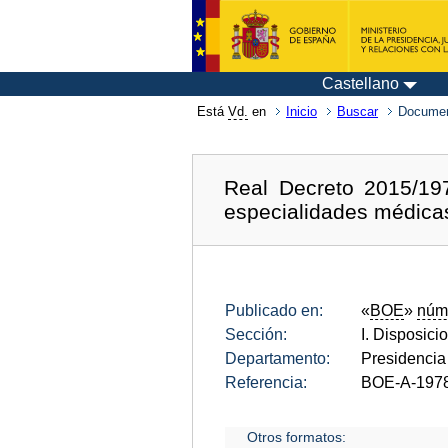
Castellano
Está
Vd.
en
Inicio
Buscar
Documen
Real Decreto 2015/197
especialidades médica
Publicado en:
«
BOE
»
núm
Sección:
I. Disposici
Departamento:
Presidencia
Referencia:
BOE-A-197
Otros formatos: