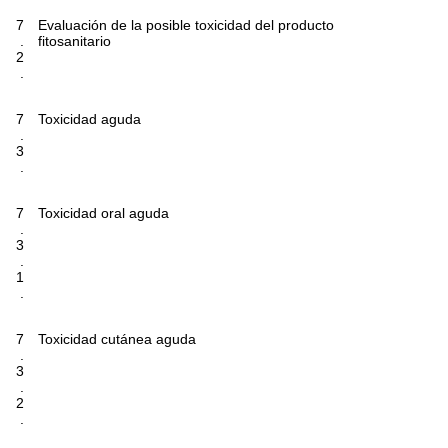
7
Evaluación de la posible toxicidad del producto
.
fitosanitario
2
.
7
Toxicidad aguda
.
3
.
7
Toxicidad oral aguda
.
3
.
1
.
7
Toxicidad cutánea aguda
.
3
.
2
.