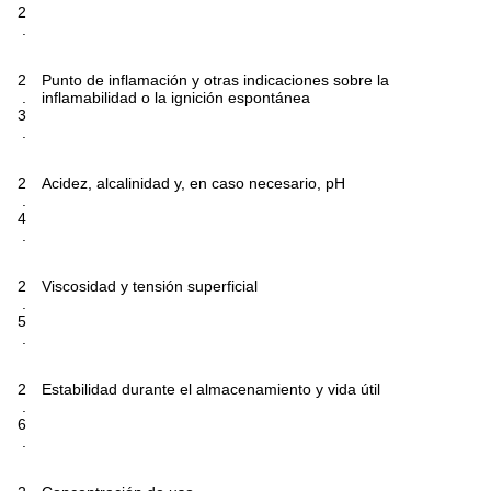
2
.
2
Punto de inflamación y otras indicaciones sobre la
.
inflamabilidad o la ignición espontánea
3
.
2
Acidez, alcalinidad y, en caso necesario, pH
.
4
.
2
Viscosidad y tensión superficial
.
5
.
2
Estabilidad durante el almacenamiento y vida útil
.
6
.