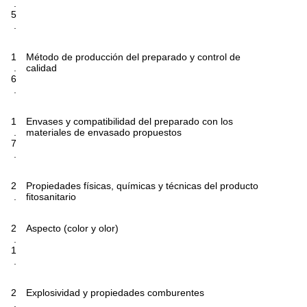
.
5
.
1
Método de producción del preparado y control de
.
calidad
6
.
1
Envases y compatibilidad del preparado con los
.
materiales de envasado propuestos
7
.
2
Propiedades físicas, químicas y técnicas del producto
.
fitosanitario
2
Aspecto (color y olor)
.
1
.
2
Explosividad y propiedades comburentes
.