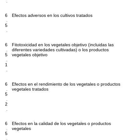
.
6
Efectos adversos en los cultivos tratados
.
5
.
6
Fitotoxicidad en los vegetales objetivo (incluidas las
.
diferentes variedades cultivadas) o los productos
5
vegetales objetivo
.
1
.
6
Efectos en el rendimiento de los vegetales o productos
.
vegetales tratados
5
.
2
.
6
Efectos en la calidad de los vegetales o productos
.
vegetales
5
.