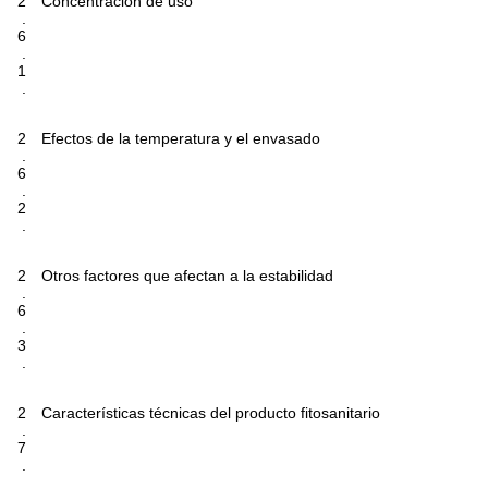
2
Concentración de uso
.
6
.
1
.
2
Efectos de la temperatura y el envasado
.
6
.
2
.
2
Otros factores que afectan a la estabilidad
.
6
.
3
.
2
Características técnicas del producto fitosanitario
.
7
.