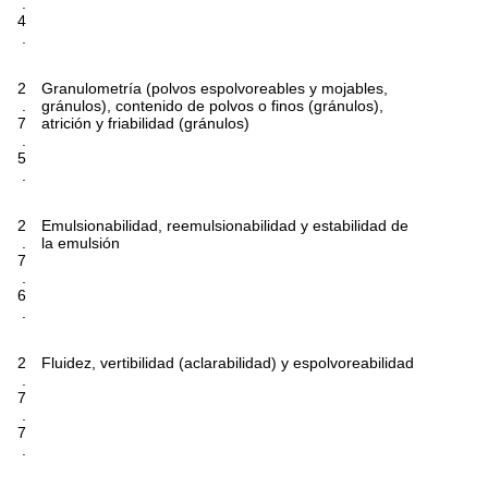
.
4
.
2
Granulometría (polvos espolvoreables y mojables,
.
gránulos), contenido de polvos o finos (gránulos),
7
atrición y friabilidad (gránulos)
.
5
.
2
Emulsionabilidad, reemulsionabilidad y estabilidad de
.
la emulsión
7
.
6
.
2
Fluidez, vertibilidad (aclarabilidad) y espolvoreabilidad
.
7
.
7
.