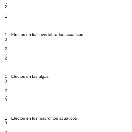
.
2
.
1
.
1
Efectos en los invertebrados acuáticos
0
.
2
.
2
.
1
Efectos en las algas
0
.
2
.
3
.
1
Efectos en los macrófitos acuáticos
0
.