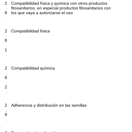
2
Compatibilidad física y química con otros productos
.
fitosanitarios, en especial productos fitosanitarios con
8
los que vaya a autorizarse el uso
.
2
Compatibilidad física
.
8
.
1
.
2
Compatibilidad química
.
8
.
2
.
2
Adherencia y distribución en las semillas
.
9
.