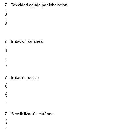
7
Toxicidad aguda por inhalación
.
3
.
3
.
7
Irritación cutánea
.
3
.
4
.
7
Irritación ocular
.
3
.
5
.
7
Sensibilización cutánea
.
3
.