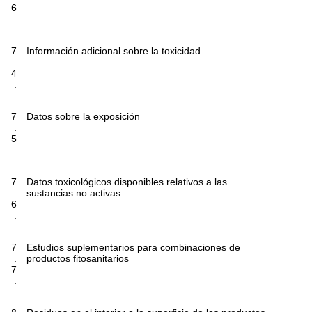
6
.
7
Información adicional sobre la toxicidad
.
4
.
7
Datos sobre la exposición
.
5
.
7
Datos toxicológicos disponibles relativos a las
.
sustancias no activas
6
.
7
Estudios suplementarios para combinaciones de
.
productos fitosanitarios
7
.