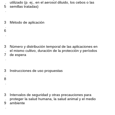
.
utilizado (p. ej., en el aerosol diluido, los cebos o las
5
semillas tratadas)
.
3
Método de aplicación
.
6
.
3
Número y distribución temporal de las aplicaciones en
.
el mismo cultivo, duración de la protección y períodos
7
de espera
.
3
Instrucciones de uso propuestas
.
8
.
3
Intervalos de seguridad y otras precauciones para
.
proteger la salud humana, la salud animal y el medio
9
ambiente
.