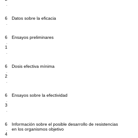
.
6
Datos sobre la eficacia
.
6
Ensayos preliminares
.
1
.
6
Dosis efectiva mínima
.
2
.
6
Ensayos sobre la efectividad
.
3
.
6
Información sobre el posible desarrollo de resistencias
.
en los organismos objetivo
4