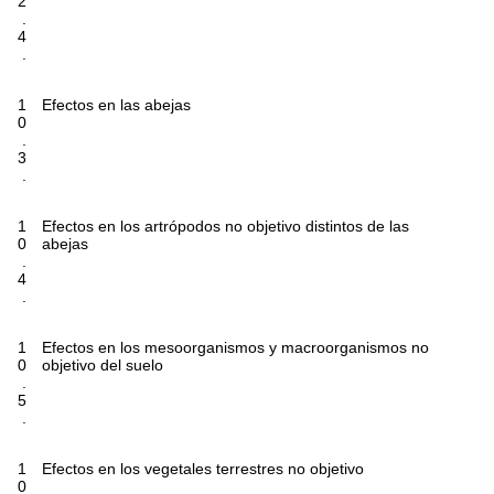
2
.
4
.
1
Efectos en las abejas
0
.
3
.
1
Efectos en los artrópodos no objetivo distintos de las
0
abejas
.
4
.
1
Efectos en los mesoorganismos y macroorganismos no
0
objetivo del suelo
.
5
.
1
Efectos en los vegetales terrestres no objetivo
0