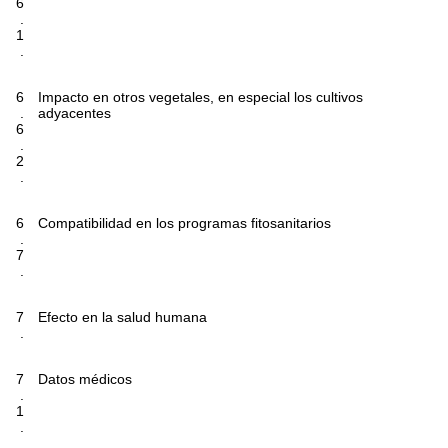
6
.
1
.
6
Impacto en otros vegetales, en especial los cultivos
.
adyacentes
6
.
2
.
6
Compatibilidad en los programas fitosanitarios
.
7
.
7
Efecto en la salud humana
.
7
Datos médicos
.
1
.