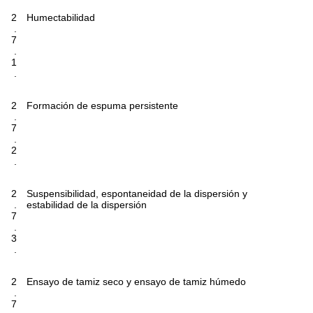
2
Humectabilidad
.
7
.
1
.
2
Formación de espuma persistente
.
7
.
2
.
2
Suspensibilidad, espontaneidad de la dispersión y
.
estabilidad de la dispersión
7
.
3
.
2
Ensayo de tamiz seco y ensayo de tamiz húmedo
.
7