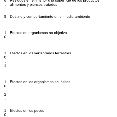
8
Residuos en el interior o la superficie de los productos,
.
alimentos y piensos tratados
9
Destino y comportamiento en el medio ambiente
.
1
Efectos en organismos no objetivo
0
.
1
Efectos en los vertebrados terrestres
0
.
1
.
1
Efectos en los organismos acuáticos
0
.
2
.
1
Efectos en los peces
0