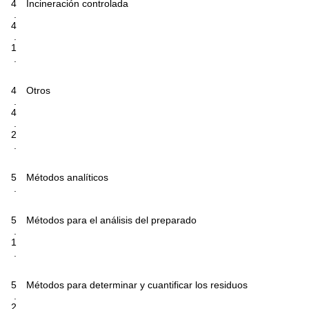
4
Incineración controlada
.
4
.
1
.
4
Otros
.
4
.
2
.
5
Métodos analíticos
.
5
Métodos para el análisis del preparado
.
1
.
5
Métodos para determinar y cuantificar los residuos
.
2