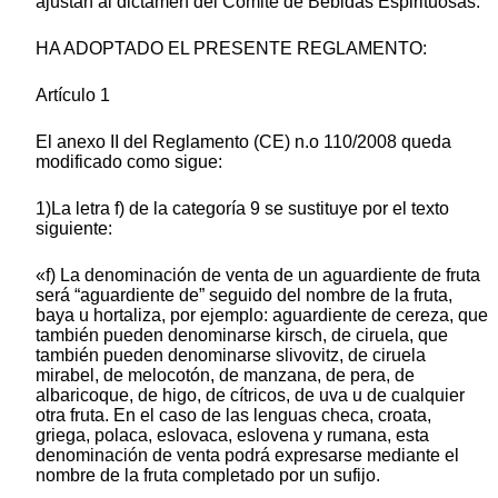
ajustan al dictamen del Comité de Bebidas Espirituosas.
HA ADOPTADO EL PRESENTE REGLAMENTO:
Artículo 1
El anexo II del Reglamento (CE) n.o 110/2008 queda
modificado como sigue:
1)La letra f) de la categoría 9 se sustituye por el texto
siguiente:
«f) La denominación de venta de un aguardiente de fruta
será “aguardiente de” seguido del nombre de la fruta,
baya u hortaliza, por ejemplo: aguardiente de cereza, que
también pueden denominarse kirsch, de ciruela, que
también pueden denominarse slivovitz, de ciruela
mirabel, de melocotón, de manzana, de pera, de
albaricoque, de higo, de cítricos, de uva u de cualquier
otra fruta. En el caso de las lenguas checa, croata,
griega, polaca, eslovaca, eslovena y rumana, esta
denominación de venta podrá expresarse mediante el
nombre de la fruta completado por un sufijo.