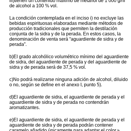
iii)tienen un contenido máximo de metanol de 1 000 g/hl
de alcohol a 100 % vol.
La condición contemplada en el inciso i) no excluye las
bebidas espirituosas elaboradas mediante métodos de
producción tradicionales que permiten la destilación
conjunta de la sidra y de la perada. En estos casos, la
denominación de venta será “aguardiente de sidra y de
perada”.
b)El grado alcohólico volumétrico mínimo del aguardiente
de sidra, del aguardiente de perada y del aguardiente de
sidra y de perada será de 37,5 % vol.
c)No podrá realizarse ninguna adición de alcohol, diluido
o no, según se define en el anexo I, punto 5).
d)El aguardiente de sidra, el aguardiente de perada y el
aguardiente de sidra y de perada no contendrán
aromatizantes.
e)El aguardiente de sidra, el aguardiente de perada y el
aguardiente de sidra y de perada podrán contener
caramelo añadido únicamente para adaptar el color.».