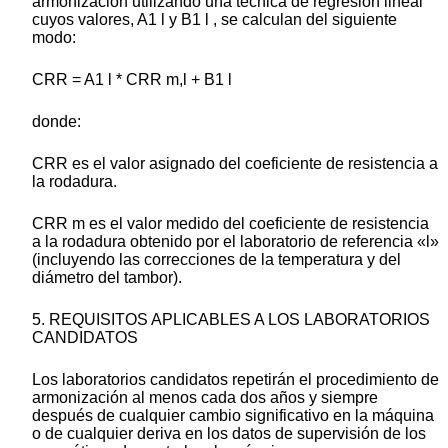
armonización utilizando una técnica de regresión lineal
cuyos valores, A1 l y B1 l , se calculan del siguiente
modo:
CRR = A1 l * CRR m,l + B1 l
donde:
CRR es el valor asignado del coeficiente de resistencia a
la rodadura.
CRR m es el valor medido del coeficiente de resistencia
a la rodadura obtenido por el laboratorio de referencia «l»
(incluyendo las correcciones de la temperatura y del
diámetro del tambor).
5. REQUISITOS APLICABLES A LOS LABORATORIOS
CANDIDATOS
Los laboratorios candidatos repetirán el procedimiento de
armonización al menos cada dos años y siempre
después de cualquier cambio significativo en la máquina
o de cualquier deriva en los datos de supervisión de los