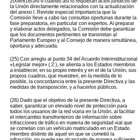
2008/616/JAI o cuando así lo requieran actos jurídicos de
la Unión directamente relacionados con la actualización
del anexo I. Reviste especial importancia que la
Comisión lleve a cabo las consultas oportunas durante la
fase preparatoria, en particular con expertos. Al preparar
y elaborar actos delegados, la Comisión debe garantizar
que los documentos pertinentes se transmitan al
Parlamento Europeo y al Consejo de manera simultánea,
oportuna y adecuada.
(25) Con arreglo al punto 34 del Acuerdo Interinstitucional
«Legislar mejor» ( 2 ), se alienta a los Estados miembros
a establecer, en su propio interés y en el de la Unión, sus
propios cuadros, que muestren, en la medida de lo
posible, la concordancia entre la presente Directiva y las
medidas de transposición, y a hacerlos públicos.
(26) Dado que el objetivo de la presente Directiva, a
saber, garantizar un elevado nivel de protección para
todos los usuarios de la red viaria en la Unión, al facilitar
el intercambio transfronterizo de información sobre
infracciones de tráfico en materia de seguridad vial que
se cometan con un vehículo matriculado en un Estado
miembro distinto de aquel en que se cometió la
infracción, no puede ser alcanzado de manera suficiente