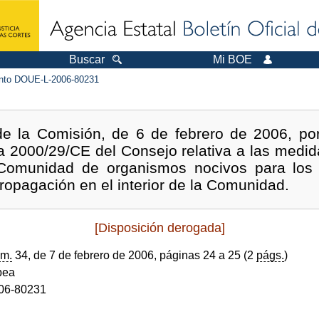
Buscar
Mi BOE
to DOUE-L-2006-80231
de la Comisión, de 6 de febrero de 2006, por
va 2000/29/CE del Consejo relativa a las medid
a Comunidad de organismos nocivos para los 
ropagación en el interior de la Comunidad.
[Disposición derogada]
m.
34, de 7 de febrero de 2006, páginas 24 a 25 (2
págs.
)
pea
06-80231