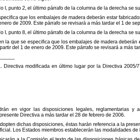
lo I, punto 2, el último párrafo de la columna de la derecha se su
especifica que los embalajes de madera deberán estar fabricad
e enero de 2009. Este párrafo se revisará a más tardar el 1 de s
lo I, punto 8, el último párrafo de la columna de la derecha se su
, en la que se especifica que los embalajes de madera deberán 
partir del 1 de enero de 2009. Este párrafo se revisará a más ta
______
1. Directiva modificada en último lugar por la Directiva 200
án en vigor las disposiciones legales, reglamentarias y ad
presente Directiva a más tardar el 28 de febrero de 2006.
pten dichas disposiciones, éstas harán referencia a la prese
oficial. Los Estados miembros establecerán las modalidades de
carán a la Comisión el texto de las disposiciones básicas de