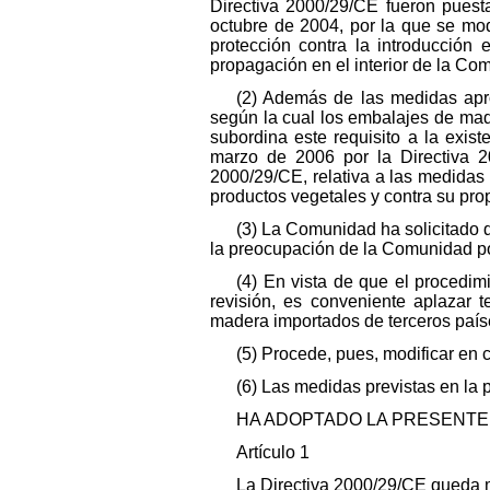
Directiva 2000/29/CE fueron puest
octubre de 2004, por la que se modi
protección contra la introducción
propagación en el interior de la Com
(2) Además de las medidas apr
según la cual los embalajes de ma
subordina este requisito a la exist
marzo de 2006 por la Directiva 2
2000/29/CE, relativa a las medidas
productos vegetales y contra su pro
(3) La Comunidad ha solicitado q
la preocupación de la Comunidad po
(4) En vista de que el procedim
revisión, es conveniente aplazar 
madera importados de terceros país
(5) Procede, pues, modificar en
(6) Las medidas previstas en la 
HA ADOPTADO LA PRESENTE 
Artículo 1
La Directiva 2000/29/CE queda 