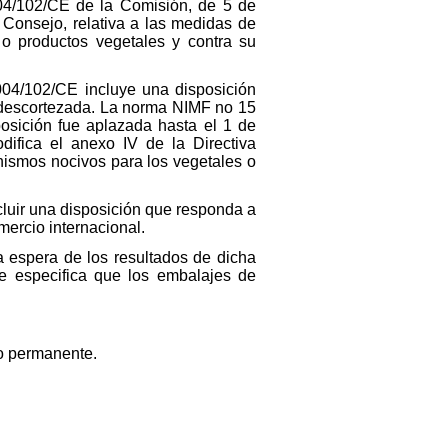
004/102/CE de la Comisión, de 5 de
l Consejo, relativa a las medidas de
 o productos vegetales y contra su
04/102/CE incluye una disposición
 descortezada. La norma NIMF no 15
sposición fue aplazada hasta el 1 de
ifica el anexo IV de la Directiva
nismos nocivos para los vegetales o
cluir una disposición que responda a
ercio internacional.
a espera de los resultados de dicha
ue especifica que los embalajes de
io permanente.