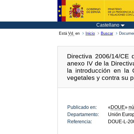
Castellano
Está
Vd.
en
Inicio
Buscar
Documen
Directiva 2006/14/CE 
anexo IV de la Directi
la introducción en l
vegetales y contra su p
Publicado en:
«
DOUE
»
nú
Departamento:
Unión Euro
Referencia:
DOUE-L-20