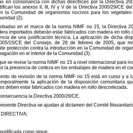
as en consonancia con dichas directrices por la Directiva 2
fican los anexos II, III, IV y V de la Directiva 2000/29/CE de
 en la Comunidad de organismos nocivos para los vegetales
unidad (2).
obadas en el marco de la norma NIMF no 15, la Directiva 20
dera importados deberán estar fabricados con madera en rollo
encia de una justificación técnica. La aplicación de dicha di
005/15/CE del Consejo, de 28 de febrero de 2005, que mod
 de protección contra la introducción en la Comunidad de orga
pagación en el interior de la Comunidad (3).
ue se revise la norma NIMF no 15 a nivel internacional para in
r la presencia de corteza en los embalajes de madera en el com
iento de revisión de la norma NIMF no 15 está en curso y a l
temporalmente la aplicación de la disposición comunitaria q
es deben estar fabricados con madera en rollo descortezada.
 consecuencia la Directiva 2000/29/CE.
presente Directiva se ajustan al dictamen del Comité fitosanitar
DIRECTIVA:
modificada como sigue: