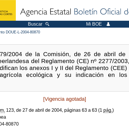
Buscar
Mi BOE
to DOUE-L-2004-80870
9/2004 de la Comisión, de 26 de abril de 2
neerlandesa del Reglamento (CE) nº 2277/2003,
difican los anexos I y II del Reglamento (CEE)
agrícola ecológica y su indicación en los
[Vigencia agotada]
m.
123, de 27 de abril de 2004, páginas 63 a 63 (1
pág.
)
pea
04-80870