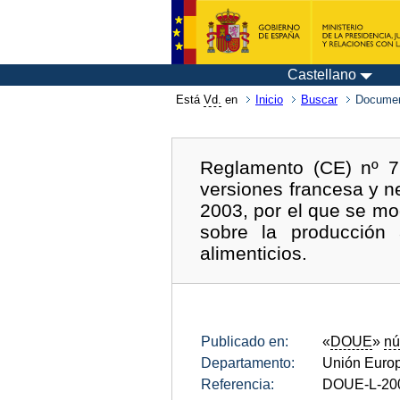
Castellano
Está
Vd.
en
Inicio
Buscar
Documen
Reglamento (CE) nº 77
versiones francesa y 
2003, por el que se mo
sobre la producción 
alimenticios.
Publicado en:
«
DOUE
»
nú
Departamento:
Unión Euro
Referencia:
DOUE-L-20