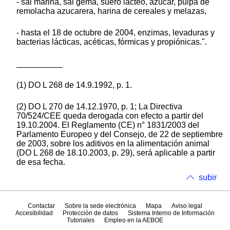
- sal marina, sal gema, suero lácteo, azúcar, pulpa de
remolacha azucarera, harina de cereales y melazas,
- hasta el 18 de octubre de 2004, enzimas, levaduras y
bacterias lácticas, acéticas, fórmicas y propiónicas.".
__________
(1) DO L 268 de 14.9.1992, p. 1.
(2) DO L 270 de 14.12.1970, p. 1; La Directiva
70/524/CEE queda derogada con efecto a partir del
19.10.2004. El Reglamento (CE) n° 1831/2003 del
Parlamento Europeo y del Consejo, de 22 de septiembre
de 2003, sobre los aditivos en la alimentación animal
(DO L 268 de 18.10.2003, p. 29), será aplicable a partir
de esa fecha.
subir
Contactar
Sobre la sede electrónica
Mapa
Aviso legal
Accesibilidad
Protección de datos
Sistema Interno de Información
Tutoriales
Empleo en la AEBOE