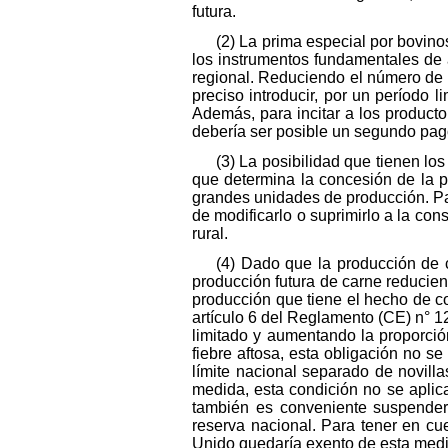
futura.
(2) La prima especial por bovin
los instrumentos fundamentales de 
regional. Reduciendo el número de 
preciso introducir, por un período 
Además, para incitar a los product
debería ser posible un segundo pago
(3) La posibilidad que tienen lo
que determina la concesión de la 
grandes unidades de producción. Para
de modificarlo o suprimirlo a la co
rural.
(4) Dado que la producción de 
producción futura de carne reducien
producción que tiene el hecho de co
artículo 6 del Reglamento (CE) n° 1
limitado y aumentando la proporci
fiebre aftosa, esta obligación no se
límite nacional separado de novilla
medida, esta condición no se aplic
también es conveniente suspender d
reserva nacional. Para tener en cu
Unido quedaría exento de esta med