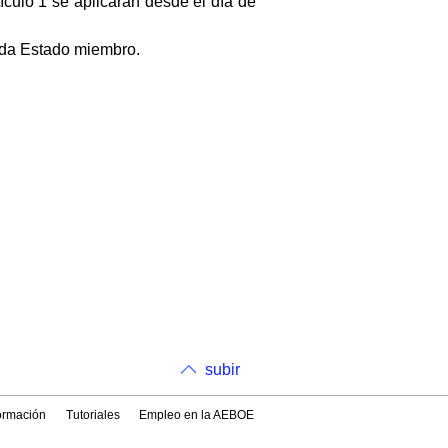
tículo 1 se aplicarán desde el día de
ada Estado miembro.
subir
formación
Tutoriales
Empleo en la AEBOE