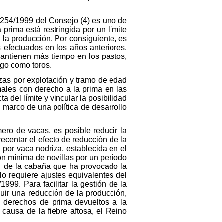
 1254/1999 del Consejo (4) es uno de
rima está restringida por un límite
la producción. Por consiguiente, es
s efectuados en los años anteriores.
mantienen más tiempo en los pastos,
ago como toros.
ezas por explotación y tramo de edad
ales con derecho a la prima en las
 del límite y vincular la posibilidad
 marco de una política de desarrollo
ro de vacas, es posible reducir la
ecentar el efecto de reducción de la
 por vaca nodriza, establecida en el
ón mínima de novillas por un período
n de la cabaña que ha provocado la
lo requiere ajustes equivalentes del
999. Para facilitar la gestión de la
uir una reducción de la producción,
os derechos de prima devueltos a la
causa de la fiebre aftosa, el Reino