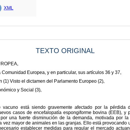
XML
TEXTO ORIGINAL
UROPEA,
la Comunidad Europea, y en particular, sus artículos 36 y 37,
n (1) Visto el dictamen del Parlamento Europeo (2),
nómico y Social (3),
 vacuno está siendo gravemente afectado por la pérdida d
uevos casos de encefalopatía espongiforme bovina (EEB), y p
za por una fuerte disminución de la demanda, motivada por la
 vez mayor de animales en las granjas. Ello está provocando un
s necesario establecer medidas para regular el mercado actua