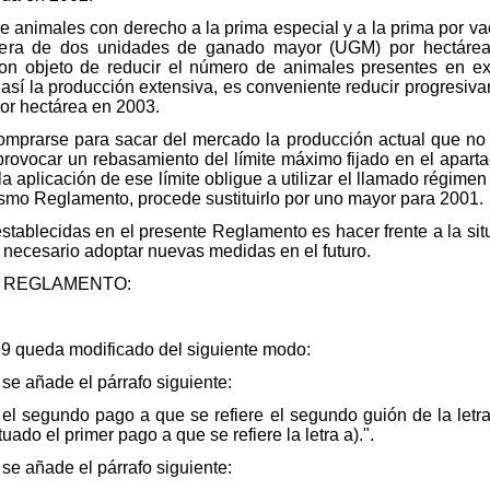
de animales con derecho a la prima especial y a la prima por va
era de dos unidades de ganado mayor (UGM) por hectárea, 
n objeto de reducir el número de animales presentes en ex
 así la producción extensiva, es conveniente reducir progresi
or hectárea en 2003.
omprarse para sacar del mercado la producción actual que n
vocar un rebasamiento del límite máximo fijado en el aparta
a aplicación de ese límite obligue a utilizar el llamado régimen
ismo Reglamento, procede sustituirlo por uno mayor para 2001.
establecidas en el presente Reglamento es hacer frente a la si
r necesario adoptar nuevas medidas en el futuro.
 REGLAMENTO:
9 queda modificado del siguiente modo:
4 se añade el párrafo siguiente:
 el segundo pago a que se refiere el segundo guión de la letr
ado el primer pago a que se refiere la letra a).".
4 se añade el párrafo siguiente: