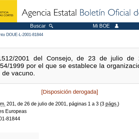
Buscar
Mi BOE
to DOUE-L-2001-81844
512/2001 del Consejo, de 23 de julio de 
54/1999 por el que se establece la organiza
e de vacuno.
[Disposición derogada]
m.
201, de 26 de julio de 2001, páginas 1 a 3 (3
págs.
)
s Europeas
01-81844