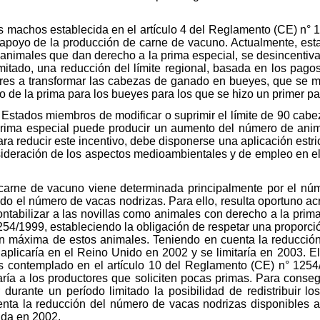
os machos establecida en el artículo 4 del Reglamento (CE) n°
apoyo de la producción de carne de vacuno. Actualmente, esta p
animales que dan derecho a la prima especial, se desincentiva 
limitado, una reducción del límite regional, basada en los pago
ores a transformar las cabezas de ganado en bueyes, que se 
 de la prima para los bueyes para los que se hizo un primer p
s Estados miembros de modificar o suprimir el límite de 90 cab
prima especial puede producir un aumento del número de anim
 reducir este incentivo, debe disponerse una aplicación estricta
nsideración de los aspectos medioambientales y de empleo en el
carne de vacuno viene determinada principalmente por el núme
do el número de vacas nodrizas. Para ello, resulta oportuno acr
ntabilizar a las novillas como animales con derecho a la prima
254/1999, estableciendo la obligación de respetar una proporci
ón máxima de estos animales. Teniendo en cuenta la reducció
 aplicaría en el Reino Unido en 2002 y se limitaría en 2003. El
s contemplado en el artículo 10 del Reglamento (CE) n° 1254/1
aría a los productores que soliciten pocas primas. Para conseg
urante un período limitado la posibilidad de redistribuir l
enta la reducción del número de vacas nodrizas disponibles a 
ida en 2002.