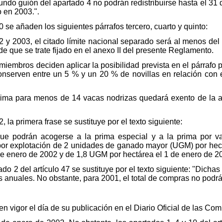
ndo guión del apartado 4 no podrán redistribuirse hasta el 31
o en 2003.".
10 se añaden los siguientes párrafos tercero, cuarto y quinto:
2 y 2003, el citado límite nacional separado será al menos del
e que se trate fijado en el anexo II del presente Reglamento.
miembros deciden aplicar la posibilidad prevista en el párrafo 
nserven entre un 5 % y un 20 % de novillas en relación con e
rima para menos de 14 vacas nodrizas quedará exento de la apl
2, la primera frase se sustituye por el texto siguiente:
ue podrán acogerse a la prima especial y a la prima por va
or explotación de 2 unidades de ganado mayor (UGM) por hect
de enero de 2002 y de 1,8 UGM por hectárea el 1 de enero de 20
ado 2 del artículo 47 se sustituye por el texto siguiente: "Dich
anuales. No obstante, para 2001, el total de compras no podrá
n vigor el día de su publicación en el Diario Oficial de las C