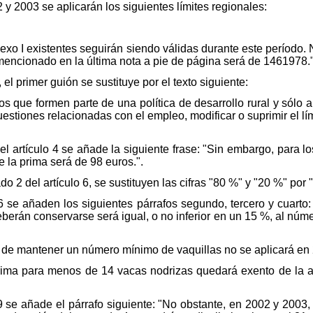
 y 2003 se aplicarán los siguientes límites regionales:
exo I existentes seguirán siendo válidas durante este período. 
mencionado en la última nota a pie de página será de 1461978."
, el primer guión se sustituye por el texto siguiente:
vos que formen parte de una política de desarrollo rural y sólo
estiones relacionadas con el empleo, modificar o suprimir el lí
del artículo 4 se añade la siguiente frase: "Sin embargo, para lo
 la prima será de 98 euros.".
ado 2 del artículo 6, se sustituyen las cifras "80 %" y "20 %" po
 6 se añaden los siguientes párrafos segundo, tercero y cuarto
berán conservarse será igual, o no inferior en un 15 %, al núme
 de mantener un número mínimo de vaquillas no se aplicará en 2
rima para menos de 14 vacas nodrizas quedará exento de la apl
 9 se añade el párrafo siguiente: "No obstante, en 2002 y 2003,