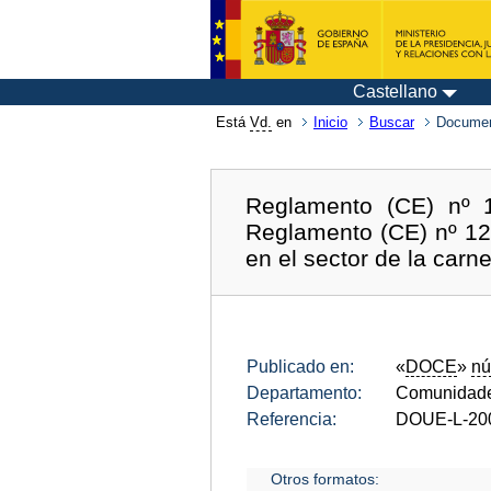
Castellano
Está
Vd.
en
Inicio
Buscar
Documen
Reglamento (CE) nº 1
Reglamento (CE) nº 12
en el sector de la carn
Publicado en:
«
DOCE
»
nú
Departamento:
Comunidade
Referencia:
DOUE-L-20
Otros formatos: