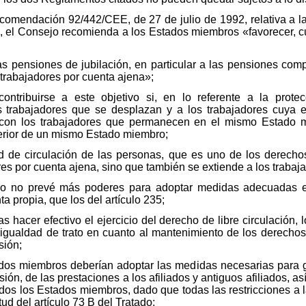
omendación 92/442/CEE, de 27 de julio de 1992, relativa a la
(6), el Consejo recomienda a los Estados miembros «favorecer,
as pensiones de jubilación, en particular a las pensiones com
 trabajadores por cuenta ajena»;
ntribuirse a este objetivo si, en lo referente a la prot
os trabajadores que se desplazan y a los trabajadores cuya
o con los trabajadores que permanecen en el mismo Estado
erior de un mismo Estado miembro;
ad de circulación de las personas, que es uno de los derecho
ores por cuenta ajena, sino que también se extiende a los trabaj
do no prevé más poderes para adoptar medidas adecuadas e
a propia, que los del artículo 235;
 hacer efectivo el ejercicio del derecho de libre circulación, l
e igualdad de trato en cuanto al mantenimiento de los derechos
sión;
dos miembros deberían adoptar las medidas necesarias para ga
, de las prestaciones a los afiliados y antiguos afiliados, así
dos los Estados miembros, dado que todas las restricciones a la
tud del artículo 73 B del Tratado;