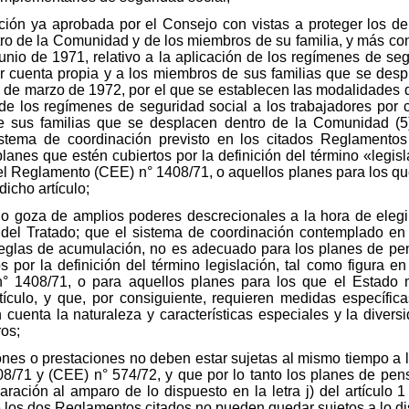
ción ya aprobada por el Consejo con vistas a proteger los de
tro de la Comunidad y de los miembros de su familia, y más c
nio de 1971, relativo a la aplicación de los regímenes de seg
or cuenta propia y a los miembros de sus familias que se des
 de marzo de 1972, por el que se establecen las modalidades
 de los regímenes de seguridad social a los trabajadores por 
 sus familias que se desplacen dentro de la Comunidad (5)
sistema de coordinación previsto en los citados Reglamento
anes que estén cubiertos por la definición del término «legisla
1 del Reglamento (CEE) n° 1408/71, o aquellos planes para los q
icho artículo;
o goza de amplios poderes descrecionales a la hora de eleg
51 del Tratado; que el sistema de coordinación contemplado 
 reglas de acumulación, no es adecuado para los planes de p
por la definición del término legislación, tal como figura en e
n° 1408/71, o para aquellos planes para los que el Estado
ículo, y que, por consiguiente, requieren medidas específica
n cuenta la naturaleza y características especiales y la diver
ros;
nes o prestaciones no deben estar sujetas al mismo tiempo a l
8/71 y (CEE) n° 574/72, y que por lo tanto los planes de pen
ación al amparo de lo dispuesto en la letra j) del artículo
e los dos Reglamentos citados no pueden quedar sujetos a lo di