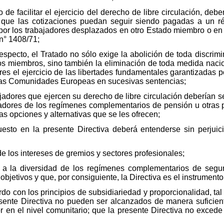
 de facilitar el ejercicio del derecho de libre circulación, de
 que las cotizaciones puedan seguir siendo pagadas a un 
or los trabajadores desplazados en otro Estado miembro o en
 n° 1408/71;
especto, el Tratado no sólo exige la abolición de toda discrim
dos miembros, sino también la eliminación de toda medida naci
es el ejercicio de las libertades fundamentales garantizadas po
e las Comunidades Europeas en sucesivas sentencias;
jadores que ejercen su derecho de libre circulación deberían 
radores de los regímenes complementarios de pensión u otras
 las opciones y alternativas que se les ofrecen;
esto en la presente Directiva deberá entenderse sin perjuici
e los intereses de gremios y sectores profesionales;
 a la diversidad de los regímenes complementarios de segur
 objetivos y que, por consiguiente, la Directiva es el instrumento
o con los principios de subsidiariedad y proporcionalidad, tal
resente Directiva no pueden ser alcanzados de manera suficien
 en el nivel comunitario; que la presente Directiva no excede