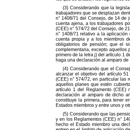
(3) Considerando que la legisla
trabajadores que se desplazan den
n° 1408/71 del Consejo, de 14 de ju
cuenta ajena, a los trabajadores p
(CEE) n° 574/72 del Consejo, de 21
n° 1408/71 relativo a la aplicación
cuenta propia y a los miembros de
obligatorios de pensión; que el 
complementaria, excepto aquellos pl
primero de la letra j) del artículo 
haga una declaración al amparo de d
(4) Considerando que el Consej
alcanzar el objetivo del artículo 
(CEE) n° 574/72, en particular las
aquellos planes que estén cubiertos 
artículo 1 del Reglamento (CEE) 
declaración al amparo de dicho art
constituye la primera, para tener e
Estados miembros y entre unos y ot
(5) Considerando que las pensio
y en los Reglamentos (CEE) n° 140
hecho el Estado miembro una declar
entren en el ámbito de aplicación d