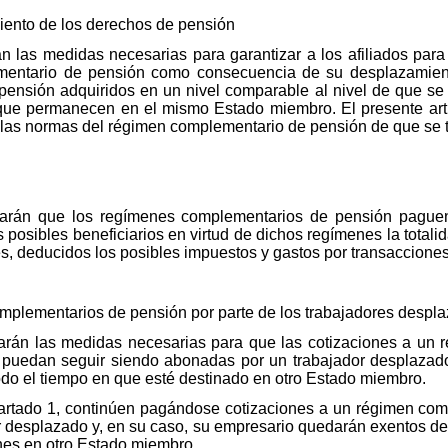
miento de los derechos de pensión
 las medidas necesarias para garantizar a los afiliados par
mentario de pensión como consecuencia de su desplazamien
ensión adquiridos en un nivel comparable al nivel de que se b
 que permanecen en el mismo Estado miembro. El presente artí
a las normas del régimen complementario de pensión de que se t
arán que los regímenes complementarios de pensión paguen
s posibles beneficiarios en virtud de dichos regímenes la total
s, deducidos los posibles impuestos y gastos por transacciones
mplementarios de pensión por parte de los trabajadores despl
arán las medidas necesarias para que las cotizaciones a un
puedan seguir siendo abonadas por un trabajador desplazado
todo el tiempo en que esté destinado en otro Estado miembro.
partado 1, continúen pagándose cotizaciones a un régimen com
 desplazado y, en su caso, su empresario quedarán exentos de 
es en otro Estado miembro.