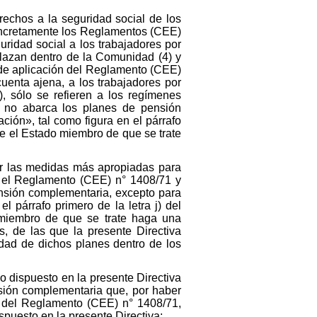
rechos a la seguridad social de los
oncretamente los Reglamentos (CEE)
uridad social a los trabajadores por
plazan dentro de la Comunidad (4) y
 de aplicación del Reglamento (CEE)
cuenta ajena, a los trabajadores por
, sólo se refieren a los regímenes
s no abarca los planes de pensión
ción», tal como figura en el párrafo
ue el Estado miembro de que se trate
ir las medidas más apropiadas para
en el Reglamento (CEE) n° 1408/71 y
ensión complementaria, excepto para
l párrafo primero de la letra j) del
 miembro de que se trate haga una
s, de las que la presente Directiva
sidad de dichos planes dentro de los
o dispuesto en la presente Directiva
sión complementaria que, por haber
 1 del Reglamento (CEE) n° 1408/71,
spuesto en la presente Directiva;