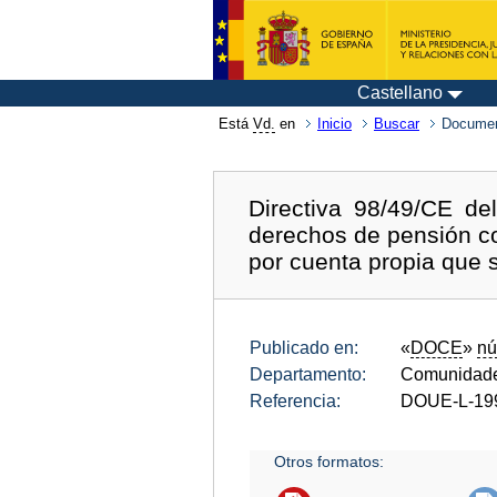
Castellano
Está
Vd.
en
Inicio
Buscar
Documen
Directiva 98/49/CE de
derechos de pensión co
por cuenta propia que 
Publicado en:
«
DOCE
»
nú
Departamento:
Comunidade
Referencia:
DOUE-L-19
Otros formatos: