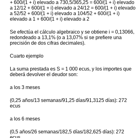
+ 600/(1 + i) elevado a 730,5/365,25 = 600/(1 + i) elevado
a 12/12 + 600/(1 + i) elevado a 24/12 = 600/(1 + i) elevado
a 52/52 + 600/(1 + i) elevado a 104/52 + 600/(1 + i)
elevado a 1 + 600/(1 + i) elevado a 2
Se efectúa el cálculo algebraico y se obtiene i = 0,13066,
redondeado a 13,1% (o a 13,07% si se prefiere una
precisión de dos cifras decimales).
Cuarto ejemplo
La suma prestada es S = 1 000 ecus, y los importes que
deberá devolver el deudor son:
a los 3 meses
(0,25 años/13 semanas/91,25 días/91,3125 días): 272
ecus
a los 6 meses
(0,5 años/26 semanas/182,5 días/182,625 días): 272
ecus