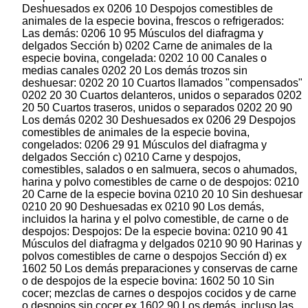
Deshuesados ex 0206 10 Despojos comestibles de
animales de la especie bovina, frescos o refrigerados:
Las demás: 0206 10 95 Músculos del diafragma y
delgados Sección b) 0202 Carne de animales de la
especie bovina, congelada: 0202 10 00 Canales o
medias canales 0202 20 Los demás trozos sin
deshuesar: 0202 20 10 Cuartos llamados "compensados"
0202 20 30 Cuartos delanteros, unidos o separados 0202
20 50 Cuartos traseros, unidos o separados 0202 20 90
Los demás 0202 30 Deshuesados ex 0206 29 Despojos
comestibles de animales de la especie bovina,
congelados: 0206 29 91 Músculos del diafragma y
delgados Sección c) 0210 Carne y despojos,
comestibles, salados o en salmuera, secos o ahumados,
harina y polvo comestibles de carne o de despojos: 0210
20 Carne de la especie bovina 0210 20 10 Sin deshuesar
0210 20 90 Deshuesadas ex 0210 90 Los demás,
incluidos la harina y el polvo comestible, de carne o de
despojos: Despojos: De la especie bovina: 0210 90 41
Músculos del diafragma y delgados 0210 90 90 Harinas y
polvos comestibles de carne o despojos Sección d) ex
1602 50 Los demás preparaciones y conservas de carne
o de despojos de la especie bovina: 1602 50 10 Sin
cocer; mezclas de carnes o despojos cocidos y de carne
o despojos sin cocer ex 1602 90 Los demás, incluso las