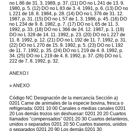
no L 86 de 31. 3. 1989, p. 37. (11) DO no L 241 de 13. 9.
1980, p. 5. (12) DO no L 83 de 3. 4. 1991, p. 6. (13) DO no
L 221 de 18. 8. 1984, p. 28. (14) DO no L 376 de 31. 12.
1987, p. 31. (15) DO no L 57 de 1. 3. 1986, p. 45. (16) DO
no L 234 de 9. 8. 1982, p. 7. (17) DO no L 65 de 11. 3.
1992, p. 33. (18) DO no L 366 de 24. 12. 1987, p. 1. (19)
DO no L 328 de 14. 11. 1992, p. 23. (20) DO no L 227 de
11. 8. 1992, p. 12. (21) DO no L 192 de 11. 7. 1992, p. 31.
(22) DO no L 270 de 15. 9. 1992, p. 5. (23) DO no L 192
de 11. 7. 1992, p. 35. (24) DO no L 219 de 4. 8. 1992, p.
34. (25) DO no L 219 de 4. 8. 1992, p. 37. (26) DO no L
222 de 7. 8. 1992, p. 32.
ANEXO I
« ANEXO
Código NC Designación de la mercancía Sección a)
0201 Carne de animales de la especie bovina, fresca o
refrigerada: 0201 10 00 Canales o medias canales 0201
20 Los demás trozos sin deshuesar: 0201 20 20 Cuartos
llamados "compensados" 0201 20 30 Cuartos delanteros,
unidos o separados 0201 20 50 Cuartos traseros, unidos
o separados 0201 20 90 Los demás 0201 30