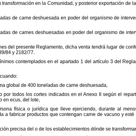
u transformación en la Comunidad, y posterior exportación de l
ladas de carne deshuesada en poder del organismo de interv
adas de carnes deshuesadas en poder del organismo de inter
iones del presente Reglamento, dicha venta tendrá lugar de con
9/84 y 2182/77.
mínimos contemplados en el apartado 1 del artículo 3 del Reg
s cuando:
nima global de 400 toneladas de carne deshuesada,
o por todos los cortes indicados en el Anexo II según el repar
 en ecus, del lote,
sona física o jurídica que lleve ejerciendo, durante al men
da a fabricar productos que contengan carne de vacuno y esté i
ón precisa del o de los establecimientos dónde se transforma