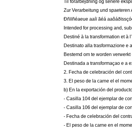
Til forarbejdning og senere eksp
Zur Verarbeitung und spaeteren
Ðñïïñéaeue aaíï ãéá aaôáðïssçó
Intended for processing and, su
Destiné à la transformation et à 
Destinato alla trasformazione e 
Bestemd om te worden verwerkt e
Destinada a transformaçao e a 
2. Fecha de celebración del cont
3. El peso de la carne el el mom
b) En la exportación del product
- Casilla 104 del ejemplar de con
- Casilla 106 del ejemplar de con
- Fecha de celebración del contr
- El peso de la carne en el mome