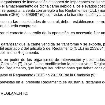
organismos de intervención disponen de importantes existenci
e el almacenamiento de dicha carne debido a los elevados cost
s se ponga a la venta con arreglo a los Reglamentos (CEE) nos
ento (CEE) no 3988/87 (6), con vistas a la transformación y a l
cuenta las necesidades de control, deben establecerse norma
a que pueda comprarse;
r el correcto desarrollo de la operación, es necesario fijar u
 garantizar que la carne vendida se transforme y se exporte, 
 del apartado 2 del artículo 5 del Reglamento (CEE) no 2539/84
 5 del mismo Reglamento;
s en poder de los organismos de intervención y destinados 
omisión (7), cuya última modificación la constituye el Regl
cho Reglamento, que incluye las indicaciones que deben consig
arse el Reglamento (CEE) no 2911/91 de la Comisión (9);
revistas en el presente Reglamento se ajustan al dictamen de
 REGLAMENTO: