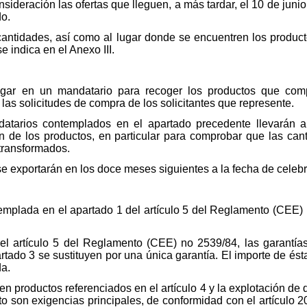
ideración las ofertas que lleguen, a más tardar, el 10 de junio
do.
s cantidades, así como al lugar donde se encuentren los produ
e indica en el Anexo III.
legar en un mandatario para recoger los productos que com
, las solicitudes de compra de los solicitantes que represente.
atarios contemplados en el apartado precedente llevarán al
ción de los productos, en particular para comprobar que las c
transformados.
e exportarán en los doce meses siguientes a la fecha de celebr
ntemplada en el apartado 1 del artículo 5 del Reglamento (CEE
 el artículo 5 del Reglamento (CEE) no 2539/84, las garantía
artado 3 se sustituyen por una única garantía. El importe de és
a.
en productos referenciados en el artículo 4 y la explotación de
to son exigencias principales, de conformidad con el artículo