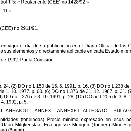
ntrol T 5: « Reglamento (CEE) no 1428/92 »
. 11 ».
(CEE) no 2911/91.
en vigor el día de su publicación en el Diario Oficial de la
os sus elementos y directamente aplicable en cada Estado mie
o de 1992. Por la Comisión
. 24. (2) DO no L 150 de 15. 6. 1991, p. 16. (3) DO no L 238 de 
de 1. 10. 1977, p. 60. (6) DO no L 376 de 31. 12. 1987, p. 31. (7
9) DO no L 276 de 3. 10. 1991, p. 28. (10) DO no L 205 de 3. 8. 1
4. 1992, p. 5.
 - ANHANG I - - ANNEX I - ANNEXE I - ALLEGATO I - BIJLAGE
tidades (toneladas) Precio mínimo expresado en ecus po
CU/ton Mitgliedstaat Erzeugnisse Mengen (Tonnen) Mindest
aò (ôueíïé)