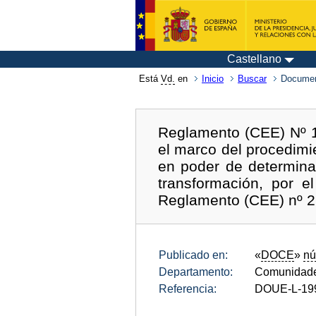
Castellano
Está
Vd.
en
Inicio
Buscar
Documen
Reglamento (CEE) Nº 14
el marco del procedimi
en poder de determina
transformación, por 
Reglamento (CEE) nº 2
Publicado en:
«
DOCE
»
nú
Departamento:
Comunidade
Referencia:
DOUE-L-19