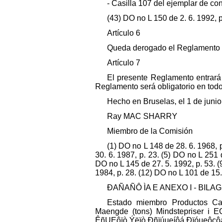
- Casilla 107 del ejemplar de co
(43) DO no L 150 de 2. 6. 1992, p
Artículo 6
Queda derogado el Reglamento 
Artículo 7
El presente Reglamento entrará 
Reglamento será obligatorio en tod
Hecho en Bruselas, el 1 de juni
Ray MAC SHARRY
Miembro de la Comisión
(1) DO no L 148 de 28. 6. 1968, p
30. 6. 1987, p. 23. (5) DO no L 251 
DO no L 145 de 27. 5. 1992, p. 53. (
1984, p. 28. (12) DO no L 101 de 15. 
ÐAÑAÑÔ ÌA E ANEXO I - BILAG I
Estado miembro Productos Can
Maengde (tons) Mindstepriser i E
ÊñUEôïò Ýëïò Ðñïúueíôá Ðïóueôçôa