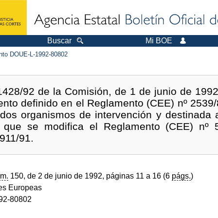
Buscar
Mi BOE
to DOUE-L-1992-80802
28/92 de la Comisión, de 1 de junio de 1992, 
ento definido en el Reglamento (CEE) nº 2539
dos organismos de intervención y destinada a
el que se modifica el Reglamento (CEE) nº 
911/91.
m.
150, de 2 de junio de 1992, páginas 11 a 16 (6
págs.
)
s Europeas
92-80802