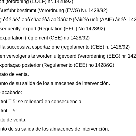
ort (forordning (EOEF) nr. 1428/92)
 Ausfuhr bestimmt (Verordnung (EWG) Nr. 1428/92)
ç êáé ãéá aaôÝðaaéôá aaîáãùãÞ [êáíïíéó ueò (AAÏÊ) áñéè. 142
bsequently, export (Regulation (EEC) No 1428/92)
l'exportation (règlement (CEE) no 1428/92)
alla successiva esportazione (regolamento (CEE) n. 1428/92)
n vervolgens te worden uitgevoerd (Verordening (EEG) nr. 142
exportaçao posterior (Regulamento (CEE) no 1428/92)
rato de venta.
ento de su salida de los almacenes de intervención.
o acabado:
trol T 5: se rellenará en consecuencia.
trol T 5:
ato de venta.
nto de su salida de los almacenes de intervención.