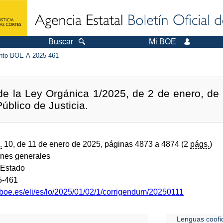
Buscar
Mi BOE
to BOE-A-2025-461
 de la Ley Orgánica 1/2025, de 2 de enero, de
Público de Justicia.
.
10, de 11 de enero de 2025, páginas 4873 a 4874 (2
págs.
)
ones generales
 Estado
5-461
.boe.es/eli/es/lo/2025/01/02/1/corrigendum/20250111
Lenguas coofic