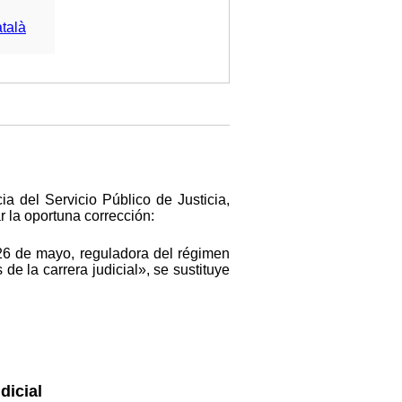
talà
a del Servicio Público de Justicia,
r la oportuna corrección:
 26 de mayo, reguladora del régimen
 de la carrera judicial», se sustituye
dicial