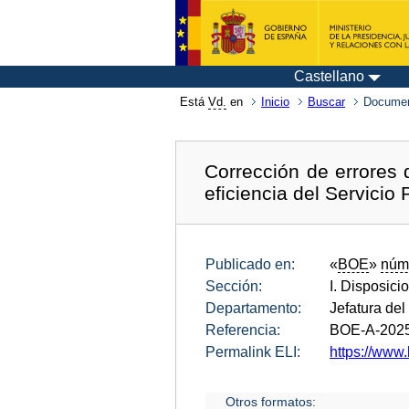
Castellano
Está
Vd.
en
Inicio
Buscar
Documen
Corrección de errores
eficiencia del Servicio 
Publicado en:
«
BOE
»
núm
Sección:
I. Disposici
Departamento:
Jefatura del
Referencia:
BOE-A-202
Permalink ELI:
https://www
Otros formatos: