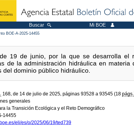
Buscar
Mi BOE
to BOE-A-2025-14455
e 19 de junio, por la que se desarrolla el r
as de la administración hidráulica en materia
 del dominio público hidráulico.
.
168, de 14 de julio de 2025, páginas 93528 a 93545 (18
págs.
ones generales
ara la Transición Ecológica y el Reto Demográfico
5-14455
boe.es/eli/es/o/2025/06/19/ted739