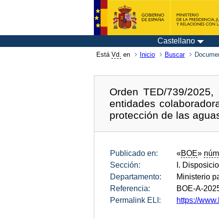
Castellano
Está
Vd.
en
Inicio
Buscar
Documen
Orden TED/739/2025, d
entidades colaborador
protección de las aguas
Publicado en:
«
BOE
»
núm
Sección:
I. Disposici
Departamento:
Ministerio p
Referencia:
BOE-A-202
Permalink ELI:
https://www.