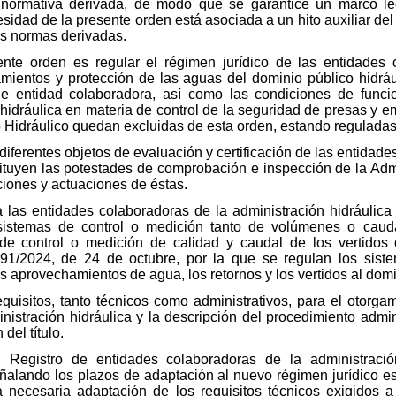
ormativa derivada, de modo que se garantice un marco leg
sidad de la presente orden está asociada a un hito auxiliar de
ras normas derivadas.
ente orden es regular el régimen jurídico de las entidades 
mientos y protección de las aguas del dominio público hidráu
 de entidad colaboradora, así como las condiciones de funci
hidráulica en materia de control de la seguridad de presas y e
Hidráulico quedan excluidas de esta orden, estando reguladas 
diferentes objetos de evaluación y certificación de las entidad
tituyen las potestades de comprobación e inspección de la Admi
ciones y actuaciones de éstas.
 las entidades colaboradoras de la administración hidráulica 
 sistemas de control o medición tanto de volúmenes o caud
 de control o medición de calidad y caudal de los vertidos
1/2024, de 24 de octubre, por la que se regulan los sistem
s aprovechamientos de agua, los retornos y los vertidos al domi
quisitos, tanto técnicos como administrativos, para el otorga
istración hidráulica y la descripción del procedimiento admin
del título.
 Registro de entidades colaboradoras de la administració
lando los plazos de adaptación al nuevo régimen jurídico est
necesaria adaptación de los requisitos técnicos exigidos a