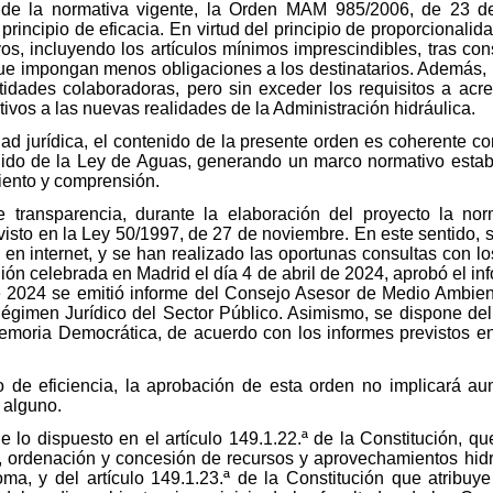
de la normativa vigente, la Orden MAM 985/2006, de 23 de 
rincipio de eficacia. En virtud del principio de proporcionalid
os, incluyendo los artículos mínimos imprescindibles, tras co
que impongan menos obligaciones a los destinatarios. Además, 
ntidades colaboradoras, pero sin exceder los requisitos a acre
ivos a las nuevas realidades de la Administración hidráulica.
ad jurídica, el contenido de la presente orden es coherente con
ndido de la Ley de Aguas, generando un marco normativo establ
miento y comprensión.
de transparencia, durante la elaboración del proyecto la n
isto en la Ley 50/1997, de 27 de noviembre. En este sentido, se
en internet, y se han realizado las oportunas consultas con lo
ón celebrada en Madrid el día 4 de abril de 2024, aprobó el in
e 2024 se emitió informe del Consejo Asesor de Medio Ambient
égimen Jurídico del Sector Público. Asimismo, se dispone del
y Memoria Democrática, de acuerdo con los informes previstos en
io de eficiencia, la aprobación de esta orden no implicará au
 alguno.
e lo dispuesto en el artículo 149.1.22.ª de la Constitución, q
n, ordenación y concesión de recursos y aprovechamientos hid
, y del artículo 149.1.23.ª de la Constitución que atribuye