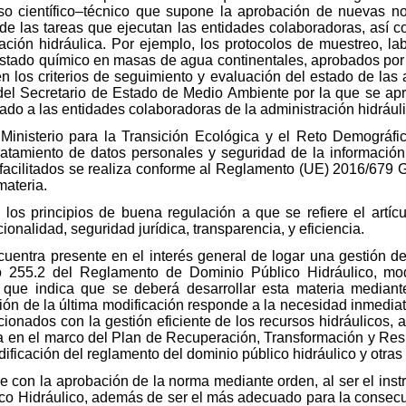
reso científico–técnico que supone la aprobación de nuevas
de las tareas que ejecutan las entidades colaboradoras, así c
ación hidráulica. Por ejemplo, los protocolos de muestreo, lab
estado químico en masas de agua continentales, aprobados por
n los criterios de seguimiento y evaluación del estado de las
n del Secretario de Estado de Medio Ambiente por la que se ap
ado a las entidades colaboradoras de la administración hidráuli
 Ministerio para la Transición Ecológica y el Reto Demográfi
tratamiento de datos personales y seguridad de la información,
s facilitados se realiza conforme al Reglamento (UE) 2016/679 
materia.
los principios de buena regulación a que se refiere el artíc
ionalidad, seguridad jurídica, transparencia, y eficiencia.
cuentra presente en el interés general de logar una gestión de
lo 255.2 del Reglamento de Dominio Público Hidráulico, mod
 que indica que se deberá desarrollar esta materia mediante
ción de la última modificación responde a la necesidad inmedi
cionados con la gestión eficiente de los recursos hidráulicos
 en el marco del Plan de Recuperación, Transformación y Resi
Modificación del reglamento del dominio público hidráulico y otra
ple con la aprobación de la norma mediante orden, al ser el in
o Hidráulico, además de ser el más adecuado para la consecuci