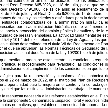
portuno extender el ámbito de actuación de las entidades c
és del Real Decreto 665/2023, de 18 de julio, por el que se
Real Decreto 849/1986, de 11 de abril; el Reglamento de l
 de 29 de julio; y el Real Decreto 9/2005, de 14 de enero, po
antes del suelo y los criterios y estándares para la declaració
entidades colaboradoras de la administración hidráulica est
rescritas por la administración hidráulica sobre volúmenes o 
vigilancia y protección del dominio público hidráulico y de la 
guridad de presas y embalses. La actividad fundamental de estas
s 55.4 y 101.4 del texto refundido de la Ley de Aguas y las que
este último desarrollado en el título VII del Reglamento de Dom
por el que se aprueban las Normas Técnicas de Seguridad de 
posición adicional duodécima de la Ley 10/2001, de 5 de julio, 
 que, mediante orden, se establecerán las condiciones requerid
dráulica, el procedimiento para revalidarlo, las condiciones pa
 administración del cumplimiento de las condiciones en que fue 
tratégico para la recuperación y transformación económica de
os el 22 de marzo de 2022, en el marco del Plan de Recupera
una oportunidad para la mejora en el control y la correcta ge
 y en el que las distintas administraciones trabajan de manera 
de la respuesta necesaria a las reformas establecidas en el Pl
e la componente 5 denominada «espacio litoral y recursos hídri
ambios normativos, que establece la necesidad de abordar la re