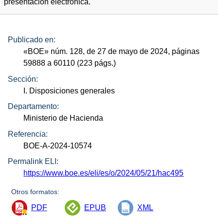
presentación electrónica.
Publicado en:
«
BOE
»
núm.
128, de 27 de mayo de 2024, páginas
59888 a 60110 (223
págs.
)
Sección:
I. Disposiciones generales
Departamento:
Ministerio de Hacienda
Referencia:
BOE-A-2024-10574
Permalink ELI:
https://www.boe.es/eli/es/o/2024/05/21/hac495
Otros formatos:
PDF
EPUB
XML