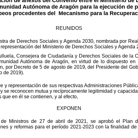
ción de anexos del Convenio entre el Ministerio de 
munidad Autónoma de Aragón para la ejecución de p
peos procedentes del
Mecanismo para la Recuperaci
REUNIDOS
istra de Derechos Sociales y Agenda 2030, nombrada por Rea
representación del Ministerio de Derechos Sociales y Agenda 
culluela, Consejera de Ciudadanía y Derechos Sociales de l
munidad Autónoma de Aragón, en virtud de lo dispuesto en 
n, por Decreto de 5 de agosto de 2019, del Presidente del Gobi
o de 2019).
re y representación de sus respectivas Administraciones Públic
 y se reconocen mutua y recíprocamente legitimidad y capacida
 que en él se contienen, y al efecto,
EXPONEN
de Ministros de 27 de abril de 2021, se aprobó el Plan d
iones y reformas para el período 2021-2023 con la finalidad de 