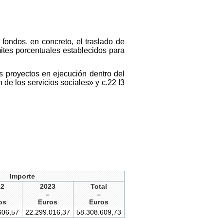
 fondos, en concreto, el traslado de
mites porcentuales establecidos para
los proyectos en ejecución dentro del
e los servicios sociales» y c.22 I3
Importe
22
2023
Total
–
–
os
Euros
Euros
606,57
22.299.016,37
58.308.609,73