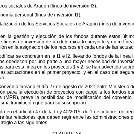
ros sociales de Aragón (línea de inversión I3).
nomía personal (línea de inversión I1).
alización de los Servicios Sociales de Aragón (línea de inversió
en la gestión y ejecución de los fondos durante estos últi
e líneas de inversión de un determinado proyecto y entre línea
ación en la asignación de los recursos en cada una de las actua
ificar se concretan en la I1 e I2, llevando fondos de la línea I
s obedecen por una parte a una mayor necesidad de inversión
jadas para esta línea en los proyectos 1 y 2, se han advertido 
las actuaciones en el primer proyecto, y en el caso del segu
vo.
onvenio firmado el día 27 de agosto de 2021 entre Ministerio
n para la ejecución de proyectos con cargo a los fondos e
a (MRR), prevé la posibilidad de modificación del convenio
isma tramitación que para su suscripción.
o en el artículo 47 de la Ley 40/2015, de 1 de octubre, del rég
bre las relaciones que deben regir entre las administraciones p
rreglo a las siguientes
CLÁUSULAS