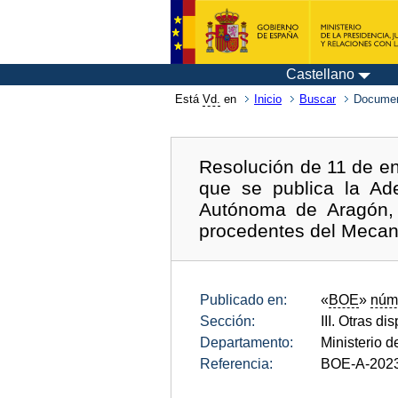
Castellano
Está
Vd.
en
Inicio
Buscar
Documen
Resolución de 11 de en
que se publica la A
Autónoma de Aragón, 
procedentes del Mecani
Publicado en:
«
BOE
»
núm
Sección:
III. Otras di
Departamento:
Ministerio 
Referencia:
BOE-A-202