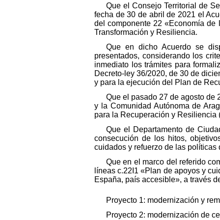
Que el Consejo Territorial de 
fecha de 30 de abril de 2021 el Acue
del componente 22 «Economía de los
Transformación y Resiliencia.
Que en dicho Acuerdo se dispu
presentados, considerando los crit
inmediato los trámites para formal
Decreto-ley 36/2020, de 30 de dici
y para la ejecución del Plan de Rec
Que el pasado 27 de agosto de 2
y la Comunidad Autónoma de Aragó
para la Recuperación y Resiliencia
Que el Departamento de Ciudad
consecución de los hitos, objeti
cuidados y refuerzo de las políticas
Que en el marco del referido c
líneas c.22I1 «Plan de apoyos y cui
España, país accesible», a través d
Proyecto 1: modernización y remod
Proyecto 2: modernización de ce