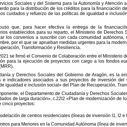
Servicios Sociales y del Sistema para la Autonomía y Atenció
rdo para la distribución de los créditos para la financiación d
 cuidados y refuerzo de las políticas de igualdad e inclusió
so que, para hacer efectiva la entrega de la financiació
erios establecidos para su reparto, el Ministerio de Derechos 
izar los convenios a suscribir con cada comunidad autónoma, r
embre, por el que se aprueban medidas urgentes para la moderni
uperación, Transformación y Resiliencia.
021 se firmó el Convenio de Colaboración entre el Ministerio
n para la ejecución de proyectos con cargo a los fondos e
 (MRR).
anía y Derechos Sociales del Gobierno de Aragón, es la ent
vos e indicadores asociados a sus proyectos de inversión d
 de igualdad e inclusión social» del Plan de Recuperación, Tran
omponente, el Departamento de Ciudadanía y Derechos Sociales
dados de larga duración», c.22I2 «Plan de modernización de los
e cinco proyectos:
elación de centros residenciales (líneas de inversión I1, I2 e I
ntros para Menores en la Comunidad Autónoma (línea de invers