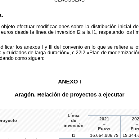
a.
bjeto efectuar modificaciones sobre la distribución inicial de
euros desde la línea de inversión I2 a la I1, respetando los lí
odificar los anexos I y III del convenio en lo que se refiere a 
y cuidados de larga duración», c.22I2 «Plan de modernización d
edando como siguen:
ANEXO I
Aragón. Relación de proyectos a ejecutar
Línea
2021
20
proyecto
de
–
–
inversión
Euros
Eur
l1
16.664.986,79
19.344.