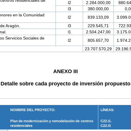
centros residenciales de
l2
2.284.000,00
880.6
l3
380.000,00
0,0
enores en la Comunidad
l2
839.133,09
3.099.0
 de Aragón.
l3
229.545,71
722.9
nal.
l1
2.504.247,00
3.175.0
los Servicios Sociales de
l2
805.657,70
1.974.2
23.707.570,29
29.196.
ANEXO III
Detalle sobre cada proyecto de inversión propuesto