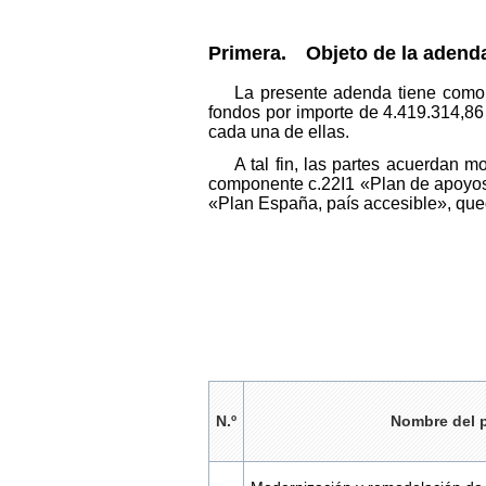
Primera. Objeto de la adend
La presente adenda tiene como o
fondos por importe de 4.419.314,86 
cada una de ellas.
A tal fin, las partes acuerdan m
componente c.22I1 «Plan de apoyos 
«Plan España, país accesible», qu
N.º
Nombre del 