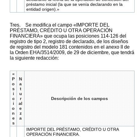
préstamo inicial (la que se venía declarando en la
entidad origen).»
Tres. Se modifica el campo «IMPORTE DEL
PRÉSTAMO, CRÉDITO U OTRA OPERACIÓN
FINANCIERA» que ocupa las posiciones 114-126 del
registro de tipo 2, registro de declarado, de los diseños
de registro del modelo 181 contenidos en el anexo II de
la Orden EHA/3514/2009, de 29 de diciembre, que tendrá
la siguiente redacción:
«
P
N
o
a
s
t
i
u
c
r
Descripción de los campos
i
al
o
e
n
z
e
a
s
IMPORTE DEL PRÉSTAMO, CRÉDITO U OTRA
OPERACIÓN FINANCIERA.