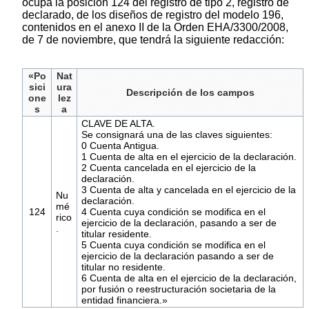
ocupa la posición 124 del registro de tipo 2, registro de
declarado, de los diseños de registro del modelo 196,
contenidos en el anexo II de la Orden EHA/3300/2008,
de 7 de noviembre, que tendrá la siguiente redacción:
«Po
Nat
sici
ura
Descripción de los campos
one
lez
s
a
CLAVE DE ALTA.
Se consignará una de las claves siguientes:
0 Cuenta Antigua.
1 Cuenta de alta en el ejercicio de la declaración.
2 Cuenta cancelada en el ejercicio de la
declaración.
3 Cuenta de alta y cancelada en el ejercicio de la
Nu
declaración.
mé
124
4 Cuenta cuya condición se modifica en el
rico
ejercicio de la declaración, pasando a ser de
.
titular residente.
5 Cuenta cuya condición se modifica en el
ejercicio de la declaración pasando a ser de
titular no residente.
6 Cuenta de alta en el ejercicio de la declaración,
por fusión o reestructuración societaria de la
entidad financiera.»