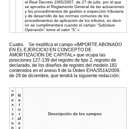
el Real Decreto 1065/2007, de 27 de julio, por el que
se aprueba el Reglamento General de las actuaciones
y los procedimientos de gestión e inspección tributaria
y de desarrollo de las normas comunes de los
procedimientos de aplicación de los tributos, es decir
no se cumplimentará cuando el campo “Subclave
Operación” tome el valor “5”.»
Cuatro. Se modifica el campo «IMPORTE ABONADO
EN EL EJERCICIO EN CONCEPTO DE
AMORTIZACIÓN DE CAPITAL» que ocupa las
posiciones 127-139 del registro de tipo 2, registro de
declarado, de los diseños de registro del modelo 181
contenidos en el anexo II de la Orden EHA/3514/2009,
de 29 de diciembre, que tendrá la siguiente redacción:
«
P
N
o
a
s
t
i
u
c
r
Descripción de los campos
i
al
o
e
n
z