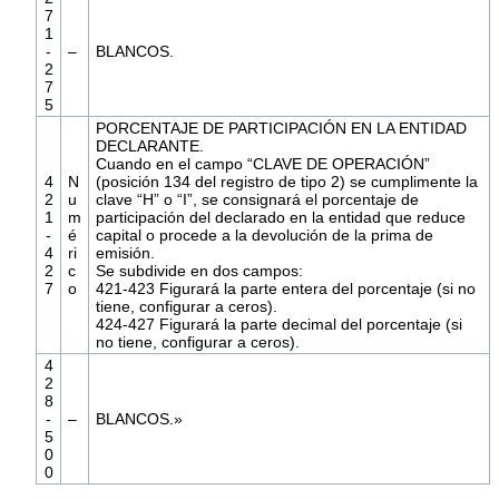
7
1
-
–
BLANCOS.
2
7
5
PORCENTAJE DE PARTICIPACIÓN EN LA ENTIDAD
DECLARANTE.
Cuando en el campo “CLAVE DE OPERACIÓN”
4
N
(posición 134 del registro de tipo 2) se cumplimente la
2
u
clave “H” o “I”, se consignará el porcentaje de
1
m
participación del declarado en la entidad que reduce
-
é
capital o procede a la devolución de la prima de
4
ri
emisión.
2
c
Se subdivide en dos campos:
7
o
421-423 Figurará la parte entera del porcentaje (si no
tiene, configurar a ceros).
424-427 Figurará la parte decimal del porcentaje (si
no tiene, configurar a ceros).
4
2
8
-
–
BLANCOS.»
5
0
0