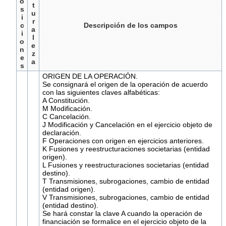
o
t
s
u
i
r
c
Descripción de los campos
a
i
l
o
e
n
z
e
a
s
ORIGEN DE LA OPERACIÓN.
Se consignará el origen de la operación de acuerdo
con las siguientes claves alfabéticas:
A Constitución.
M Modificación.
C Cancelación.
J Modificación y Cancelación en el ejercicio objeto de
declaración.
F Operaciones con origen en ejercicios anteriores.
K Fusiones y reestructuraciones societarias (entidad
origen).
L Fusiones y reestructuraciones societarias (entidad
destino).
T Transmisiones, subrogaciones, cambio de entidad
(entidad origen).
V Transmisiones, subrogaciones, cambio de entidad
(entidad destino).
Se hará constar la clave A cuando la operación de
financiación se formalice en el ejercicio objeto de la