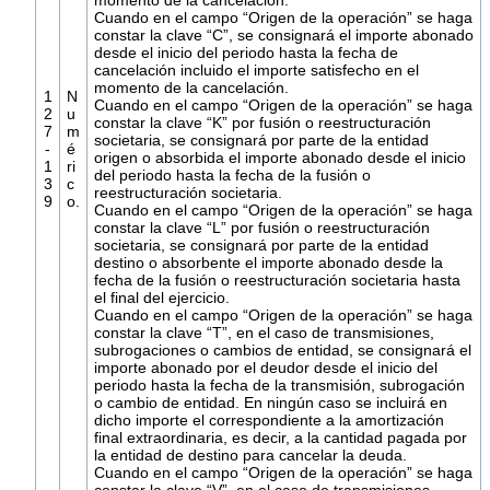
Cuando en el campo “Origen de la operación” se haga
constar la clave “C”, se consignará el importe abonado
desde el inicio del periodo hasta la fecha de
cancelación incluido el importe satisfecho en el
momento de la cancelación.
1
N
Cuando en el campo “Origen de la operación” se haga
2
u
constar la clave “K” por fusión o reestructuración
7
m
societaria, se consignará por parte de la entidad
-
é
origen o absorbida el importe abonado desde el inicio
1
ri
del periodo hasta la fecha de la fusión o
3
c
reestructuración societaria.
9
o.
Cuando en el campo “Origen de la operación” se haga
constar la clave “L” por fusión o reestructuración
societaria, se consignará por parte de la entidad
destino o absorbente el importe abonado desde la
fecha de la fusión o reestructuración societaria hasta
el final del ejercicio.
Cuando en el campo “Origen de la operación” se haga
constar la clave “T”, en el caso de transmisiones,
subrogaciones o cambios de entidad, se consignará el
importe abonado por el deudor desde el inicio del
periodo hasta la fecha de la transmisión, subrogación
o cambio de entidad. En ningún caso se incluirá en
dicho importe el correspondiente a la amortización
final extraordinaria, es decir, a la cantidad pagada por
la entidad de destino para cancelar la deuda.
Cuando en el campo “Origen de la operación” se haga
constar la clave “V”, en el caso de transmisiones,