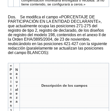
compensación monetaria entregada o recibida. Si no
tiene contenido, se configurará a ceros.»
Dos. Se modifica el campo «PORCENTAJE DE
PARTICIPACIÓN EN LA ENTIDAD DECLARANTE»,
que actualmente ocupa las posiciones 271-275 del
registro de tipo 2, registro de declarado, de los diseños
de registro del modelo 198, contenidos en el anexo II de
la Orden EHA/3895/2004, de 23 de noviembre,
reubicándolo en las posiciones 421-427 con la siguiente
redacción (paralelamente se actualizan las posiciones
del campo BLANCOS):
«
P
N
o
a
s
t
i
u
c
r
Descripción de los campos
i
al
o
e
n
z
e
a
s
2