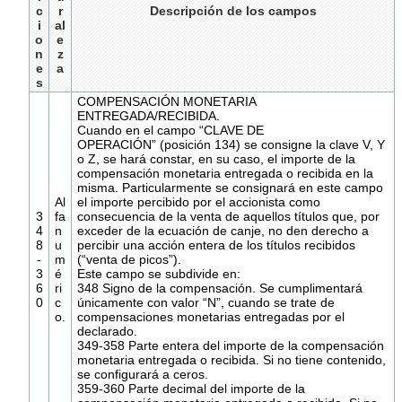
c
r
Descripción de los campos
i
al
o
e
n
z
e
a
s
COMPENSACIÓN MONETARIA
ENTREGADA/RECIBIDA.
Cuando en el campo “CLAVE DE
OPERACIÓN” (posición 134) se consigne la clave V, Y
o Z, se hará constar, en su caso, el importe de la
compensación monetaria entregada o recibida en la
misma. Particularmente se consignará en este campo
Al
el importe percibido por el accionista como
3
fa
consecuencia de la venta de aquellos títulos que, por
4
n
exceder de la ecuación de canje, no den derecho a
8
u
percibir una acción entera de los títulos recibidos
-
m
(“venta de picos”).
3
é
Este campo se subdivide en:
6
ri
348 Signo de la compensación. Se cumplimentará
0
c
únicamente con valor “N”, cuando se trate de
o.
compensaciones monetarias entregadas por el
declarado.
349-358 Parte entera del importe de la compensación
monetaria entregada o recibida. Si no tiene contenido,
se configurará a ceros.
359-360 Parte decimal del importe de la