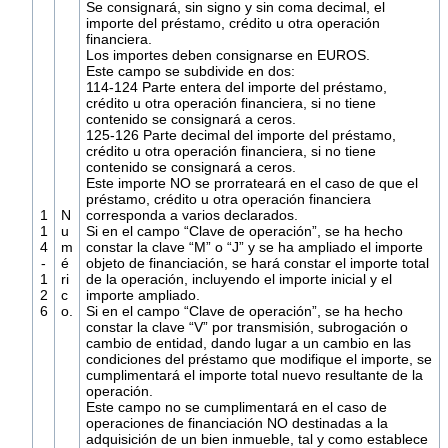
Se consignará, sin signo y sin coma decimal, el
importe del préstamo, crédito u otra operación
financiera.
Los importes deben consignarse en EUROS.
Este campo se subdivide en dos:
114-124 Parte entera del importe del préstamo,
crédito u otra operación financiera, si no tiene
contenido se consignará a ceros.
125-126 Parte decimal del importe del préstamo,
crédito u otra operación financiera, si no tiene
contenido se consignará a ceros.
Este importe NO se prorrateará en el caso de que el
préstamo, crédito u otra operación financiera
1
N
corresponda a varios declarados.
1
u
Si en el campo “Clave de operación”, se ha hecho
4
m
constar la clave “M” o “J” y se ha ampliado el importe
-
é
objeto de financiación, se hará constar el importe total
1
ri
de la operación, incluyendo el importe inicial y el
2
c
importe ampliado.
6
o.
Si en el campo “Clave de operación”, se ha hecho
constar la clave “V” por transmisión, subrogación o
cambio de entidad, dando lugar a un cambio en las
condiciones del préstamo que modifique el importe, se
cumplimentará el importe total nuevo resultante de la
operación.
Este campo no se cumplimentará en el caso de
operaciones de financiación NO destinadas a la
adquisición de un bien inmueble, tal y como establece