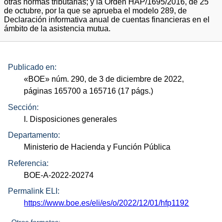
otras normas tributarias; y la Orden HAP/1695/2016, de 25
de octubre, por la que se aprueba el modelo 289, de
Declaración informativa anual de cuentas financieras en el
ámbito de la asistencia mutua.
Publicado en:
«
BOE
»
núm.
290, de 3 de diciembre de 2022,
páginas 165700 a 165716 (17
págs.
)
Sección:
I. Disposiciones generales
Departamento:
Ministerio de Hacienda y Función Pública
Referencia:
BOE-A-2022-20274
Permalink ELI:
https://www.boe.es/eli/es/o/2022/12/01/hfp1192