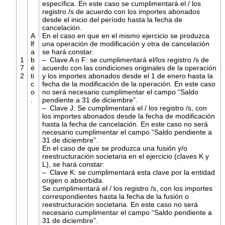
específica. En este caso se cumplimentará el / los
registro /s de acuerdo con los importes abonados
desde el inicio del período hasta la fecha de
cancelación.
A
En el caso en que en el mismo ejercicio se produzca
lf
una operación de modificación y otra de cancelación
a
se hará constar:
1
b
– Clave A o F: se cumplimentará el/los registro /s de
7
é
acuerdo con las condiciones originales de la operación
2
ti
y los importes abonados desde el 1 de enero hasta la
c
fecha de la modificación de la operación. En este caso
o
no será necesario cumplimentar el campo “Saldo
.
pendiente a 31 de diciembre”.
– Clave J: Se cumplimentará el / los registro /s, con
los importes abonados desde la fecha de modificación
hasta la fecha de cancelación. En este caso no será
necesario cumplimentar el campo “Saldo pendiente a
31 de diciembre”.
En el caso de que se produzca una fusión y/o
reestructuración societaria en el ejercicio (claves K y
L), se hará constar:
– Clave K: se cumplimentará esta clave por la entidad
origen o absorbida.
Se cumplimentará el / los registro /s, con los importes
correspondientes hasta la fecha de la fusión o
reestructuración societaria. En este caso no será
necesario cumplimentar el campo “Saldo pendiente a
31 de diciembre”.