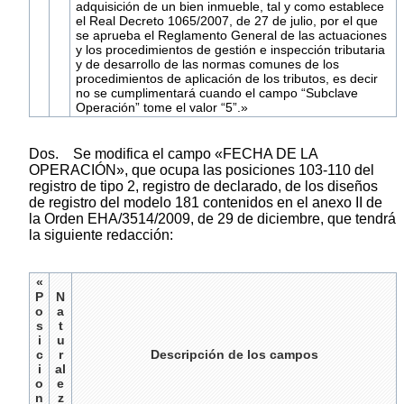
adquisición de un bien inmueble, tal y como establece
el Real Decreto 1065/2007, de 27 de julio, por el que
se aprueba el Reglamento General de las actuaciones
y los procedimientos de gestión e inspección tributaria
y de desarrollo de las normas comunes de los
procedimientos de aplicación de los tributos, es decir
no se cumplimentará cuando el campo “Subclave
Operación” tome el valor “5”.»
Dos. Se modifica el campo «FECHA DE LA
OPERACIÓN», que ocupa las posiciones 103-110 del
registro de tipo 2, registro de declarado, de los diseños
de registro del modelo 181 contenidos en el anexo II de
la Orden EHA/3514/2009, de 29 de diciembre, que tendrá
la siguiente redacción:
«
P
N
o
a
s
t
i
u
c
r
Descripción de los campos
i
al
o
e
n
z