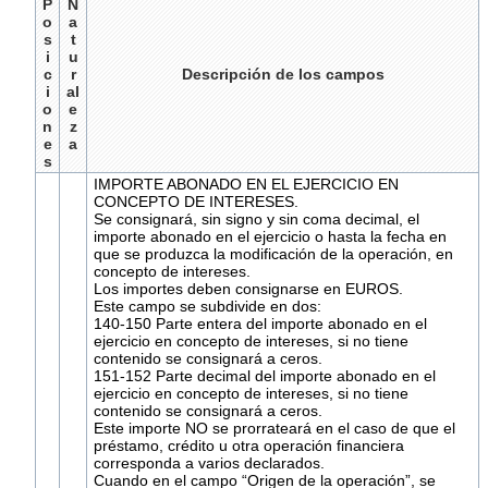
P
N
o
a
s
t
i
u
c
r
Descripción de los campos
i
al
o
e
n
z
e
a
s
IMPORTE ABONADO EN EL EJERCICIO EN
CONCEPTO DE INTERESES.
Se consignará, sin signo y sin coma decimal, el
importe abonado en el ejercicio o hasta la fecha en
que se produzca la modificación de la operación, en
concepto de intereses.
Los importes deben consignarse en EUROS.
Este campo se subdivide en dos:
140-150 Parte entera del importe abonado en el
ejercicio en concepto de intereses, si no tiene
contenido se consignará a ceros.
151-152 Parte decimal del importe abonado en el
ejercicio en concepto de intereses, si no tiene
contenido se consignará a ceros.
Este importe NO se prorrateará en el caso de que el
préstamo, crédito u otra operación financiera
corresponda a varios declarados.
Cuando en el campo “Origen de la operación”, se