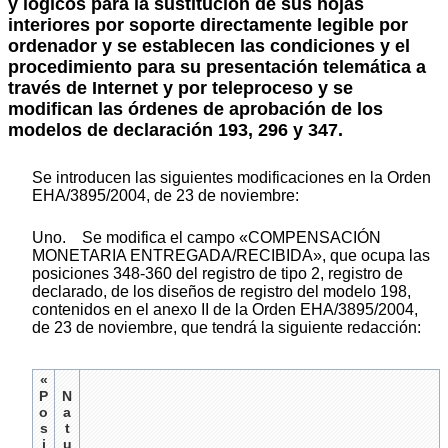
y lógicos para la sustitución de sus hojas
interiores por soporte directamente legible por
ordenador y se establecen las condiciones y el
procedimiento para su presentación telemática a
través de Internet y por teleproceso y se
modifican las órdenes de aprobación de los
modelos de declaración 193, 296 y 347.
Se introducen las siguientes modificaciones en la Orden
EHA/3895/2004, de 23 de noviembre:
Uno. Se modifica el campo «COMPENSACIÓN
MONETARIA ENTREGADA/RECIBIDA», que ocupa las
posiciones 348-360 del registro de tipo 2, registro de
declarado, de los diseños de registro del modelo 198,
contenidos en el anexo II de la Orden EHA/3895/2004,
de 23 de noviembre, que tendrá la siguiente redacción:
«
P
N
o
a
s
t
i
u