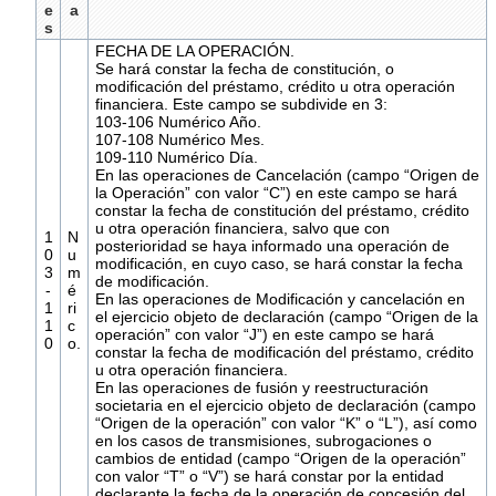
e
a
s
FECHA DE LA OPERACIÓN.
Se hará constar la fecha de constitución, o
modificación del préstamo, crédito u otra operación
financiera. Este campo se subdivide en 3:
103-106 Numérico Año.
107-108 Numérico Mes.
109-110 Numérico Día.
En las operaciones de Cancelación (campo “Origen de
la Operación” con valor “C”) en este campo se hará
constar la fecha de constitución del préstamo, crédito
u otra operación financiera, salvo que con
1
N
posterioridad se haya informado una operación de
0
u
modificación, en cuyo caso, se hará constar la fecha
3
m
de modificación.
-
é
En las operaciones de Modificación y cancelación en
1
ri
el ejercicio objeto de declaración (campo “Origen de la
1
c
operación” con valor “J”) en este campo se hará
0
o.
constar la fecha de modificación del préstamo, crédito
u otra operación financiera.
En las operaciones de fusión y reestructuración
societaria en el ejercicio objeto de declaración (campo
“Origen de la operación” con valor “K” o “L”), así como
en los casos de transmisiones, subrogaciones o
cambios de entidad (campo “Origen de la operación”
con valor “T” o “V”) se hará constar por la entidad
declarante la fecha de la operación de concesión del