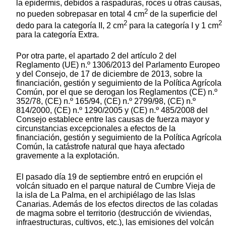
la epidermis, debidos a raspaduras, roces u otras causas,
2
no pueden sobrepasar en total 4 cm
de la superficie del
2
2
dedo para la categoría II, 2 cm
para la categoría I y 1 cm
para la categoría Extra.
Por otra parte, el apartado 2 del artículo 2 del
Reglamento (UE) n.º 1306/2013 del Parlamento Europeo
y del Consejo, de 17 de diciembre de 2013, sobre la
financiación, gestión y seguimiento de la Política Agrícola
Común, por el que se derogan los Reglamentos (CE) n.º
352/78, (CE) n.º 165/94, (CE) n.º 2799/98, (CE) n.º
814/2000, (CE) n.º 1290/2005 y (CE) n.º 485/2008 del
Consejo establece entre las causas de fuerza mayor y
circunstancias excepcionales a efectos de la
financiación, gestión y seguimiento de la Política Agrícola
Común, la catástrofe natural que haya afectado
gravemente a la explotación.
El pasado día 19 de septiembre entró en erupción el
volcán situado en el parque natural de Cumbre Vieja de
la isla de La Palma, en el archipiélago de las Islas
Canarias. Además de los efectos directos de las coladas
de magma sobre el territorio (destrucción de viviendas,
infraestructuras, cultivos, etc.), las emisiones del volcán