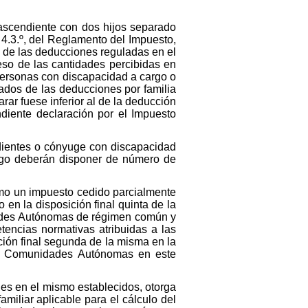
ascendiente con dos hijos separado
 4.3.º, del Reglamento del Impuesto,
 de las deducciones reguladas en el
reso de las cantidades percibidas en
 personas con discapacidad a cargo o
pados de las deducciones por familia
ar fuese inferior al de la deducción
ndiente declaración por el Impuesto
endientes o cónyuge con discapacidad
rgo deberán disponer de número de
omo un impuesto cedido parcialmente
en la disposición final quinta de la
idades Autónomas de régimen común y
encias normativas atribuidas a las
ción final segunda de la misma en la
las Comunidades Autónomas en este
nes en el mismo establecidos, otorga
iliar aplicable para el cálculo del