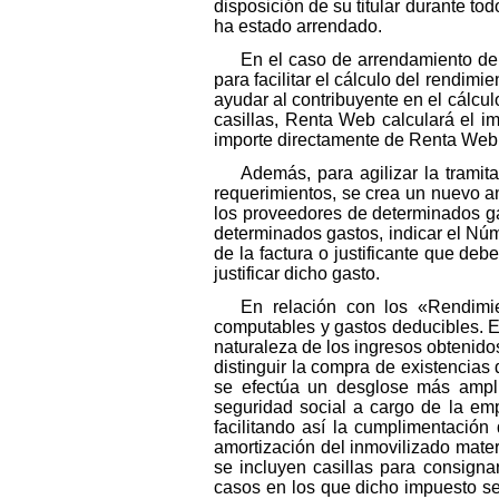
disposición de su titular durante tod
ha estado arrendado.
En el caso de arrendamiento de 
para facilitar el cálculo del rendim
ayudar al contribuyente en el cálcu
casillas, Renta Web calculará el im
importe directamente de Renta Web
Además, para agilizar la trami
requerimientos, se crea un nuevo a
los proveedores de determinados ga
determinados gastos, indicar el Núme
de la factura o justificante que deb
justificar dicho gasto.
En relación con los «Rendimie
computables y gastos deducibles. E
naturaleza de los ingresos obtenido
distinguir la compra de existencias 
se efectúa un desglose más ampli
seguridad social a cargo de la empr
facilitando así la cumplimentación
amortización del inmovilizado materi
se incluyen casillas para consign
casos en los que dicho impuesto s