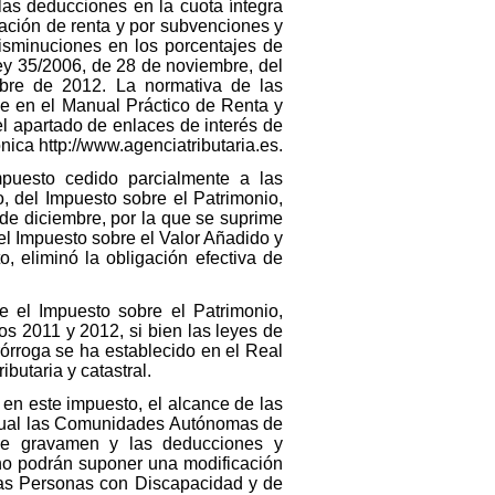
las deducciones en la cuota íntegra
cación de renta y por subvenciones y
sminuciones en los porcentajes de
Ley 35/2006, de 28 de noviembre, del
bre de 2012. La normativa de las
 en el Manual Práctico de Renta y
el apartado de enlaces de interés de
ónica http://www.agenciatributaria.es.
puesto cedido parcialmente a las
, del Impuesto sobre el Patrimonio,
 de diciembre, por la que se suprime
el Impuesto sobre el Valor Añadido y
o, eliminó la obligación efectiva de
e el Impuesto sobre el Patrimonio,
os 2011 y 2012, si bien las leyes de
prórroga se ha establecido en el Real
butaria y catastral.
n este impuesto, el alcance de las
l cual las Comunidades Autónomas de
de gravamen y las deducciones y
 no podrán suponer una modificación
 las Personas con Discapacidad y de