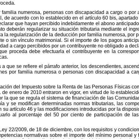
roceda.
 familia numerosa, personas con discapacidad a cargo o por 
, de acuerdo con lo establecido en el artículo 60 bis, apartado
declarar que hayan percibido indebidamente el abono anticipado
sto deberán regularizar su situación tributaria mediante el ing
a la regularización de la deducción por familia numerosa, por
 o sin vínculo matrimonial. Si el importe de los pagos antici
d a cargo percibidos por un contribuyente no obligado a declar
 que proceda debe efectuarla el contribuyente en la correspo
cas.
 a que se refiere el párrafo anterior, los descendientes, asc
ones por familia numerosa o personas con discapacidad a ca
uración del Impuesto sobre la Renta de las Personas Físicas c
e enero de 2010 entraron en vigor, en virtud de lo establecido 
or la que se regula el sistema de financiación de las Comun
a y se modifican determinadas normas tributarias, las compet
 artículo 46 y las modificaciones introducidas por la disposi
uarlo al porcentaje del 50 por ciento de participación de 
Ley 22/2009, de 18 de diciembre, con los requisitos y condicio
encias normativas sobre el importe del mínimo personal y fam