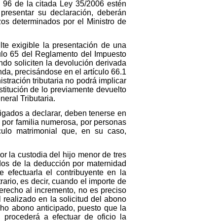
o 96 de la citada Ley 35/2006 estén
presentar su declaración, deberán
azos determinados por el Ministro de
ulte exigible la presentación de una
culo 65 del Reglamento del Impuesto
ndo soliciten la devolución derivada
da, precisándose en el artículo 66.1
stración tributaria no podrá implicar
stitución de lo previamente devuelto
neral Tributaria.
ligados a declarar, deben tenerse en
 por familia numerosa, por personas
ulo matrimonial que, en su caso,
r la custodia del hijo menor de tres
dos de la deducción por maternidad
e efectuarla el contribuyente en la
ario, es decir, cuando el importe de
erecho al incremento, no es preciso
 realizado en la solicitud del abono
cho abono anticipado, puesto que la
, procederá a efectuar de oficio la