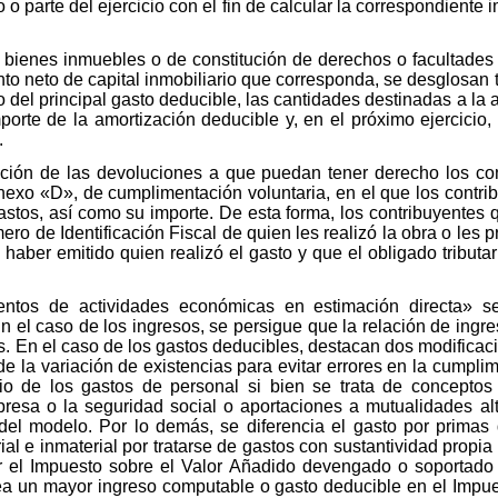
o o parte del ejercicio con el fin de calcular la correspondiente
bienes inmuebles o de constitución de derechos o facultades 
iento neto de capital inmobiliario que corresponda, se desglosa
lo del principal gasto deducible, las cantidades destinadas a l
porte de la amortización deducible y, en el próximo ejercicio,
.
tación de las devoluciones a que puedan tener derecho los co
nexo «D», de cumplimentación voluntaria, en el que los contri
stos, así como su importe. De esta forma, los contribuyentes 
ro de Identificación Fiscal de quien les realizó la obra o les pr
e haber emitido quien realizó el gasto y que el obligado tribut
ntos de actividades económicas en estimación directa» se
n el caso de los ingresos, se persigue que la relación de ingr
s. En el caso de los gastos deducibles, destacan dos modificac
de la variación de existencias para evitar errores en la cumpli
o de los gastos de personal si bien se trata de conceptos 
esa o la seguridad social o aportaciones a mutualidades alter
 del modelo. Por lo demás, se diferencia el gasto por primas
al e inmaterial por tratarse de gastos con sustantividad propia f
ar el Impuesto sobre el Valor Añadido devengado o soportado
ea un mayor ingreso computable o gasto deducible en el Impue