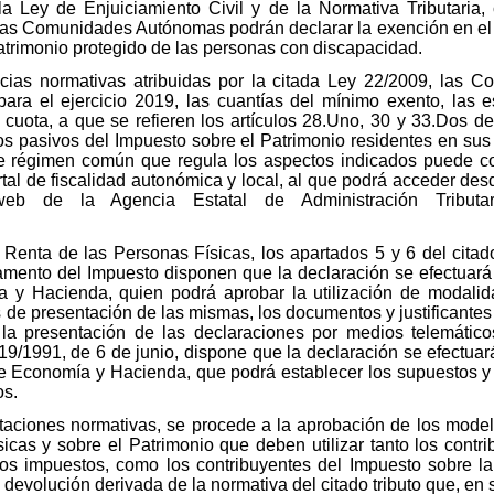
la Ley de Enjuiciamiento Civil y de la Normativa Tributaria,
las Comunidades Autónomas podrán declarar la exención en el 
atrimonio protegido de las personas con discapacidad.
ias normativas atribuidas por la citada Ley 22/2009, las
ara el ejercicio 2019, las cuantías del mínimo exento, las 
 cuota, a que se refieren los artículos 28.Uno, 30 y 33.Dos de
os pasivos del Impuesto sobre el Patrimonio residentes en sus r
régimen común que regula los aspectos indicados puede con
tal de fiscalidad autonómica y local, al que podrá acceder des
b de la Agencia Estatal de Administración Tributari
Renta de las Personas Físicas, los apartados 5 y 6 del citado
lamento del Impuesto disponen que la declaración se efectuará
a y Hacienda, quien podrá aprobar la utilización de modalid
es de presentación de las mismas, los documentos y justificant
la presentación de las declaraciones por medios telemátic
y 19/1991, de 6 de junio, dispone que la declaración se efectua
o de Economía y Hacienda, que podrá establecer los supuestos 
os.
itaciones normativas, se procede a la aprobación de los mode
icas y sobre el Patrimonio que deben utilizar tanto los contri
bos impuestos, como los contribuyentes del Impuesto sobre l
a devolución derivada de la normativa del citado tributo que, en