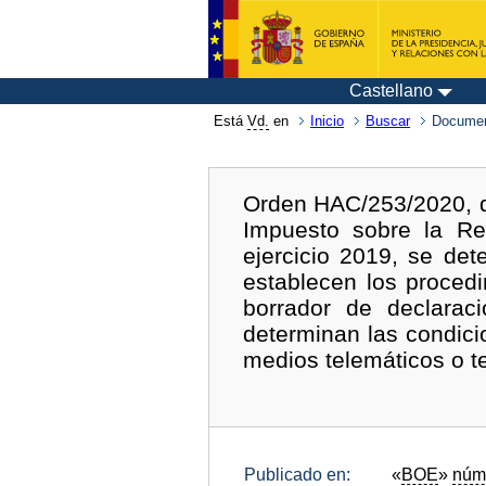
Castellano
Está
Vd.
en
Inicio
Buscar
Documen
Orden HAC/253/2020, d
Impuesto sobre la Re
ejercicio 2019, se de
establecen los procedi
borrador de declarac
determinan las condici
medios telemáticos o te
Publicado en:
«
BOE
»
núm