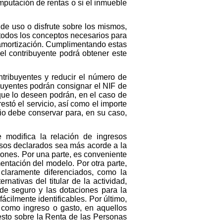
 imputación de rentas o si el inmueble
de uso o disfrute sobre los mismos,
n todos los conceptos necesarios para
a amortización. Cumplimentando estas
 el contribuyente podrá obtener este
ntribuyentes y reducir el número de
buyentes podrán consignar el NIF de
que lo deseen podrán, en el caso de
estó el servicio, así como el importe
ario debe conservar para, en su caso,
 modifica la relación de ingresos
esos declarados sea más acorde a la
iones. Por una parte, es conveniente
mentación del modelo. Por otra parte,
claramente diferenciados, como la
nativas del titular de la actividad,
 de seguro y las dotaciones para la
ácilmente identificables. Por último,
 como ingreso o gasto, en aquellos
sto sobre la Renta de las Personas