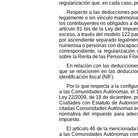
regularización que, en cada caso, p
Respecto a las deducciones por
legalmente o sin vínculo matrimonial
los contribuyentes no obligados a 
artículo 81 bis de la Ley del Impue
exceso, a través del modelo 122 par
por ascendiente separado legalmente
numerosa o personas con discapacida
correspondiente, la regularización
sobre la Renta de las Personas Físi
En relación con las deducciones
que se relacionen en las deducci
identificación fiscal (NIF).
Por lo que respecta a la config
a las Comunidades Autónomas, el 1 d
Ley 22/2009, de 18 de diciembre, p
Ciudades con Estatuto de Autonomí
citadas Comunidades Autónomas en su
normativa del impuesto para adec
impuesto.
El artículo 46 de la mencionada 
a las Comunidades Autónomas compet