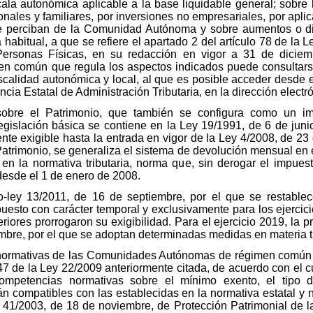
la autonómica aplicable a la base liquidable general; sobre 
nales y familiares, por inversiones no empresariales, por apli
e perciban de la Comunidad Autónoma y sobre aumentos o di
habitual, a que se refiere el apartado 2 del artículo 78 de la 
ersonas Físicas, en su redacción en vigor a 31 de diciem
 común que regula los aspectos indicados puede consultarse
iscalidad autonómica y local, al que es posible acceder desde 
ncia Estatal de Administración Tributaria, en la dirección electr
sobre el Patrimonio, que también se configura como un im
slación básica se contiene en la Ley 19/1991, de 6 de junio
te exigible hasta la entrada en vigor de la Ley 4/2008, de 23
atrimonio, se generaliza el sistema de devolución mensual en 
en la normativa tributaria, norma que, sin derogar el impuest
 desde el 1 de enero de 2008.
o-ley 13/2011, de 16 de septiembre, por el que se restablec
puesto con carácter temporal y exclusivamente para los ejercici
riores prorrogaron su exigibilidad. Para el ejercicio 2019, la 
mbre, por el que se adoptan determinadas medidas en materia tri
normativas de las Comunidades Autónomas de régimen común e
 47 de la Ley 22/2009 anteriormente citada, de acuerdo con e
mpetencias normativas sobre el mínimo exento, el tipo 
rán compatibles con las establecidas en la normativa estatal y
y 41/2003, de 18 de noviembre, de Protección Patrimonial de