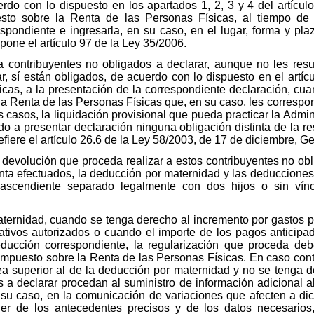
rdo con lo dispuesto en los apartados 1, 2, 3 y 4 del artícul
esto sobre la Renta de las Personas Físicas, al tiempo de 
espondiente e ingresarla, en su caso, en el lugar, forma y pl
one el artículo 97 de la Ley 35/2006.
ara contribuyentes no obligados a declarar, aunque no les res
ar, sí están obligados, de acuerdo con lo dispuesto en el artí
cas, a la presentación de la correspondiente declaración, cua
la Renta de las Personas Físicas que, en su caso, les correspon
casos, la liquidación provisional que pueda practicar la Admini
do a presentar declaración ninguna obligación distinta de la re
fiere el artículo 26.6 de la Ley 58/2003, de 17 de diciembre, Ge
a devolución que proceda realizar a estos contribuyentes no ob
ta efectuados, la deducción por maternidad y las deducciones
ascendiente separado legalmente con dos hijos o sin vínc
ternidad, cuando se tenga derecho al incremento por gastos po
ativos autorizados o cuando el importe de los pagos anticipa
educción correspondiente, la regularización que proceda deb
Impuesto sobre la Renta de las Personas Físicas. En caso contr
ea superior al de la deducción por maternidad y no se tenga d
 a declarar procedan al suministro de información adicional al
 su caso, en la comunicación de variaciones que afecten a di
oner de los antecedentes precisos y de los datos necesarios