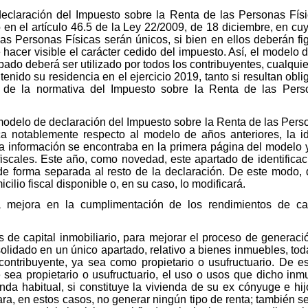
declaración del Impuesto sobre la Renta de las Personas Fís
 en el artículo 46.5 de la Ley 22/2009, de 18 diciembre, en cu
las Personas Físicas serán únicos, si bien en ellos deberán fi
 hacer visible el carácter cedido del impuesto. Así, el modelo 
bado deberá ser utilizado por todos los contribuyentes, cualq
nido su residencia en el ejercicio 2019, tanto si resultan obli
da de la normativa del Impuesto sobre la Renta de las Pers
odelo de declaración del Impuesto sobre la Renta de las Pers
ca notablemente respecto al modelo de años anteriores, la ide
ta información se encontraba en la primera página del modelo y
cales. Este año, como novedad, este apartado de identificación
de forma separada al resto de la declaración. De este modo, d
icilio fiscal disponible o, en su caso, lo modificará.
 mejora en la cumplimentación de los rendimientos de capi
 de capital inmobiliario, para mejorar el proceso de generació
olidado en un único apartado, relativo a bienes inmuebles, tod
contribuyente, ya sea como propietario o usufructuario. De est
sea propietario o usufructuario, el uso o usos que dicho inmue
ienda habitual, si constituye la vivienda de su ex cónyuge e h
a, en estos casos, no generar ningún tipo de renta; también se 