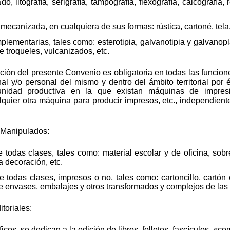
do, litografía, serigrafía, tampografía, flexografía, calcografía, 
canizada, en cualquiera de sus formas: rústica, cartoné, tela, 
omplementarias, tales como: esterotipia, galvanotipia y galvano
de troqueles, vulcanizados, etc.
ción del presente Convenio es obligatoria en todas las funcione
l y/o personal del mismo y dentro del ámbito territorial por 
unidad productiva en la que existan máquinas de impresió
alquier otra máquina para producir impresos, etc., independien
e Manipulados:
todas clases, tales como: material escolar y de oficina, sobr
 decoración, etc.
 todas clases, impresos o no, tales como: cartoncillo, cartón 
 de envases, embalajes y otros transformados y complejos de las
toriales:
ficos, se dedican a la edición de libros, folletos, fascículos, «c