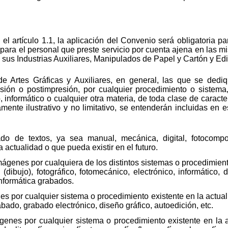
el artículo 1.1, la aplicación del Convenio será obligatoria 
 y para el personal que preste servicio por cuenta ajena en las
y sus Industrias Auxiliares, Manipulados de Papel y Cartón y Edi
de Artes Gráficas y Auxiliares, en general, las que se dedi
sión o postimpresión, por cualquier procedimiento o sistema, s
, informático o cualquier otra materia, de toda clase de caract
mente ilustrativo y no limitativo, se entenderán incluidas en e
do de textos, ya sea manual, mecánica, digital, fotocompo
a actualidad o que pueda existir en el futuro.
mágenes por cualquiera de los distintos sistemas o procedimient
(dibujo), fotográfico, fotomecánico, electrónico, informático, di
informática grabados.
es por cualquier sistema o procedimiento existente en la actuali
abado, grabado electrónico, diseño gráfico, autoedición, etc.
genes por cualquier sistema o procedimiento existente en la a