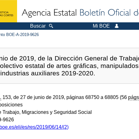
Buscar
Mi BOE
to BOE-A-2019-9626
io de 2019, de la Dirección General de Trabajo
colectivo estatal de artes gráficas, manipulado
 industrias auxiliares 2019-2020.
.
153, de 27 de junio de 2019, páginas 68750 a 68805 (56
págs
sposiciones
e Trabajo, Migraciones y Seguridad Social
9-9626
boe.es/eli/es/res/2019/06/14/(2)