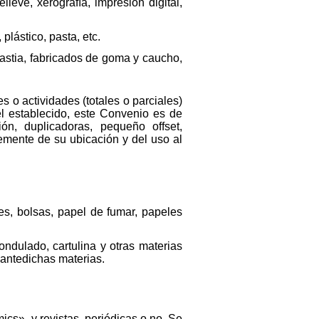
relieve, xerografía, impresión digital,
plástico, pasta, etc.
plastia, fabricados de goma y caucho,
s o actividades (totales o parciales)
él establecido, este Convenio es de
n, duplicadoras, pequeño offset,
temente de su ubicación y del uso al
es, bolsas, papel de fumar, papeles
ondulado, cartulina y otras materias
 antedichas materias.
omics», y revistas, periódicas o no. Se