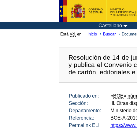
Castellano
Está
Vd.
en
Inicio
Buscar
Documen
Resolución de 14 de jun
y publica el Convenio 
de cartón, editoriales e
Publicado en:
«
BOE
»
núm
Sección:
III. Otras di
Departamento:
Ministerio d
Referencia:
BOE-A-201
Permalink ELI:
https://www.