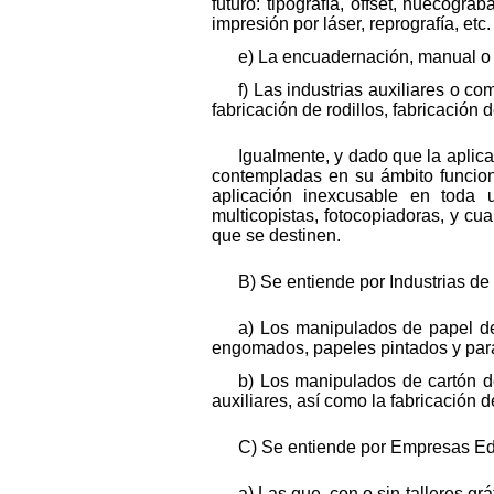
futuro: tipografía, offset, huecograba
impresión por láser, reprografía, etc.
e) La encuadernación, manual o me
f) Las industrias auxiliares o c
fabricación de rodillos, fabricación 
Igualmente, y dado que la aplica
contempladas en su ámbito funciona
aplicación inexcusable en toda 
multicopistas, fotocopiadoras, y cu
que se destinen.
B) Se entiende por Industrias d
a) Los manipulados de papel de 
engomados, papeles pintados y para
b) Los manipulados de cartón de
auxiliares, así como la fabricación
C) Se entiende por Empresas Edi
a) Las que, con o sin talleres grá