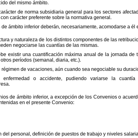
cido del mismo ámbito.
arácter de norma subsidiaria general para los sectores afectad
 con carácter preferente sobre la normativa general.
de ámbito inferior deberán, necesariamente, acomodarse a él e
ructura y naturaleza de los distintos componentes de las retrib
ueden negociarse las cuantías de las mismas.
ebe existir una cuantificación máxima anual de la jornada de t
ros períodos (semanal, diaria, etc.).
el régimen de vacaciones, aún cuando sea negociable su duració
r enfermedad o accidente, pudiendo variarse la cuantía
resa.
os de ámbito inferior, a excepción de los Convenios o acuerd
ontenidas en el presente Convenio:
ón del personal, definición de puestos de trabajo y niveles salari