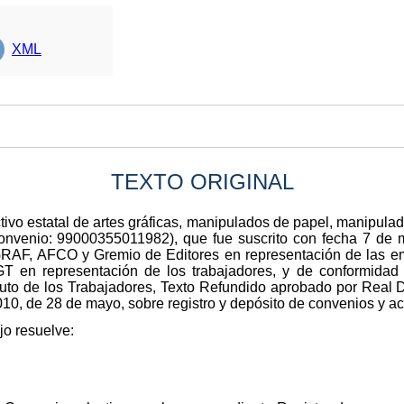
XML
TEXTO ORIGINAL
tivo estatal de artes gráficas, manipulados de papel, manipulado
onvenio: 99000355011982), que fue suscrito con fecha 7 de 
RAF, AFCO y Gremio de Editores en representación de las empr
en representación de los trabajadores, y de conformidad c
atuto de los Trabajadores, Texto Refundido aprobado por Real D
010, de 28 de mayo, sobre registro y depósito de convenios y ac
jo resuelve: