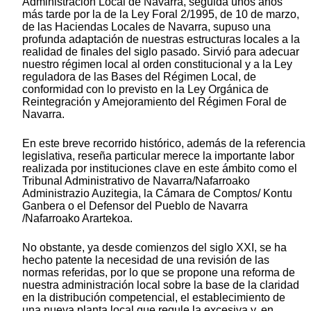
Administración Local de Navarra, seguida unos años
más tarde por la de la Ley Foral 2/1995, de 10 de marzo,
de las Haciendas Locales de Navarra, supuso una
profunda adaptación de nuestras estructuras locales a la
realidad de finales del siglo pasado. Sirvió para adecuar
nuestro régimen local al orden constitucional y a la Ley
reguladora de las Bases del Régimen Local, de
conformidad con lo previsto en la Ley Orgánica de
Reintegración y Amejoramiento del Régimen Foral de
Navarra.
En este breve recorrido histórico, además de la referencia
legislativa, reseña particular merece la importante labor
realizada por instituciones clave en este ámbito como el
Tribunal Administrativo de Navarra/Nafarroako
Administrazio Auzitegia, la Cámara de Comptos/ Kontu
Ganbera o el Defensor del Pueblo de Navarra
/Nafarroako Arartekoa.
No obstante, ya desde comienzos del siglo XXI, se ha
hecho patente la necesidad de una revisión de las
normas referidas, por lo que se propone una reforma de
nuestra administración local sobre la base de la claridad
en la distribución competencial, el establecimiento de
una nueva planta local que regule la excesiva y, en