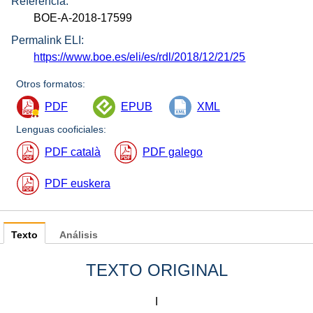
Referencia:
BOE-A-2018-17599
Permalink ELI:
https://www.boe.es/eli/es/rdl/2018/12/21/25
Otros formatos:
PDF
EPUB
XML
Lenguas cooficiales:
PDF català
PDF galego
PDF euskera
Texto
Análisis
TEXTO ORIGINAL
I