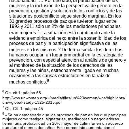
nacionalidad
… Por otro lado, la participación de las
mujeres y la inclusión de la perspectiva de género en la
prevención, gestión y solución de los conflictos y de las
situaciones postconflicto sigue siendo marginal. En los
31 grandes procesos de paz que tuvieron lugar entre
1992 y 2011 sólo un 2% de los mediadores principales
7
eran mujeres
. La situación está cambiando ante la
evidencia empírica del nexo entre la sostenibilidad de los
procesos de paz y la participación significativa de las
8
mujeres en los mismos.
De forma similar los derechos
humanos ocupan un lugar primordial en la estrategia de
prevención, con especial atención al análisis de género y
al monitoreo de la situación de los derechos de las
mujeres y las niñas, estrechamente ligada en muchas
ocasiones a las causas estructurales en la raíz de
9
muchos conflictos.
6
Op. cit 1, página 68.
http://wps.unwomen.org/~/media/files/un%20women/wps/highlights/
unw-global-study-1325-2015.pdf
7
Op. Cit. 1, página 45.
8
«Se ha demostrado que los procesos de paz en los que participan
mujeres como testigos, signatarias, mediadoras o negociadoras
tienen una probabilidad un 20% mayor de culminar en un acuerdo
que dure al menos dos años. Este porcentaje aumenta con el