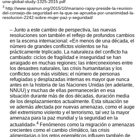
unw-global-study-1325-2015.pdf
3
http://www.spainun.org/2015/10/mariano-rajoy-preside-la-reunion-
del-consejo-de-seguridad-en-la-que-se-aprueba-por-unanimidad-la-
resolucion-2242-sobre-mujer-paz-y-seguridad/
– Junto a este cambio de perspectiva, las nuevas
resoluciones son también el reflejo de profundos cambios
en la escena internacional: «En menos de una década, el
número de grandes conflictos violentos se ha
prácticamente triplicado. La naturaleza del conflicto ha
cambiado: ciclos de fragilidad e inseguridad se han
arraigado en muchas regiones; las interconexiones entre
los desastres naturales, las crisis humanitarias y los
conflictos son más visibles; el número de personas
refugiadas y desplazadas internas es mayor que nunca
antes en la historia de las Naciones Unidas (en adelante,
NNUU) y muchas de ellas permanecerán en esa
situación durante más de dos décadas, duración media
de los desplazamientos actualmente. Esta situación se
ve además afectada por nuevas amenazas, como el auge
del extremismo violento y el terrorismo, tal vez la mayor
amenaza para la paz mundial y la seguridad en la
4
actualidad».
Fenómenos como la migración o amenazas
crecientes como el cambio climático, las crisis
alimentarias o los retos energéticos influyen también de