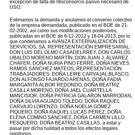
excepción de falta de litisconsorcio pasivo necesario de
USO.
Estimamos la demanda y anulamos el convenio colectivo
de la empresa demandada, publicado en el BOE de 21-
02-2002, así como sus modificaciones posteriores,
publicadas en el BOE de 6-12-2012 y 18-04-2013, por lo
que condenamos a AVANZA EXTERNALIZACIÓN DE
SERVICIOS, SA, REPRESENTACIÓN EMPRESARIAL:
DON LUIS DEL OLMO CASADELRREY, DON CARLOS
UBALDO MORENO MARTÍN, DON JUAN J. ÁLVAREZ
CHÁFER, DOÑA NURIA PINO FERRÉ, DOÑA NIEVES
RAMOS SÁNCHEZ MATEOS, REPRESENTACIÓN
TRABAJADORES: DOÑA LEIRE CARVAJAL BLASCO,
DON ALFONSO FAJARDO ARENAS, DOÑA FADIA
MARGARITA ALBOR REDONDO, DOÑA BEATRIZ
CASILLA MORENO, DOÑA JAEL CUARTELLA
MANCISIOR, DOÑA PATRICIA GALARON MARRODAN,
DOÑA SILVIA AGUADO TOLEDO, DOÑA RAQUEL
CARVAJO LORENZO, DOÑA NOELIA GÓMEZ
PIQUERO, DOÑA RAQUEL LUCAS PÉREZ, DOÑA
ELENA COMINO SÁNCHEZ, DOÑA CARMEN LILLO
PESQUERO, DOÑA BEATRIZ CASILLAS, a estar y
pasar por dicha nulidad a todos los efectos legales
oportunos.