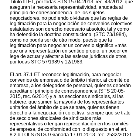
Título III ET, por todas STS 15-04-2013, rec. 43/2012, que
aseguran la necesaria representatividad, anudada al
principio de correspondencia, de los sujetos
negociadores, no pudiendo olvidarse que las reglas de
legitimación para la negociación de convenios colectivos
estatutarios son derecho necesario absoluto, tal y como
ha defendido la doctrina constitucional (STC 73/1984),
como no podría ser de otro modo, puesto que la
legitimación para negociar un convenio significa «más
que una representación en sentido propio, un poder ex
lege de actuar y afectar a las esferas jurídicas de otros,
por todas STC 57/1989 y 12/1983.
El art. 87.1 ET reconoce legitimación, para negociar
convenios de empresa o de ámbito inferior, al comité de
empresa, a los delegados de personal, quienes deberán
acreditar el principio de correspondencia (STS 20-05-
2015, rec. 6/2014) y a las secciones sindicales, si las
hubiere, que sumen la mayoría de los representantes
unitarios del ámbito de que se trate, quienes tienen
derecho a la negociación colectiva, siempre que se trate
de secciones sindicales de sindicatos más
representativos o tengan representación en los comités
de empresa, de conformidad con lo dispuesto en el art.
8.2.b LOLS (STSJ Granada 17-01-2013, rec. 2532/2012),