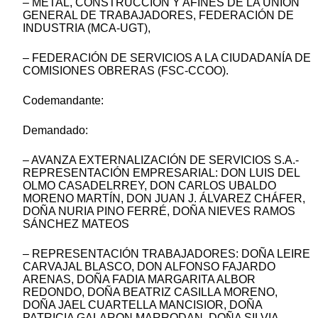
– METAL, CONSTRUCCIÓN Y AFINES DE LA UNIÓN
GENERAL DE TRABAJADORES, FEDERACIÓN DE
INDUSTRIA (MCA-UGT),
– FEDERACIÓN DE SERVICIOS A LA CIUDADANÍA DE
COMISIONES OBRERAS (FSC-CCOO).
Codemandante:
Demandado:
– AVANZA EXTERNALIZACIÓN DE SERVICIOS S.A.-
REPRESENTACIÓN EMPRESARIAL: DON LUIS DEL
OLMO CASADELRREY, DON CARLOS UBALDO
MORENO MARTÍN, DON JUAN J. ÁLVAREZ CHÁFER,
DOÑA NURIA PINO FERRÉ, DOÑA NIEVES RAMOS
SÁNCHEZ MATEOS
– REPRESENTACIÓN TRABAJADORES: DOÑA LEIRE
CARVAJAL BLASCO, DON ALFONSO FAJARDO
ARENAS, DOÑA FADIA MARGARITA ALBOR
REDONDO, DOÑA BEATRIZ CASILLA MORENO,
DOÑA JAEL CUARTELLA MANCISIOR, DOÑA
PATRICIA GALARON MARRODAN, DOÑA SILVIA