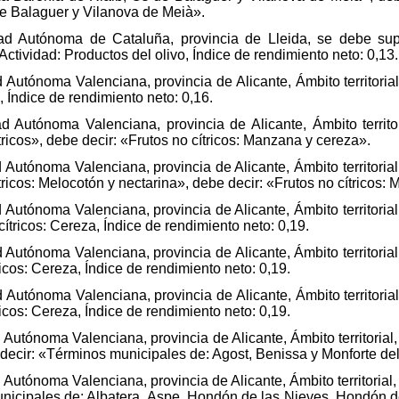
de Balaguer y Vilanova de Meià».
 Autónoma de Cataluña, provincia de Lleida, se debe suprim
Actividad: Productos del olivo, Índice de rendimiento neto: 0,13.
utónoma Valenciana, provincia de Alicante, Ámbito territorial
 Índice de rendimiento neto: 0,16.
Autónoma Valenciana, provincia de Alicante, Ámbito territori
tricos», debe decir: «Frutos no cítricos: Manzana y cereza».
utónoma Valenciana, provincia de Alicante, Ámbito territorial
tricos: Melocotón y nectarina», debe decir: «Frutos no cítricos: 
utónoma Valenciana, provincia de Alicante, Ámbito territoria
cítricos: Cereza, Índice de rendimiento neto: 0,19.
utónoma Valenciana, provincia de Alicante, Ámbito territorial
ricos: Cereza, Índice de rendimiento neto: 0,19.
utónoma Valenciana, provincia de Alicante, Ámbito territoria
ricos: Cereza, Índice de rendimiento neto: 0,19.
utónoma Valenciana, provincia de Alicante, Ámbito territorial
 decir: «Términos municipales de: Agost, Benissa y Monforte del
utónoma Valenciana, provincia de Alicante, Ámbito territorial
nicipales de: Albatera, Aspe, Hondón de las Nieves, Hondón de