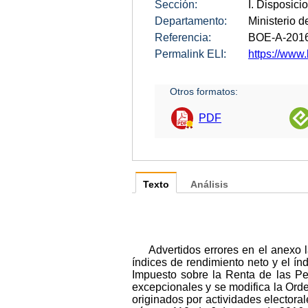
Sección:
I. Disposici
Departamento:
Ministerio 
Referencia:
BOE-A-201
Permalink ELI:
https://www
Otros formatos:
PDF
Texto
Análisis
Advertidos errores en el anexo
índices de rendimiento neto y el ín
Impuesto sobre la Renta de las Per
excepcionales y se modifica la Orde
originados por actividades electora