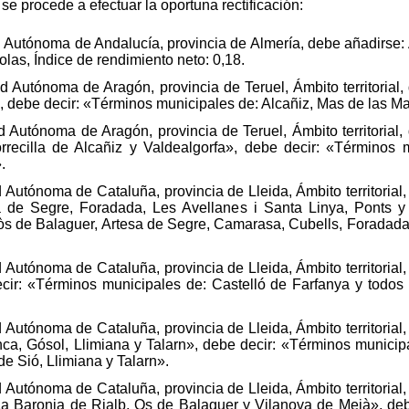
e procede a efectuar la oportuna rectificación:
utónoma de Andalucía, provincia de Almería, debe añadirse: Ám
olas, Índice de rendimiento neto: 0,18.
 Autónoma de Aragón, provincia de Teruel, Ámbito territorial
, debe decir: «Términos municipales de: Alcañiz, Mas de las M
Autónoma de Aragón, provincia de Teruel, Ámbito territorial,
orrecilla de Alcañiz y Valdealgorfa», debe decir: «Términos 
.
utónoma de Cataluña, provincia de Lleida, Ámbito territorial
a de Segre, Foradada, Les Avellanes i Santa Linya, Ponts y
òs de Balaguer, Artesa de Segre, Camarasa, Cubells, Foradada,
utónoma de Cataluña, provincia de Lleida, Ámbito territorial
cir: «Términos municipales de: Castelló de Farfanya y todos
utónoma de Cataluña, provincia de Lleida, Ámbito territorial
nca, Gósol, Llimiana y Talarn», debe decir: «Términos municipa
e Sió, Llimiana y Talarn».
utónoma de Cataluña, provincia de Lleida, Ámbito territorial
La Baronia de Rialb, Os de Balaguer y Vilanova de Meià», deb