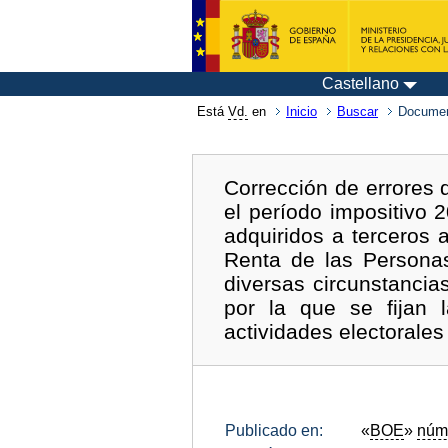
Castellano
Está
Vd.
en
Inicio
Buscar
Documen
Corrección de errores
el período impositivo 
adquiridos a terceros 
Renta de las Personas
diversas circunstancia
por la que se fijan 
actividades electorale
Publicado en:
«
BOE
»
núm