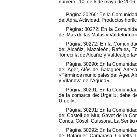
número 110, de 6 de mayo de 2016, s
Página 30266: En la Comunidad A
de: Adra, Actividad, Productos hortíc
Página: 30272: En la Comunidad
de: Mas de las Matas y Valdetormo»
Página 30272: En la Comunidad 
de: Alcañiz, Mazaleón, Ráfales, T
Torrecilla de Alcañiz y Valdealgorfa»
Página 30290: En la Comunidad A
de: Àger, Alòs de Balaguer, Artes
«Términos municipales de: Àger, Al
y Vilanova de l’Aguda».
Página 30291: En la Comunidad A
de la comarca de: Urgell», debe de
Urgell».
Página 30291: En la Comunidad A
de: Castell de Mur, Gavet de la Co
Conca, Gósol, Guissona, La Sentiu d
Página 30292: En la Comunidad A
de: Balaguer, Camarasa, Cubells, 