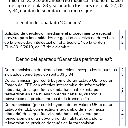
informativa-210 del anexo I se modifica la denominación
del tipo de renta 28 y se añaden los tipos de renta 32, 33
y 34, quedando su redacción como sigue:
«Dentro del apartado “Cánonesˮ:
Solicitud de devolución mediante el procedimiento especial
previsto para las entidades de gestión colectiva de derechos
3
de la propiedad intelectual en el artículo 17 de la Orden
2
EHA/3316/2010, de 17 de diciembre
Dentro del apartado “Ganancias patrimonialesˮ:
De transmisiones de bienes inmuebles, excepto los supuestos
2
indicados como tipos de renta 33 y 34
8
De transmisión (por contribuyente de un Estado UE, o de un
Estado del EEE con efectivo intercambio de información
3
tributaria) de la que fue vivienda habitual, exenta por
3
reinversión en una nueva vivienda habitual, cuando la
reinversión se produce antes de la transmisión
De transmisión (por contribuyente de un Estado UE, o de un
Estado del EEE con efectivo intercambio de información
3
tributaria) de la que fue vivienda habitual, exenta por
4
reinversión en una nueva vivienda habitual, cuando la
»
reinversión se produce después de la transmisión