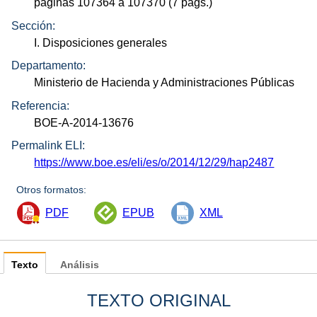
páginas 107364 a 107370 (7
págs.
)
Sección:
I. Disposiciones generales
Departamento:
Ministerio de Hacienda y Administraciones Públicas
Referencia:
BOE-A-2014-13676
Permalink ELI:
https://www.boe.es/eli/es/o/2014/12/29/hap2487
Otros formatos:
PDF
EPUB
XML
Texto
Análisis
TEXTO ORIGINAL