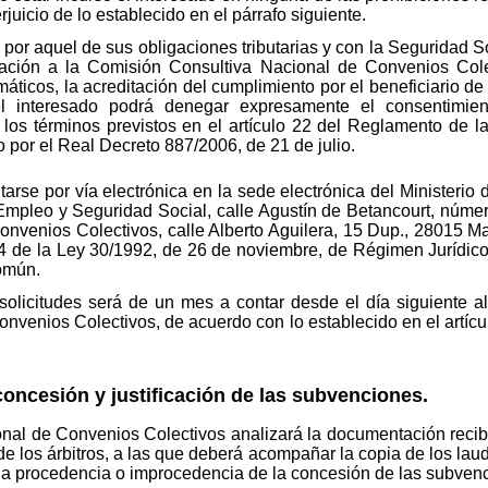
juicio de lo establecido en el párrafo siguiente.
 por aquel de sus obligaciones tributarias y con la Seguridad So
ización a la Comisión Consultiva Nacional de Convenios Col
emáticos, la acreditación del cumplimiento por el beneficiario de
el interesado podrá denegar expresamente el consentimien
n los términos previstos en el artículo 22 del Reglamento de 
por el Real Decreto 887/2006, de 21 de julio.
tarse por vía electrónica en la sede electrónica del Ministerio
 Empleo y Seguridad Social, calle Agustín de Betancourt, númer
nvenios Colectivos, calle Alberto Aguilera, 15 Dup., 28015 Mad
8.4 de la Ley 30/1992, de 26 de noviembre, de Régimen Jurídic
omún.
solicitudes será de un mes a contar desde el día siguiente a
nvenios Colectivos, de acuerdo con lo establecido en el artícu
concesión y justificación de las subvenciones.
nal de Convenios Colectivos analizará la documentación recibi
e los árbitros, a las que deberá acompañar la copia de los laud
 la procedencia o improcedencia de la concesión de las subven