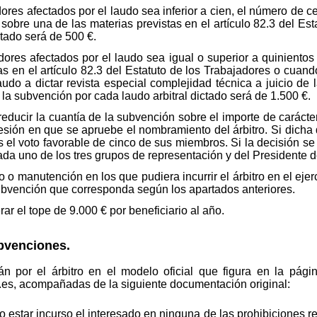
res afectados por el laudo sea inferior a cien, el número de ce
 sobre una de las materias previstas en el artículo 82.3 del Est
tado será de 500 €.
ores afectados por el laudo sea igual o superior a quinientos
s en el artículo 82.3 del Estatuto de los Trabajadores o cuan
 laudo a dictar revista especial complejidad técnica a juicio d
la subvención por cada laudo arbitral dictado será de 1.500 €.
reducir la cuantía de la subvención sobre el importe de carácte
sión en que se apruebe el nombramiento del árbitro. Si dicha
 el voto favorable de cinco de sus miembros. Si la decisión se
cada uno de los tres grupos de representación y del Presidente 
 o manutención en los que pudiera incurrir el árbitro en el ejer
subvención que corresponda según los apartados anteriores.
ar el tope de 9.000 € por beneficiario al año.
ubvenciones.
rán por el árbitro en el modelo oficial que figura en la pág
.es, acompañadas de la siguiente documentación original:
 estar incurso el interesado en ninguna de las prohibiciones re