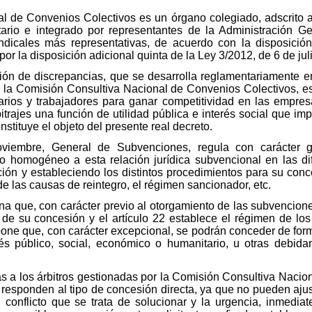
l de Convenios Colectivos es un órgano colegiado, adscrito a
aritario e integrado por representantes de la Administración 
ndicales más representativas, de acuerdo con la disposición
or la disposición adicional quinta de la Ley 3/2012, de 6 de jul
ción de discrepancias, que se desarrolla reglamentariamente 
a la Comisión Consultiva Nacional de Convenios Colectivos, es
ios y trabajadores para ganar competitividad en las empresa
bitrajes una función de utilidad pública e interés social que
tituye el objeto del presente real decreto.
iembre, General de Subvenciones, regula con carácter ge
o homogéneo a esta relación jurídica subvencional en las dif
ión y estableciendo los distintos procedimientos para su conc
de las causas de reintegro, el régimen sancionador, etc.
mina que, con carácter previo al otorgamiento de las subvenci
de su concesión y el artículo 22 establece el régimen de lo
spone que, con carácter excepcional, se podrán conceder de fo
s público, social, económico o humanitario, u otras debidam
a los árbitros gestionadas por la Comisión Consultiva Nacion
, responden al tipo de concesión directa, ya que no pueden aj
 conflicto que se trata de solucionar y la urgencia, inmediat