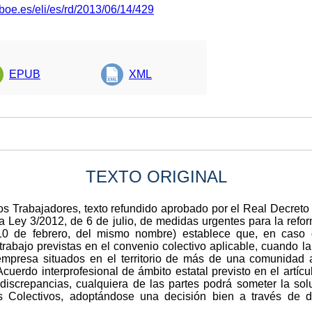
boe.es/eli/es/rd/2013/06/14/429
EPUB
XML
TEXTO ORIGINAL
 los Trabajadores, texto refundido aprobado por el Real Decreto
la Ley 3/2012, de 6 de julio, de medidas urgentes para la refo
10 de febrero, del mismo nombre) establece que, en caso 
trabajo previstas en el convenio colectivo aplicable, cuando l
 empresa situados en el territorio de más de una comunidad
cuerdo interprofesional de ámbito estatal previsto en el artícu
 discrepancias, cualquiera de las partes podrá someter la so
 Colectivos, adoptándose una decisión bien a través de d