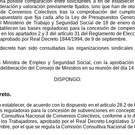
una posible comparación entre solicitantes a fin de establece
deración y valoración previamente fijados, sino que han de oto
de Convenios Colectivos tras la comprobación del cumplim
esupuestario que fija cada año la Ley de Presupuestos Genera
l Ministerio de Trabajo y Seguridad Social de 18 de enero de
stablecen las bases reguladoras para la concesión de compen
 en los apartados 2 y 3 del artículo 31 del Reglamento de Ele
 aprobado por Real Decreto 1844/1994, de 9 de septiembre.
 decreto han sido consultadas las organizaciones sindicale
a Ministra de Empleo y Seguridad Social, con la aprobación
 deliberación del Consejo de Ministros en su reunión del día 14
DISPONGO:
reto.
to establecer, de acuerdo con lo dispuesto en el artículo 28.2 d
s reguladoras para la concesión de subvenciones en concep
 Consultiva Nacional de Convenios Colectivos, conforme a lo dis
e los Trabajadores, aprobado por el Real Decreto Legislativo 1
mbre, por el que se regula la Comisión Consultiva Nacional de