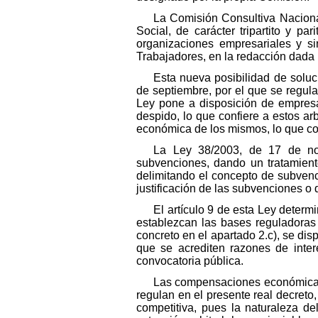
La Comisión Consultiva Naciona
Social, de carácter tripartito y p
organizaciones empresariales y si
Trabajadores, en la redacción dada p
Esta nueva posibilidad de solu
de septiembre, por el que se regul
Ley pone a disposición de empresar
despido, lo que confiere a estos ar
económica de los mismos, lo que cons
La Ley 38/2003, de 17 de nov
subvenciones, dando un tratamient
delimitando el concepto de subvenc
justificación de las subvenciones o 
El artículo 9 de esta Ley deter
establezcan las bases reguladoras 
concreto en el apartado 2.c), se di
que se acrediten razones de interé
convocatoria pública.
Las compensaciones económicas 
regulan en el presente real decreto
competitiva, pues la naturaleza del