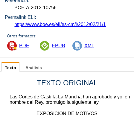
Referencia:
BOE-A-2012-10756
Permalink ELI:
https://www.boe.es/eli/es-cm/l/2012/02/21/1
Otros formatos:
PDF
EPUB
XML
Texto
Análisis
TEXTO ORIGINAL
Las Cortes de Castilla-La Mancha han aprobado y yo, en
nombre del Rey, promulgo la siguiente ley.
EXPOSICIÓN DE MOTIVOS
I