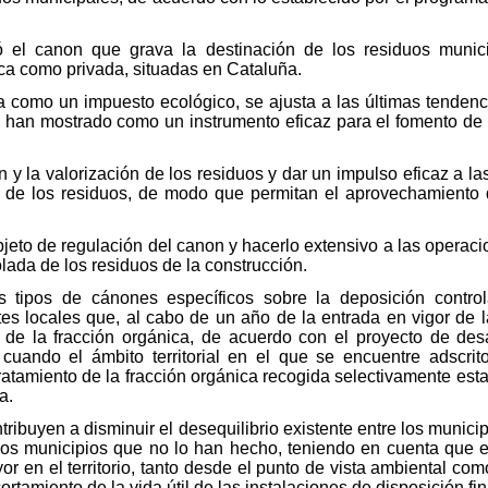
 el canon que grava la destinación de los residuos munici
lica como privada, situadas en Cataluña.
 como un impuesto ecológico, se ajusta a las últimas tendenci
e han mostrado como un instrumento eficaz para el fomento de l
n y la valorización de los residuos y dar un impulso eficaz a l
ión de los residuos, de modo que permitan el aprovechamiento 
bjeto de regulación del canon y hacerlo extensivo a las operaci
lada de los residuos de la construcción.
 tipos de cánones específicos sobre la deposición control
es locales que, al cabo de un año de la entrada en vigor de la
a de la fracción orgánica, de acuerdo con el proyecto de de
uando el ámbito territorial en el que se encuentre adscrit
ratamiento de la fracción orgánica recogida selectivamente est
a.
ribuyen a disminuir el desequilibrio existente entre los munic
 los municipios que no lo han hecho, teniendo en cuenta que el
r en el territorio, tanto desde el punto de vista ambiental com
amiento de la vida útil de las instalaciones de disposición fin