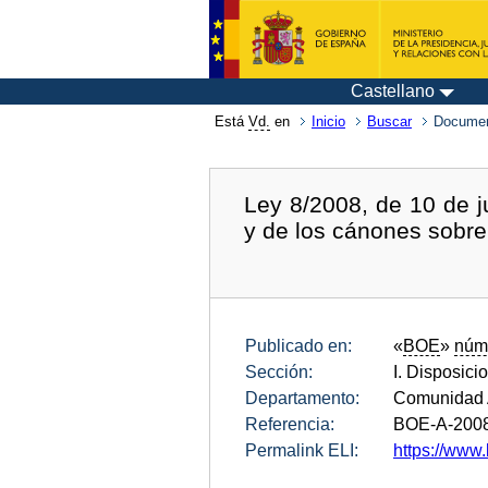
Castellano
Está
Vd.
en
Inicio
Buscar
Documen
Ley 8/2008, de 10 de ju
y de los cánones sobre 
Publicado en:
«
BOE
»
núm
Sección:
I. Disposici
Departamento:
Comunidad 
Referencia:
BOE-A-200
Permalink ELI:
https://www.