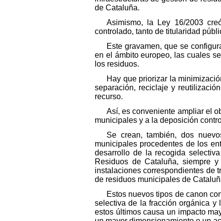
de Cataluña.
Asimismo, la Ley 16/2003 creó
controlado, tanto de titularidad púb
Este gravamen, que se configura
en el ámbito europeo, las cuales s
los residuos.
Hay que priorizar la minimizació
separación, reciclaje y reutilizac
recurso.
Así, es conveniente ampliar el o
municipales y a la deposición contro
Se crean, también, dos nuevos
municipales procedentes de los ent
desarrollo de la recogida selectiv
Residuos de Cataluña, siempre y c
instalaciones correspondientes de t
de residuos municipales de Cataluñ
Estos nuevos tipos de canon cont
selectiva de la fracción orgánica y
estos últimos causa un impacto mayo
un mayor dimensionamiento o un acort