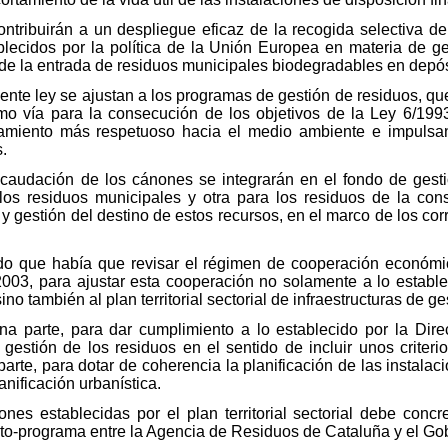
tribuirán a un despliegue eficaz de la recogida selectiva de l
blecidos por la política de la Unión Europea en materia de g
de la entrada de residuos municipales biodegradables en depós
nte ley se ajustan a los programas de gestión de residuos, que
omo vía para la consecución de los objetivos de la Ley 6/1993
tamiento más respetuoso hacia el medio ambiente e impuls
s.
ecaudación de los cánones se integrarán en el fondo de gesti
los residuos municipales y otra para los residuos de la cons
n y gestión del destino de estos recursos, en el marco de los c
ado que había que revisar el régimen de cooperación económic
/2003, para ajustar esta cooperación no solamente a lo establ
no también al plan territorial sectorial de infraestructuras de g
una parte, para dar cumplimiento a lo establecido por la Dir
gestión de los residuos en el sentido de incluir unos criteri
 parte, para dotar de coherencia la planificación de las instalac
anificación urbanística.
iones establecidas por el plan territorial sectorial debe conc
ato-programa entre la Agencia de Residuos de Cataluña y el Go