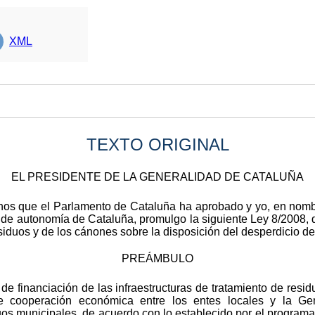
XML
TEXTO ORIGINAL
EL PRESIDENTE DE LA GENERALIDAD DE CATALUÑA
anos que el Parlamento de Cataluña ha aprobado y yo, en nomb
o de autonomía de Cataluña, promulgo la siguiente Ley 8/2008, d
esiduos y de los cánones sobre la disposición del desperdicio de
PREÁMBULO
de financiación de las infraestructuras de tratamiento de resi
e cooperación económica entre los entes locales y la Gen
duos municipales, de acuerdo con lo establecido por el program