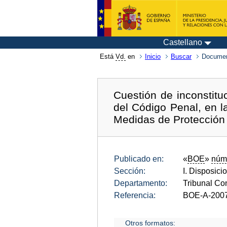
Castellano
Está
Vd.
en
Inicio
Buscar
Documen
Cuestión de inconstitu
del Código Penal, en l
Medidas de Protección 
Publicado en:
«
BOE
»
núm
Sección:
I. Disposici
Departamento:
Tribunal Con
Referencia:
BOE-A-200
Otros formatos: