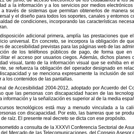
idad a la información y a los servicios por medios electrónicos
, a través de sistemas que permitan obtenerlos de manera s
ersal y el diseño para todos los soportes, canales y entornos 
ldad de condiciones, incorporando las características necesar
ran.
 disposición adicional primera, amplía las prestaciones que e
icio universal. En concreto, se incorpora la obligación de que
es de accesibilidad previstas para las páginas web de las admin
tación de los teléfonos públicos de pago, de forma que en
litar el acceso por usuarios ciegos. Además, dichos planes 
ad visual, tanto de la información visual que se exhiba en el
nte, se refuerza la obligación del operador designado en relaci
e discapacidad y se menciona expresamente la inclusión de so
a los contenidos de las pantallas.
onal de Accesibilidad 2004-2012, adoptado por Acuerdo del Co
so que las personas con discapacidad hacen de las tecnología
a información y la señalización es superior al de la media espa
ecursos tecnológicos está muy a menudo vinculada a la cali
personas con discapacidad. Por esto, las barreras que se pro
de raíz. El presente real decreto se dicta con ese propósito.
o sometido a consulta de la XXXVI Conferencia Sectorial de As
 del Mercado de las Telecomunicaciones, del Consejo Asesor 