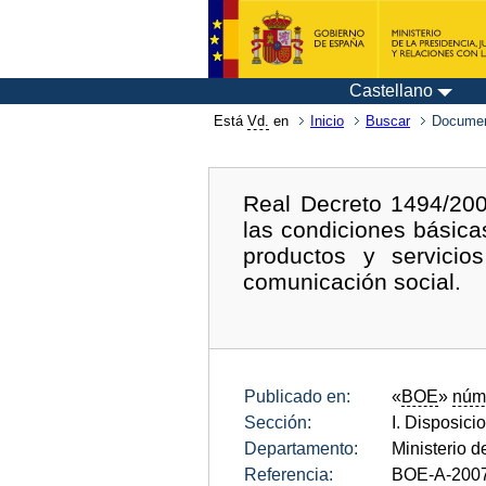
Castellano
Está
Vd.
en
Inicio
Buscar
Documen
Real Decreto 1494/200
las condiciones básica
productos y servici
comunicación social.
Publicado en:
«
BOE
»
núm
Sección:
I. Disposici
Departamento:
Ministerio d
Referencia:
BOE-A-200