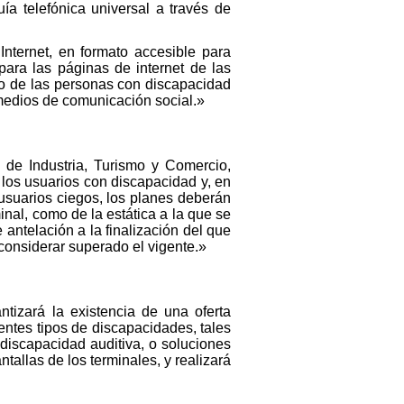
ía telefónica universal a través de
Internet, en formato accesible para
para las páginas de internet de las
so de las personas con discapacidad
 medios de comunicación social.»
o de Industria, Turismo y Comercio,
 los usuarios con discapacidad y, en
s usuarios ciegos, los planes deberán
minal, como de la estática a la que se
 antelación a la finalización del que
considerar superado el vigente.»
ntizará la existencia de una oferta
entes tipos de discapacidades, tales
 discapacidad auditiva, o soluciones
allas de los terminales, y realizará