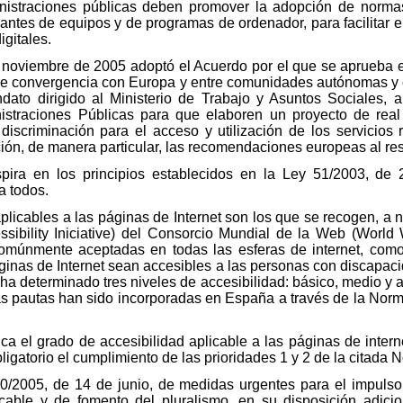
nistraciones públicas deben promover la adopción de normas
icantes de equipos y de programas de ordenador, para facilitar
igitales.
 noviembre de 2005 adoptó el Acuerdo por el que se aprueba e
 de convergencia con Europa y entre comunidades autónomas y
to dirigido al Ministerio de Trabajo y Asuntos Sociales, al
istraciones Públicas para que elaboren un proyecto de real
discriminación para el acceso y utilización de los servicios
ión, de manera particular, las recomendaciones europeas al re
spira en los principios establecidos en la Ley 51/2003, de
a todos.
plicables a las páginas de Internet son los que se recogen, a niv
sibility Iniciative) del Consorcio Mundial de la Web (Worl
múnmente aceptadas en todas las esferas de internet, como 
ginas de Internet sean accesibles a las personas con discapaci
 ha determinado tres niveles de accesibilidad: básico, medio y 
has pautas han sido incorporadas en España a través de la N
ica el grado de accesibilidad aplicable a las páginas de intern
igatorio el cumplimiento de las prioridades 1 y 2 de la citada
0/2005, de 14 de junio, de medidas urgentes para el impulso de
r cable y de fomento del pluralismo, en su disposición adicion