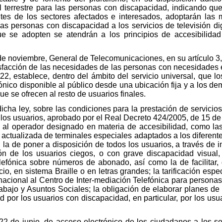
tal terrestre para las personas con discapacidad, indicando q
ntes de los sectores afectados e interesados, adoptarán las 
las personas con discapacidad a los servicios de televisión dig
ue se adopten se atendrán a los principios de accesibilidad
de noviembre, General de Telecomunicaciones, en su artículo 3,
tisfacción de las necesidades de las personas con necesidades
 22, establece, dentro del ámbito del servicio universal, que l
ónico disponible al público desde una ubicación fija y a los de
e se ofrecen al resto de usuarios finales.
icha ley, sobre las condiciones para la prestación de servicio
e los usuarios, aprobado por el Real Decreto 424/2005, de 15 de a
 al operador designado en materia de accesibilidad, como las
 actualizada de terminales especiales adaptados a los diferente
 la de poner a disposición de todos los usuarios, a través de in
ión de los usuarios ciegos, o con grave discapacidad visual,
lefónica sobre números de abonado, así como la de facilitar, d
io, en sistema Braille o en letras grandes; la tarificación esp
o nacional al Centro de Inter-mediación Telefónica para persona
rabajo y Asuntos Sociales; la obligación de elaborar planes de
dad por los usuarios con discapacidad, en particular, por los usu
2 de junio, de acceso electrónico de los ciudadanos a los serv