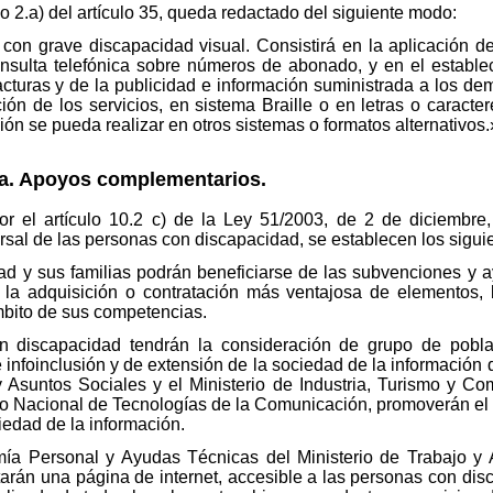
do 2.a) del artículo 35, queda redactado del siguiente modo:
 con grave discapacidad visual. Consistirá en la aplicación d
onsulta telefónica sobre números de abonado, y en el estable
facturas y de la publicidad e información suministrada a los de
ión de los servicios, en sistema Braille o en letras o caract
ión se pueda realizar en otros sistemas o formatos alternativos.
da. Apoyos complementarios.
r el artículo 10.2 c) de la Ley 51/2003, de 2 de diciembre
ersal de las personas con discapacidad, se establecen los sig
ad y sus familias podrán beneficiarse de las subvenciones y
 la adquisición o contratación más ventajosa de elementos, 
mbito de sus competencias.
 discapacidad tendrán la consideración de grupo de poblaci
 infoinclusión y de extensión de la sociedad de la información 
 y Asuntos Sociales y el Ministerio de Industria, Turismo y C
uto Nacional de Tecnologías de la Comunicación, promoverán el
edad de la información.
mía Personal y Ayudas Técnicas del Ministerio de Trabajo y A
itarán una página de internet, accesible a las personas con di