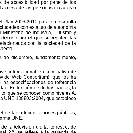
 de accesibilidad por parte de los
 el acceso de las personas mayores o
l Plan 2006-2010 para el desarrollo
 ciudades con estatuto de autonomía
 Ministerio de Industria, Turismo y
 decreto por el que se regulen las
 relacionados con la sociedad de la
specto.
 2 de diciembre, fundamentalmente,
el internacional, en la Iniciativa de
d Wide Web Consortium), que los ha
las especificaciones de referencia
dad. En función de dichas pautas, la
alto, que se conocen como niveles A,
orma UNE 139803:2004, que establece
et de las administraciones públicas,
 Norma UNE.
 la televisión digital terrestre, de
al 2.ª, se refiere a la garantía de