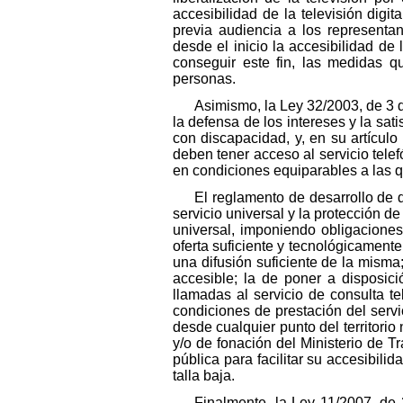
accesibilidad de la televisión digi
previa audiencia a los representa
desde el inicio la accesibilidad de 
conseguir este fin, las medidas q
personas.
Asimismo, la Ley 32/2003, de 3 
la defensa de los intereses y la sa
con discapacidad, y, en su artículo
deben tener acceso al servicio telef
en condiciones equiparables a las qu
El reglamento de desarrollo de d
servicio universal y la protección d
universal, imponiendo obligaciones
oferta suficiente y tecnológicamente
una difusión suficiente de la misma;
accesible; la de poner a disposic
llamadas al servicio de consulta te
condiciones de prestación del servic
desde cualquier punto del territori
y/o de fonación del Ministerio de T
pública para facilitar su accesibili
talla baja.
Finalmente, la Ley 11/2007, de 2