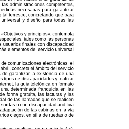
ue las administraciones competentes,
medidas necesarias para garantizar
ital terrestre, concretando que para
 universal y diseño para todas las
 «Objetivos y principios», contempla
 especiales, tales como las personas
os usuarios finales con discapacidad
más elementos del servicio universal
s de comunicaciones electrónicas, el
bril, concreta el ámbito del servicio
 de garantizar la existencia de una
s tipos de discapacidades y realizar
ternet, la guía telefónica en formato
 una determinada franquicia en las
e forma gratuita, las facturas y las
ecial de las llamadas que se realicen
s sordas o con discapacidad auditiva
 adaptación de las cabinas en la vía
arios ciegos, en silla de ruedas o de
icios públicos, en su artículo 4.c),