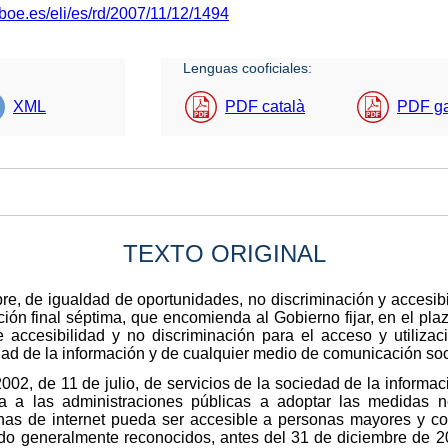
boe.es/eli/es/rd/2007/11/12/1494
Lenguas cooficiales:
XML
PDF català
PDF g
TEXTO ORIGINAL
re, de igualdad de oportunidades, no discriminación y accesib
ción final séptima, que encomienda al Gobierno fijar, en el pl
 accesibilidad y no discriminación para el acceso y utilizac
dad de la información y de cualquier medio de comunicación soc
002, de 11 de julio, de servicios de la sociedad de la informac
iga a las administraciones públicas a adoptar las medidas 
inas de internet pueda ser accesible a personas mayores y c
nido generalmente reconocidos, antes del 31 de diciembre de 2