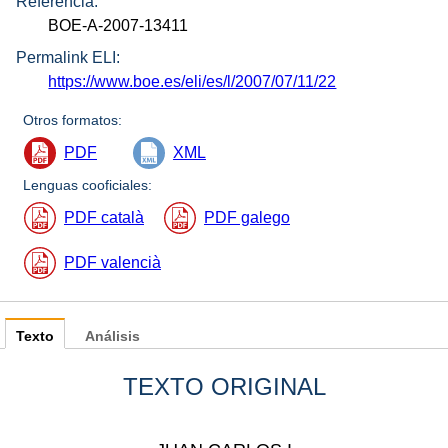
Referencia:
BOE-A-2007-13411
Permalink ELI:
https://www.boe.es/eli/es/l/2007/07/11/22
Otros formatos:
PDF
XML
Lenguas cooficiales:
PDF català
PDF galego
PDF valencià
Texto
Análisis
TEXTO ORIGINAL