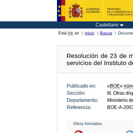
Castellano
Está
Vd.
en
Inicio
Buscar
Documen
Resolución de 23 de m
servicios del Instituto 
Publicado en:
«
BOE
»
núm
Sección:
III. Otras di
Departamento:
Ministerio d
Referencia:
BOE-A-200
Otros formatos: