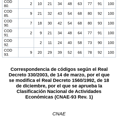
COD
2
10
21
34
48
63
77
91
100
80.
COD
9
21
32
43
54
68
80
92
100
85.
COD
7
18
30
42
54
68
80
93
100
90.
COD
2
9
21
34
48
64
77
91
100
91.
COD
2
11
24
40
58
73
90
100
92.
COD
9
20
29
39
52
66
78
92
100
93.
Correspondencia de códigos según el Real
Decreto 330/2003, de 14 de marzo, por el que
se modifica el Real Decreto 1560/1992, de 18
de diciembre, por el que se aprueba la
Clasificación Nacional de Actividades
Económicas (CNAE-93 Rev. 1)
CNAE