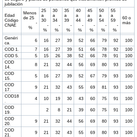
jubilación
25
30
35
40
45
50
55
Menos
Edad
a
a
a
a
a
a
a
de 25
60 o
Código
30
34
39
44
49
54
59
-
más
CNAE
-
-
-
-
-
-
-
%
%
%
%
%
%
%
%
Genéri
6
16
27
39
52
66
79
92
100
ca.
COD 1.
7
16
27
39
51
66
78
92
100
COD 5.
5
15
26
38
52
66
78
91
100
COD
8
21
32
44
56
69
80
93
100
14.
COD
5
16
27
39
52
67
79
93
100
15.
COD
9
21
32
43
55
69
81
93
100
17.
COD18
4
10
19
30
43
60
75
91
100
.
COD
2
8
21
39
60
75
91
100
19.
COD
9
21
32
44
56
69
80
93
100
20.
COD
9
21
32
43
55
69
80
93
100
21.